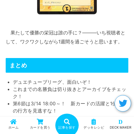
果たして優勝の栄冠は誰の手に？―――いち視聴者と
して、ワクワクしながら1週間を過ごそうと思います。
まとめ
デュエチューブリーグ、面白いぞ！
これまでの名勝負は切り抜きとアーカイブをチェッ
ク！
第6節は3/14 18:00～！ 新カードの活躍と1位争い
の行方を見逃すな！
D
お買い物ならカーナベルで！ ▶
ホーム
カードを買う
記事を探す
デッキレシピ
DECK MAKER