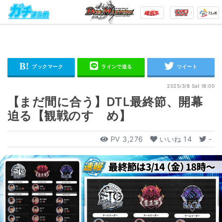
2025/3/8 Sat 18:00
【まだ間に合う】DTL最終節、開幕
迫る【観戦のすゝめ】
PV
3,276
いいね
14
-