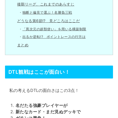
後期リーグ、これまでのあらすじ
独断と偏見で選ぶ！名勝負三戦
どうなる第6節⁉ 見どころはここだ
「異次元の超獣使い」を用いる構築制限
出るか逆転!? ポイントレースの行方は
まとめ
DTL観戦はここが面白い！
私の考えるDTLの面白さはこの3点！
名だたる強豪プレイヤーが
新たなカード・まだ見ぬデッキで
ガチンコ勝負！