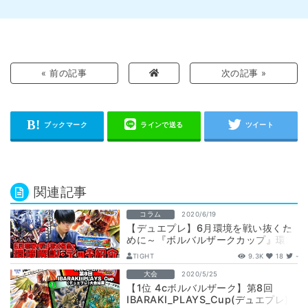
« 前の記事
次の記事 »
関連記事
コラム
2020/6/19
【デュエプレ】6月環境を戦い抜くた
めに～『ボルバルザークカップ』環境
解説・デッキ紹介～
TIGHT
9.3K
18
-
大会
2020/5/25
【1位 4cボルバルザーク】第8回
IBARAKI_PLAYS_Cup(デュエプレ)