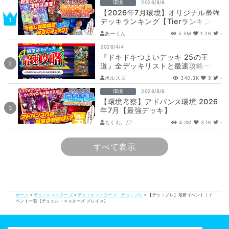
環境
2026/8/6
【2026年7月環境】オリジナル最強
デッキランキング【Tierランキン
グ】
あーくん
5.5M
1.2K
-
2026/4/4
『ドキドキつよいデッキ 25の王
道』全デッキリストと最速攻略一覧
【DM26-SD1】
ボルスズ
340.3K
9
-
環境
2026/8/6
【環境考察】アドバンス環境 2026
年7月【最強デッキ】
ちくわ。/ア...
4.3M
3.1K
-
すべて表示
ホーム
»
デュエルマスターズ
»
デュエルマスターズ – デュエプレ
»
【デュエプレ】最新イベント｜イ
ベント一覧【デュエル・マスターズ プレイス】