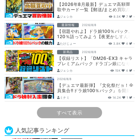
【2026年8月最新】デュエマ高額買
取中カード一覧【郵送/まとめ買取/買
取表/相場/金トレジャー】
ジェシカ
8.5K
7
-
最新情報
2026/8/8
【宿題やれよ】ドラ娘100％パック、
120％語ってみよう【夜更かしすんな
よ】
たけじょー
3.8K
4
-
新商品
2026/8/8
【収録リスト】「DM26-EX3 キャラ
プレミアムパック ドラゴン娘になり
たくないっ！ 文化祭だョ！全員集
ジェシカ
15K
4
-
合!…
2026/8/8
【デュエマ最新弾】『文化祭だョ！全
員集合!!ドラ娘100％パック』を開封
して封入率調査！【25周年/ドラゴン
ミナミ
14.2K
1
-
娘…
すべて表示
人気記事ランキング