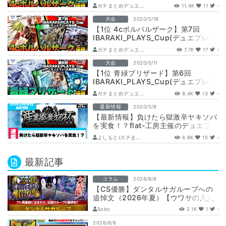
ガチまとめデュエ...
11.4K
11
-
大会
2020/5/18
【1位 4cボルバルザーク】第7回
IBARAKI_PLAYS_Cup(デュエプレ)
ガチまとめデュエ...
7.7K
17
-
大会
2020/5/11
【1位 青緑ブリザード】第6回
IBARAKI_PLAYS_Cup(デュエプレ)
ガチまとめデュエ...
8.4K
13
-
最新情報
2020/5/8
【最新情報】負けたら獄激辛ヤキソバ
を実食！？flat-工房主催のデュエプレ
大会
よしもと(ガチま...
6.8K
10
-
最新記事
コラム
2026/8/8
【CS優勝】ダンタルサガループへの
追悼文（2026年夏）【ウワサの入賞
オリジナルデッキ紹介所 – …
Sobo
2.1K
1
-
2026/8/8