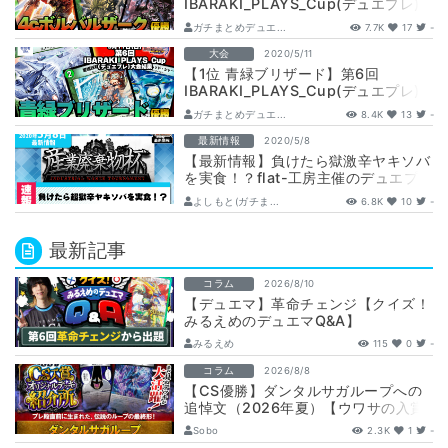
IBARAKI_PLAYS_Cup(デュエプレ)
ガチまとめデュエ...
7.7K
17
-
大会
2020/5/11
【1位 青緑ブリザード】第6回
IBARAKI_PLAYS_Cup(デュエプレ)
ガチまとめデュエ...
8.4K
13
-
最新情報
2020/5/8
【最新情報】負けたら獄激辛ヤキソバ
を実食！？flat-工房主催のデュエプレ
大会
よしもと(ガチま...
6.8K
10
-
最新記事
コラム
2026/8/10
【デュエマ】革命チェンジ【クイズ！
みるえめのデュエマQ&A】
みるえめ
115
0
-
コラム
2026/8/8
【CS優勝】ダンタルサガループへの
追悼文（2026年夏）【ウワサの入賞
オリジナルデッキ紹介所 – …
Sobo
2.3K
1
-