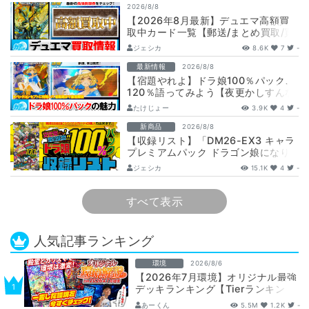
2026/8/8
【2026年8月最新】デュエマ高額買
取中カード一覧【郵送/まとめ買取/買
取表/相場/金トレジャー】
ジェシカ
8.6K
7
-
最新情報
2026/8/8
【宿題やれよ】ドラ娘100％パック、
120％語ってみよう【夜更かしすんな
よ】
たけじょー
3.9K
4
-
新商品
2026/8/8
【収録リスト】「DM26-EX3 キャラ
プレミアムパック ドラゴン娘になり
たくないっ！ 文化祭だョ！全員集
ジェシカ
15.1K
4
-
合!…
すべて表示
人気記事ランキング
環境
2026/8/6
【2026年7月環境】オリジナル最強
デッキランキング【Tierランキン
グ】
あーくん
5.5M
1.2K
-