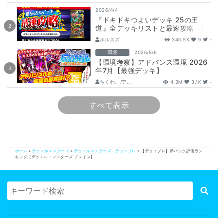
2026/4/4
『ドキドキつよいデッキ 25の王
道』全デッキリストと最速攻略一覧
【DM26-SD1】
ボルスズ
340.5K
9
-
環境
2026/8/6
【環境考察】アドバンス環境 2026
年7月【最強デッキ】
ちくわ。/ア...
4.3M
3.1K
-
すべて表示
ホーム
»
デュエルマスターズ
»
デュエルマスターズ – デュエプレ
»
【デュエプレ】新パック評価ラン
キング【デュエル・マスターズ プレイス】