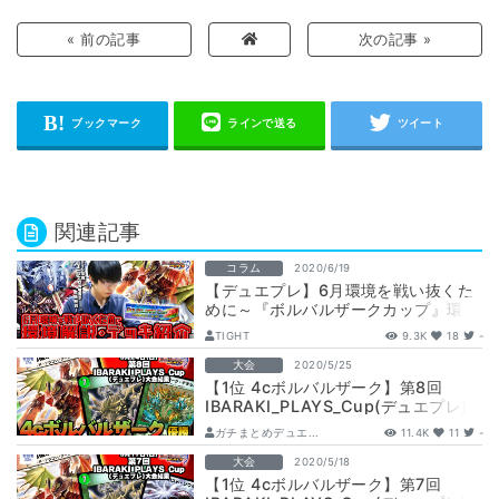
« 前の記事
次の記事 »
関連記事
コラム
2020/6/19
【デュエプレ】6月環境を戦い抜くた
めに～『ボルバルザークカップ』環境
解説・デッキ紹介～
TIGHT
9.3K
18
-
大会
2020/5/25
【1位 4cボルバルザーク】第8回
IBARAKI_PLAYS_Cup(デュエプレ)
ガチまとめデュエ...
11.4K
11
-
大会
2020/5/18
【1位 4cボルバルザーク】第7回