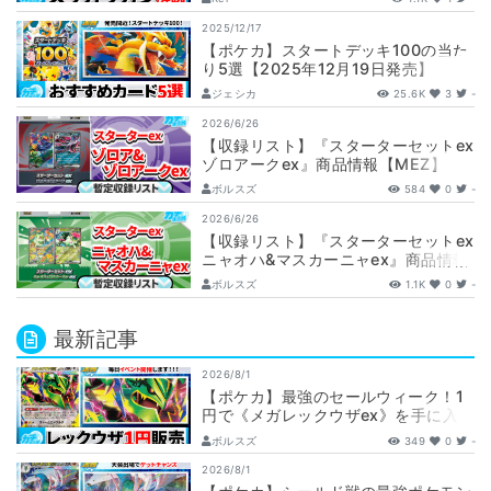
ィ】
2025/12/17
【ポケカ】スタートデッキ100の当た
り5選【2025年12月19日発売】
ジェシカ
25.6K
3
-
2026/6/26
【収録リスト】『スターターセットex
ゾロアークex』商品情報【MEZ】
ボルスズ
584
0
-
2026/6/26
【収録リスト】『スターターセットex
ニャオハ&マスカーニャex』商品情報
【MEM】
ボルスズ
1.1K
0
-
最新記事
2026/8/1
【ポケカ】最強のセールウィーク！1
円で《メガレックウザex》を手に入れ
ろ！！【カーナベルSALE】
ボルスズ
349
0
-
2026/8/1