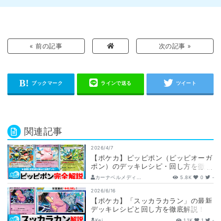
« 前の記事
次の記事 »
関連記事
2026/4/7
【ポケカ】ピッピポン（ピッピオーガ
ポン）のデッキレシピ・回し方を徹底
解説！
カーナベルメディ...
5.8K
0
-
2026/6/16
【ポケカ】「スッカラカラン」の最新
デッキレシピと回し方を徹底解説！
【アビスアイ/ヤドラン/シルヴァデ
Kei
1.1K
1
-