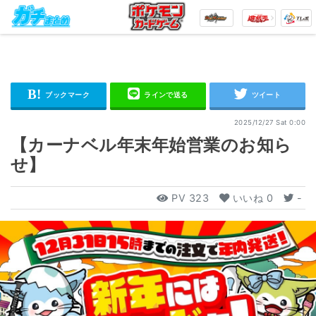
2025/12/27 Sat 0:00
【カーナベル年末年始営業のお知ら
せ】
PV
323
いいね
0
-