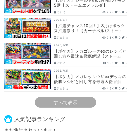
【ポケカ】シールド戦の最強ポケモン
5選【ストームエメラルダ】
ミナミ
2.2K
0
-
2026/8/1
【抽選チャンス10回！】8月はボック
ス抽選祭り！【カーナベル/ストーム
エメラルダ】
ジェシカ
2.8K
0
-
2026/7/31
【ポケカ】メガゴルーグexのレシピと
回し方を最速＆徹底解説【ストームエ
メラルダ】
ミナミ
1.9K
0
-
2026/7/31
【ポケカ】メガレックウザexデッキの
優勝レシピと回し方を最速＆徹底解説
【ストームエメラルダ】
ジェシカ
4.5K
0
-
すべて表示
人気記事ランキング
まだ集計されていません。