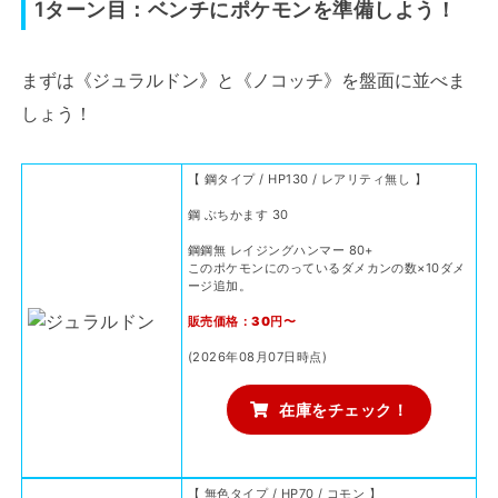
1ターン目：ベンチにポケモンを準備しよう！
まずは《ジュラルドン》と《ノコッチ》を盤面に並べま
しょう！
【 鋼タイプ / HP130 / レアリティ無し 】
鋼 ぶちかます 30
鋼鋼無 レイジングハンマー 80+
このポケモンにのっているダメカンの数×10ダメ
ージ追加。
販売価格：30円〜
(2026年08月07日時点)
在庫をチェック！
【 無色タイプ / HP70 / コモン 】