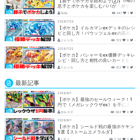
【親子でポケカを始めよう②】小6の
息子とポケカを楽しむパパが「ポケカ
の種類」を解説します！【ポケモンカ
Tada
441
1
-
ード】
2026/7/24
【ポケカ】イルカマンexデッキのレシ
ピと回し方！バウッツェルexの高耐久
コンボを徹底解説
ジェシカ
125
0
-
2026/7/22
【ポケカ】バシャーモex優勝デッキレ
シピ・回し方と相性の良いカードを徹
底解説！
ジェシカ
152
0
-
最新記事
2026/8/1
【ポケカ】最強のセールウィーク！1
円で《メガレックウザex》を手に入れ
ろ！！【カーナベルSALE】
ボルスズ
362
0
-
2026/8/1
【ポケカ】シールド戦の最強ポケモン
5選【ストームエメラルダ】
ミナミ
2.3K
0
-