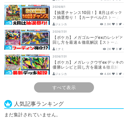
2026/8/1
【抽選チャンス10回！】8月はボック
ス抽選祭り！【カーナベル/ストーム
エメラルダ】
ジェシカ
2.9K
0
-
2026/7/31
【ポケカ】メガゴルーグexのレシピと
回し方を最速＆徹底解説【ストームエ
メラルダ】
ミナミ
2K
0
-
2026/7/31
【ポケカ】メガレックウザexデッキの
優勝レシピと回し方を最速＆徹底解説
【ストームエメラルダ】
ジェシカ
4.6K
0
-
すべて表示
人気記事ランキング
まだ集計されていません。