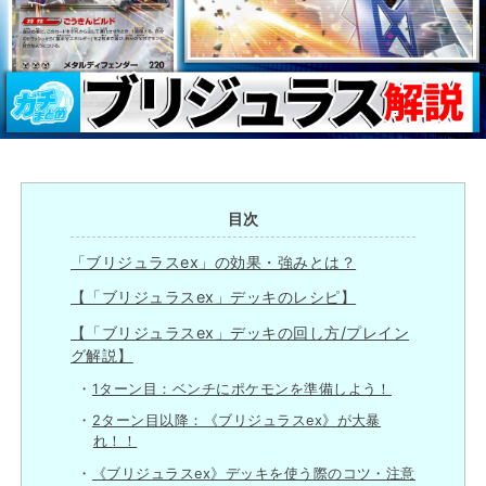
目次
「ブリジュラスex」の効果・強みとは？
【「ブリジュラスex」デッキのレシピ】
【「ブリジュラスex」デッキの回し方/プレイン
グ解説】
1ターン目：ベンチにポケモンを準備しよう！
2ターン目以降：《ブリジュラスex》が大暴
れ！！
《ブリジュラスex》デッキを使う際のコツ・注意