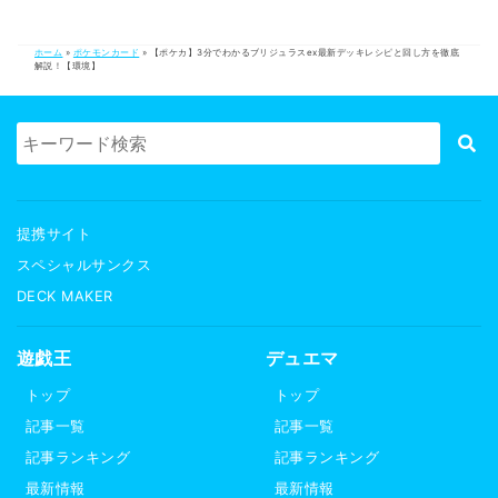
ホーム
»
ポケモンカード
»
【ポケカ】3分でわかるブリジュラスex最新デッキレシピと回し方を徹底
解説！【環境】
提携サイト
スペシャルサンクス
DECK MAKER
遊戯王
デュエマ
トップ
トップ
記事一覧
記事一覧
記事ランキング
記事ランキング
最新情報
最新情報