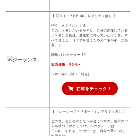
【 闘タイプ / HP100 / レアリティ無し 】
特性：きおくにもぐる
このポケモンがいるかぎり、自分の進化している
ポケモン全員は、進化前に持っていたワザを、す
べて使える。［ワザを使うためのエネルギーは必
要。］
闘無 ひれカッター 30
販売価格：45円〜
(2026年08月07日時点)
在庫をチェック！
【 トレーナーズ / サポート / レアリティ無し 】
この番、自分のポケモンが使うワザの、相手のバ
トル場の「ポケモンex」へのダメージは
「+40」される。サポートは、自分の番に1枚し
か使えない。