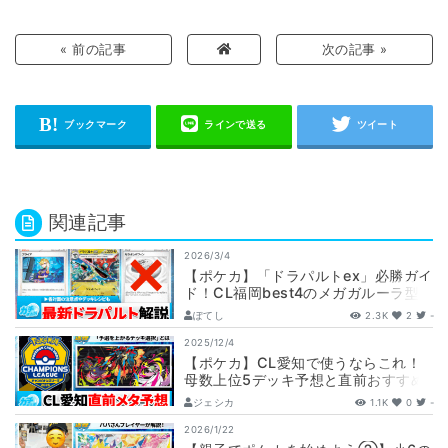
« 前の記事
次の記事 »
関連記事
2026/3/4
【ポケカ】「ドラパルトex」必勝ガイ
ド！CL福岡best4のメガガルーラ型
から各対面のプレイングまで徹底解説
ぽてし
2.3K
2
-
【…
2025/12/4
【ポケカ】CL愛知で使うならこれ！
母数上位5デッキ予想と直前おすすめ
デッキ紹介！【チャンピオンズリーグ
ジェシカ
1.1K
0
-
2026…
2026/1/22