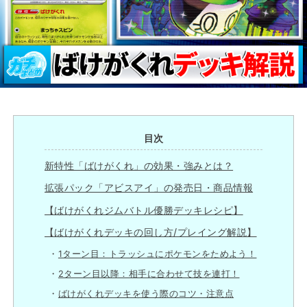
目次
新特性「ばけがくれ」の効果・強みとは？
拡張パック「アビスアイ」の発売日・商品情報
【ばけがくれジムバトル優勝デッキレシピ】
【ばけがくれデッキの回し方/プレイング解説】
1ターン目：トラッシュにポケモンをためよう！
2ターン目以降：相手に合わせて技を連打！
ばけがくれデッキを使う際のコツ・注意点