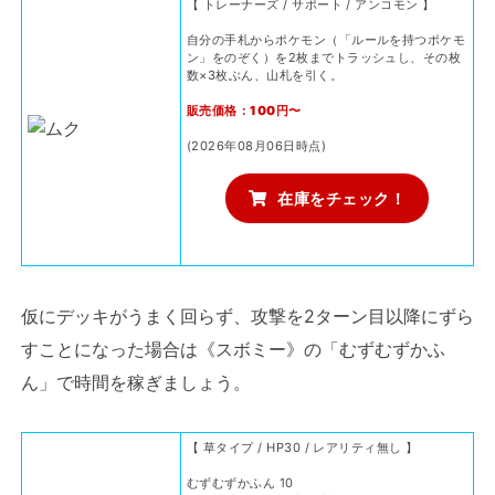
【 トレーナーズ / サポート / アンコモン 】
自分の手札からポケモン（「ルールを持つポケモ
ン」をのぞく）を2枚までトラッシュし、その枚
数×3枚ぶん、山札を引く。
販売価格：100円〜
(2026年08月06日時点)
在庫をチェック！
仮にデッキがうまく回らず、攻撃を2ターン目以降にずら
すことになった場合は《スボミー》の「むずむずかふ
ん」で時間を稼ぎましょう。
【 草タイプ / HP30 / レアリティ無し 】
むずむずかふん 10