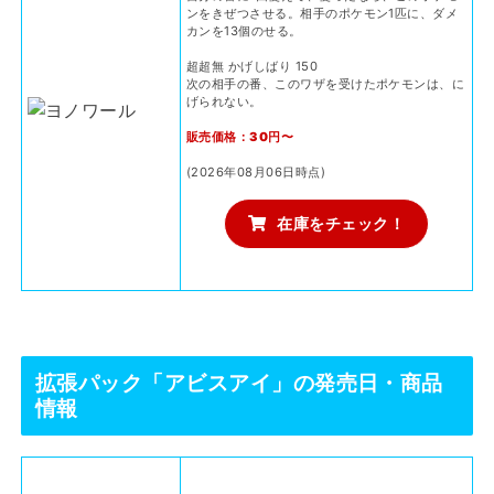
ンをきぜつさせる。相手のポケモン1匹に、ダメ
カンを13個のせる。
超超無 かげしばり 150
次の相手の番、このワザを受けたポケモンは、に
げられない。
販売価格：30円〜
(2026年08月06日時点)
在庫をチェック！
拡張パック「アビスアイ」の発売日・商品
情報