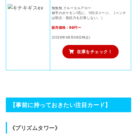
無無無 クルーエルアロー
相手のポケモン1匹に、100ダメージ。［ベンチ
は弱点・抵抗力を計算しない。］
販売価格：50円〜
(2026年08月06日時点)
在庫をチェック！
【事前に持っておきたい注目カード】
《プリズムタワー》