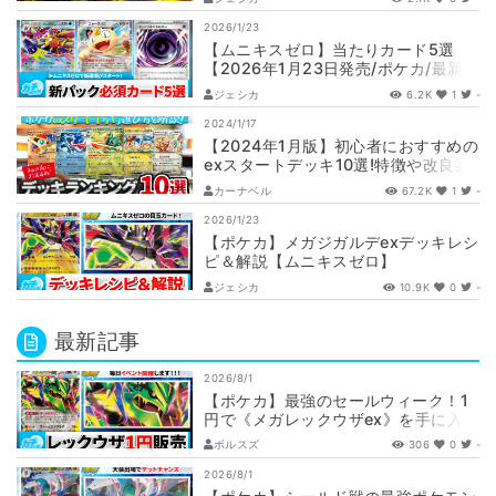
2026/1/23
【ムニキスゼロ】当たりカード5選
【2026年1月23日発売/ポケカ/最新
パック/メガジガルデ/最新情報まとめ/
ジェシカ
6.2K
1
-
…
2024/1/17
【2024年1月版】初心者におすすめの
exスタートデッキ10選!特徴や改良案
も紹介・解説【ポケカ】
カーナベル
67.2K
1
-
2026/1/23
【ポケカ】メガジガルデexデッキレシ
ピ＆解説【ムニキスゼロ】
ジェシカ
10.9K
0
-
最新記事
2026/8/1
【ポケカ】最強のセールウィーク！1
円で《メガレックウザex》を手に入れ
ろ！！【カーナベルSALE】
ボルスズ
306
0
-
2026/8/1