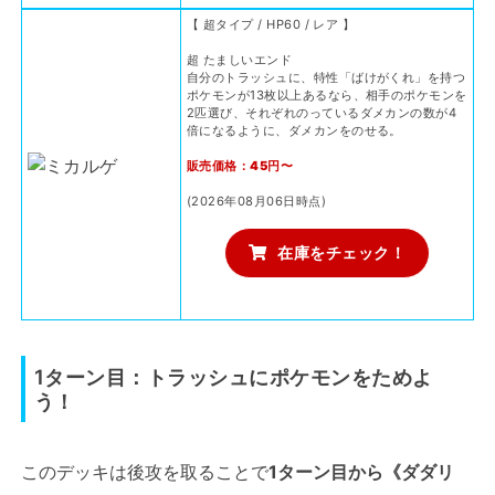
【 超タイプ / HP60 / レア 】
超 たましいエンド
自分のトラッシュに、特性「ばけがくれ」を持つ
ポケモンが13枚以上あるなら、相手のポケモンを
2匹選び、それぞれのっているダメカンの数が4
倍になるように、ダメカンをのせる。
販売価格：45円〜
(2026年08月06日時点)
在庫をチェック！
1ターン目：トラッシュにポケモンをためよ
う！
このデッキは後攻を取ることで
1ターン目から《ダダリ