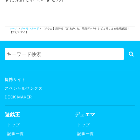
ホーム
»
ポケモンカード
»
【ポケカ】新特性「ばけがくれ」最新デッキレシピと回し方を徹底解説！
【アビスアイ】
提携サイト
スペシャルサンクス
DECK MAKER
遊戯王
デュエマ
トップ
トップ
記事一覧
記事一覧