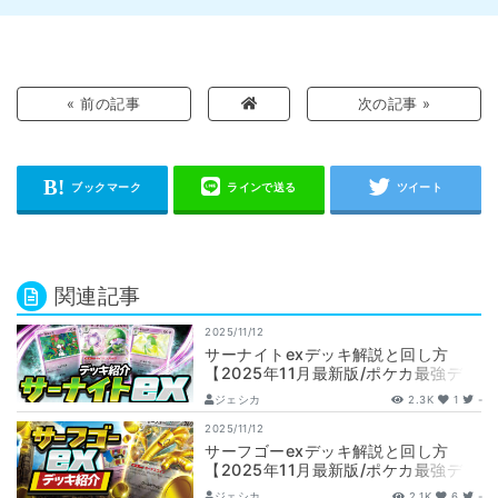
« 前の記事
次の記事 »
関連記事
2025/11/12
サーナイトexデッキ解説と回し方
【2025年11月最新版/ポケカ最強デッ
キ/デッキレシピ】
ジェシカ
2.3K
1
-
2025/11/12
サーフゴーexデッキ解説と回し方
【2025年11月最新版/ポケカ最強デッ
キ/デッキレシピ】
ジェシカ
2.1K
6
-