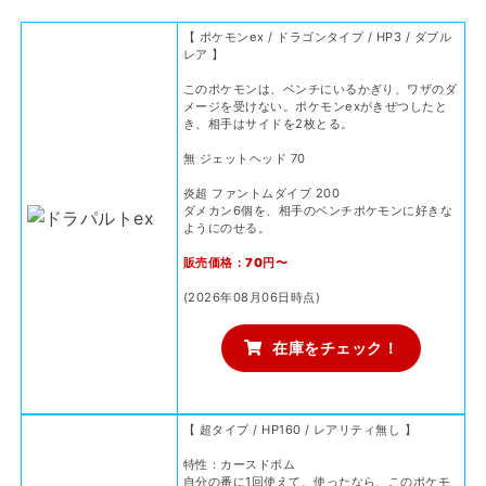
【 ポケモンex / ドラゴンタイプ / HP3 / ダブル
レア 】
このポケモンは、ベンチにいるかぎり、ワザのダ
メージを受けない。ポケモンexがきぜつしたと
き、相手はサイドを2枚とる。
無 ジェットヘッド 70
炎超 ファントムダイブ 200
ダメカン6個を、相手のベンチポケモンに好きな
ようにのせる。
販売価格：70円〜
(2026年08月06日時点)
在庫をチェック！
【 超タイプ / HP160 / レアリティ無し 】
特性：カースドボム
自分の番に1回使えて、使ったなら、このポケモ