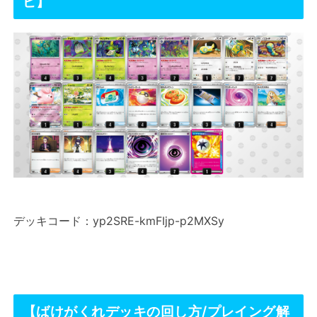
ピ】
デッキコード：yp2SRE-kmFIjp-p2MXSy
【ばけがくれデッキの回し方/プレイング解