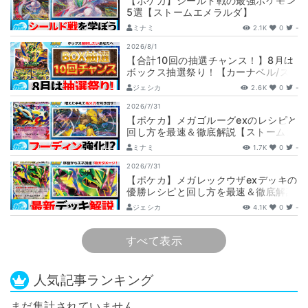
【ポケカ】シールド戦の最強ポケモン
5選【ストームエメラルダ】
ミナミ
2.1K
0
-
2026/8/1
【合計10回の抽選チャンス！】8月は
ボックス抽選祭り！【カーナベル/ス
トームエメラルダ】
ジェシカ
2.6K
0
-
2026/7/31
【ポケカ】メガゴルーグexのレシピと
回し方を最速＆徹底解説【ストームエ
メラルダ】
ミナミ
1.7K
0
-
2026/7/31
【ポケカ】メガレックウザexデッキの
優勝レシピと回し方を最速＆徹底解説
【ストームエメラルダ】
ジェシカ
4.1K
0
-
すべて表示
人気記事ランキング
まだ集計されていません。