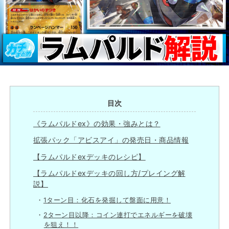
目次
《ラムパルドex》の効果・強みとは？
拡張パック「アビスアイ」の発売日・商品情報
【ラムパルドexデッキのレシピ】
【ラムパルドexデッキの回し方/プレイング解
説】
1ターン目：化石を発掘して盤面に用意！
2ターン目以降：コイン連打でエネルギーを破壊
を狙え！！