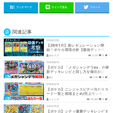
関連記事
2026/1/30
【26年1月】新レギュレーション開
始！ポケカ環境分析【最強デッキ考察
】
ボルスズ
3.2K
0
-
2026/6/14
【ポケカ】「メガシャンデラex」の最
新デッキレシピと回し方を徹底解説！
【アビスアイ】
Kei
1.1K
0
-
2026/3/13
【ポケカ】ニンジャスピナー当たりカ
ード一覧と相場まとめ/売上ランキン
グTOP10も発表【相場/MUR排出率/
ジェシカ
25.6K
0
-
パ…
2025/12/2
【ポケカ】シティ優勝デッキレシピま