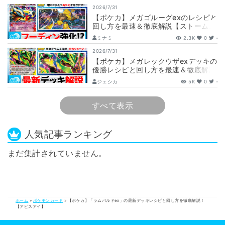
2026/7/31
【ポケカ】メガゴルーグexのレシピと
回し方を最速＆徹底解説【ストームエ
メラルダ】
ミナミ
2.3K
0
-
2026/7/31
【ポケカ】メガレックウザexデッキの
優勝レシピと回し方を最速＆徹底解説
【ストームエメラルダ】
ジェシカ
5K
0
-
すべて表示
人気記事ランキング
まだ集計されていません。
ホーム
»
ポケモンカード
»
【ポケカ】「ラムパルドex」の最新デッキレシピと回し方を徹底解説！
【アビスアイ】