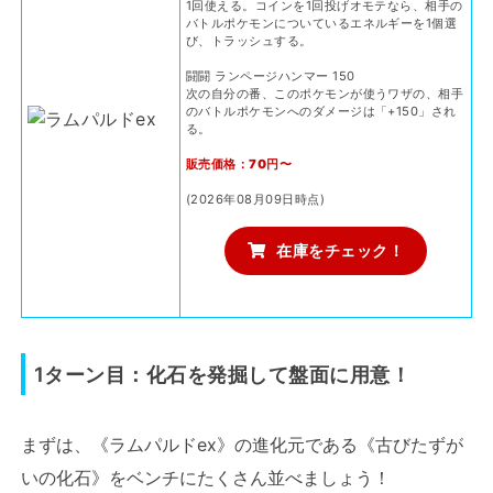
1回使える。コインを1回投げオモテなら、相手の
バトルポケモンについているエネルギーを1個選
び、トラッシュする。
闘闘 ランページハンマー 150
次の自分の番、このポケモンが使うワザの、相手
のバトルポケモンへのダメージは「+150」され
る。
販売価格：70円〜
(2026年08月09日時点)
在庫をチェック！
1ターン目：化石を発掘して盤面に用意！
まずは、《ラムパルドex》の進化元である《古びたずが
いの化石》をベンチにたくさん並べましょう！