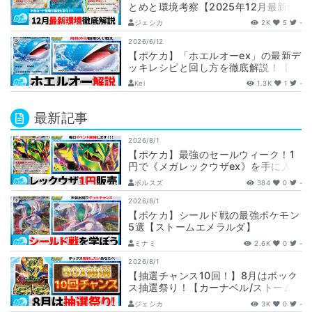
とめと環境考察【2025年12月最新情
報】(サーフゴーex/宝石バレット/リ…
ジェシカ
2K
5
-
2026/6/12
【ポケカ】「ホエルオーex」の最新デ
ッキレシピと回し方を徹底解説！【ア
ビスアイ】
Kei
1.3K
1
-
最新記事
2026/8/1
【ポケカ】最強のセールウィーク！1
円で《メガレックウザex》を手に入れ
ろ！！【カーナベルSALE】
ボルスズ
384
0
-
2026/8/1
【ポケカ】シールド戦の最強ポケモン
5選【ストームエメラルダ】
ミナミ
2.6K
0
-
2026/8/1
【抽選チャンス10回！】8月はボック
ス抽選祭り！【カーナベル/ストーム
エメラルダ】
ジェシカ
3K
0
-