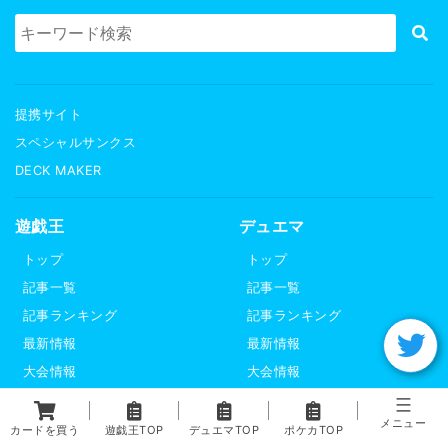
提携サイト
スペシャルサンクス
DECK MAKER
遊戯王
デュエマ
トップ
トップ
記事一覧
記事一覧
記事ランキング
記事ランキング
最新情報
最新情報
大会情報
大会情報
交流会情報
新商品情報
メニュー
新商品情報
コラム
カードを買う
遊戯王TOP
デュエマTOP
ポケカTOP