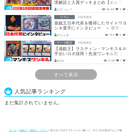
境解説と入賞デッキまとめ【エルフェ
ンノーツ/トゥーン/キラーチューン/
たけっしー
16.4K
3
-
ウ…
コラム
2026/8/6
遊戯王日本代表を獲得したサイトウヨ
シキ選手にインタビュー ～ 世界の
舞台へ挑む、サイトウ選手の軌跡と決
からふる
152
0
-
意 ～
テーマ解説
2026/8/5
【遊戯王】ラスティン・マンモス＆お
手伝いロボ採用！先攻ワンキル型【列
車】デッキ解説と展開
kinta
3.3K
1
-
すべて表示
人気記事ランキング
まだ集計されていません。
ホーム
»
遊戯王
»
遊戯王 - コラム
»
全てのパラダイスマッシャー使いへ：サイコロの目を7にして強