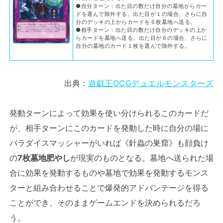
●自分ターン：出た目の数だけ自分の墓地からカー
ドを選んで除外する。出た目が１の場合、さらに自
分のデッキの上からカードを６枚墓地へ送る。
●相手ターン：出た目の数だけ自分のデッキの上か
らカードを墓地へ送る。出た目が６の場合、さらに
自分の墓地のカード１枚を選んで除外する。
出典：
遊戯王OCGデュエルモンスターズ
発動ターンによって効果を使い分けられるこのカードだ
が、相手ターンにこのカードを発動した時に自分の場に
パラダイスマッシャーがいれば《針蟲の巣窟》も顔負け
の
7枚墓地肥やし
が現実のものとなる。墓地へ送られた場
合に効果を発動するものや墓地で効果を発動するモンス
ターと組み合わせることで爆発的アドバンテージを得る
ことができ、そのままゲームエンドを決められるだろ
う。