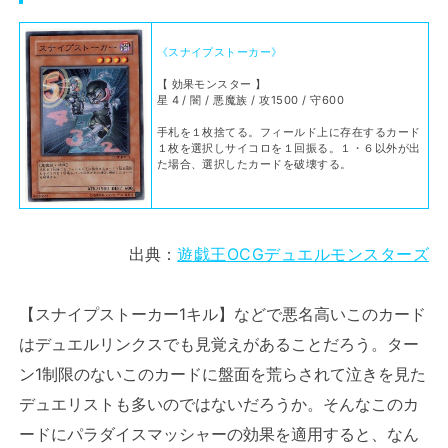
《スナイプストーカー》
【 効果モンスター 】
星 4 / 闇 / 悪魔族 / 攻1500 / 守600
手札を１枚捨てる。フィールド上に存在するカード
１枚を選択しサイコロを１回振る。１・６以外が出
た場合、選択したカードを破壊する。
出典：
遊戯王OCGデュエルモンスターズ
【スナイプストーカー1キル】などで悪名高いこのカード
はデュエルリンクスでも見覚えがあることだろう。ター
ン1制限のないこのカードに盤面を荒らされて泣きを見た
デュエリストも多いのではないだろうか。そんなこのカ
ードにパラダイスマッシャーの効果を適用すると、なん