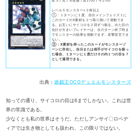
星 5 / 光 / 天使族 / 攻2100 / 守2100
レベル５モンスター×２体以上
①：１ターンに１度、自分メインフェイズ１に
このカードのX素材を２つ取り除いて発動でき
る。お互いにサイコロを２回ずつ振る。出た目の
合計が大きいプレイヤーは、次のターン終了時ま
でモンスターの効果を発動できず、攻撃宣言でき
ない。
②：X素材を持ったこのカードがモンスターゾ
ーンに存在し、自分または相手がサイコロを振っ
た場合、１ターンに１度だけその内１つの目を７
として適用できる。
出典：
遊戯王OCGデュエルモンスターズ
知っての通り、サイコロの目は6までしかない。これは世
界の常識である。
少なくとも私の世界はそうだ。ただしアンサイ〇ロペデ
ィアでは生き物としても扱われ、この限りではない。