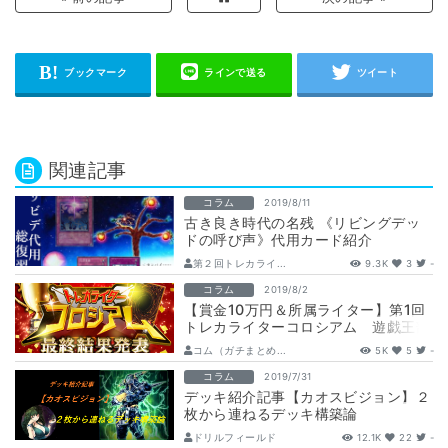
関連記事
コラム
2019/8/11
古き良き時代の名残 《リビングデッ
ドの呼び声》代用カード紹介
第２回トレカライ...
9.3K
3
-
コラム
2019/8/2
【賞金10万円＆所属ライター】第1回
トレカライターコロシアム 遊戯王部
門 最終結果発表
コム（ガチまとめ...
5K
5
-
コラム
2019/7/31
デッキ紹介記事【カオスビジョン】２
枚から連ねるデッキ構築論
ドリルフィールド
12.1K
22
-