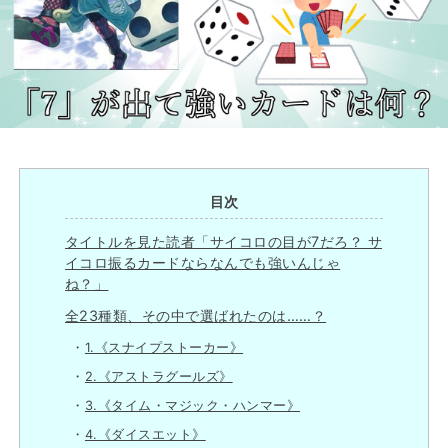
目次
タイトルを見た読者「サイコロの目が7だろ？ サ
イコロ振るカードならなんでも強いんじゃ
ね？」
全23種類、その中で選ばれたのは……？
1.《スナイプストーカー》
2.《アストラグールズ》
3.《タイム・マジック・ハンマー》
4.《ダイスエット》