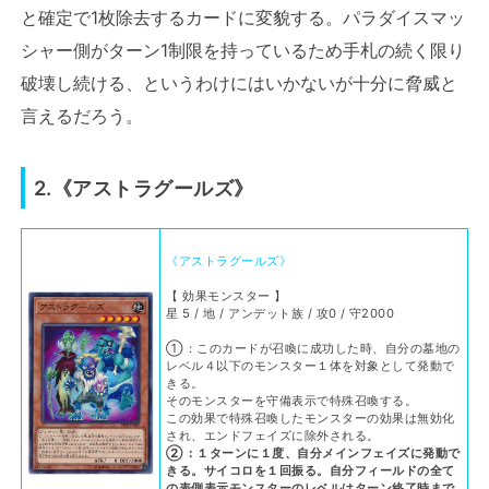
と確定で1枚除去するカードに変貌する。パラダイスマッ
シャー側がターン1制限を持っているため手札の続く限り
破壊し続ける、というわけにはいかないが十分に脅威と
言えるだろう。
2.《アストラグールズ》
《アストラグールズ》
【 効果モンスター 】
星 5 / 地 / アンデット族 / 攻0 / 守2000
①：このカードが召喚に成功した時、自分の墓地の
レベル４以下のモンスター１体を対象として発動で
きる。
そのモンスターを守備表示で特殊召喚する。
この効果で特殊召喚したモンスターの効果は無効化
され、エンドフェイズに除外される。
②：１ターンに１度、自分メインフェイズに発動で
きる。サイコロを１回振る。自分フィールドの全て
の表側表示モンスターのレベルはターン終了時まで