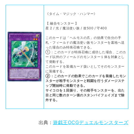
《タイム・マジック・ハンマー》
【 融合モンスター 】
星 2 / 光 / 魔法使い族 / 攻500 / 守400
このカードは「ヘルモスの爪」の効果で自分の手
札・フィールドの魔法使い族モンスターを墓地へ送
った場合のみ特殊召喚できる。
①：このカードが特殊召喚に成功した場合、このカ
ード以外のフィールドのモンスター１体を対象とし
て発動する。
このカードを装備カード扱いとしてそのモンスター
に装備する。
②：このカードの効果でこのカードを装備したモン
スターが相手モンスターと戦闘を行うダメージステ
ップ開始時に発動できる。
サイコロを１回振り、その相手モンスターを、出た
目と同じ数のターン後のスタンバイフェイズまで除
外する。
出典：
遊戯王OCGデュエルモンスターズ