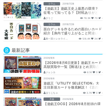
コラム
2019/7/28
【遊戯王】遊戯王史上最悪の環境？
征竜って知ってる？【対戦ありがとう
ございました~対あり~】
ひうご
78.3K
70
-
コラム
2019/7/26
面白デッキを作るための面白いカード
紹介【身内で盛り上がること間違いな
し】
第一回トレカライ...
126.4K
34
-
最新記事
2026/8/6
【2026年8月6日更新】遊戯王カード
高額買取中一覧【郵送/まとめ買取/買
取表/相場/レリーフ】
ジェシカ
6.1K
0
-
2026/8/6
遊戯王『UTILITY SELECTION』大
注目新規カードを徹底解説！《古の秘
儀/聖なる心のバリア －マイン…
ほうじちゃ
3.7K
0
-
大会
2026/8/6
【遊戯王OCG】2026年8月初頭の環