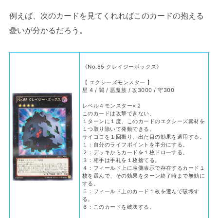
例えば、次のカードを見てくれればこのカードの抱える
憂いが分かるだろう。
《No.85 クレイジーボックス》
【 エクシーズモンスター 】
星 4 / 闇 / 悪魔族 / 攻3000 / 守300
レベル４モンスター×２
このカードは攻撃できない。
１ターンに１度、このカードのエクシーズ素材を
１つ取り除いて発動できる。
サイコロを１回振り、出た目の効果を適用する。
１：自分のライフポイントを半分にする。
２：デッキからカードを１枚ドローする。
３：相手は手札を１枚捨てる。
４：フィールド上に表側表示で存在するカード１
枚を選んで、その効果をターン終了時まで無効に
する。
５：フィールド上のカード１枚を選んで破壊す
る。
６：このカードを破壊する。