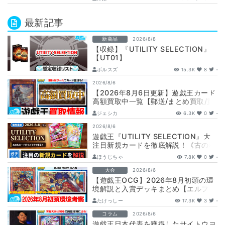
最新記事
新商品
2026/8/8
【収録】『UTILITY SELECTION』
【UT01】
ボルスズ
15.3K
8
-
2026/8/6
【2026年8月6日更新】遊戯王カード
高額買取中一覧【郵送/まとめ買取/買
取表/相場/レリーフ】
ジェシカ
6.3K
0
-
2026/8/6
遊戯王『UTILITY SELECTION』大
注目新規カードを徹底解説！《古の秘
儀/聖なる心のバリア －マイン…
ほうじちゃ
7.8K
0
-
大会
2026/8/6
【遊戯王OCG】2026年8月初頭の環
境解説と入賞デッキまとめ【エルフェ
ンノーツ/トゥーン/キラーチューン/
たけっしー
17.3K
3
-
ウ…
コラム
2026/8/6
遊戯王日本代表を獲得したサイトウヨ