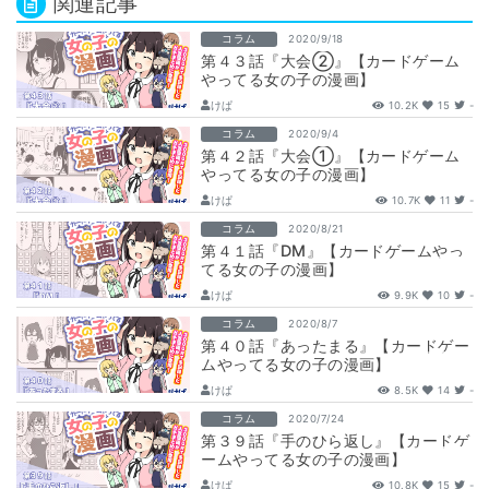
関連記事
コラム
2020/9/18
第４３話『大会②』【カードゲーム
やってる女の子の漫画】
けぱ
10.2K
15
-
コラム
2020/9/4
第４２話『大会①』【カードゲーム
やってる女の子の漫画】
けぱ
10.7K
11
-
コラム
2020/8/21
第４１話『DM』【カードゲームやっ
てる女の子の漫画】
けぱ
9.9K
10
-
コラム
2020/8/7
第４０話『あったまる』【カードゲー
ムやってる女の子の漫画】
けぱ
8.5K
14
-
コラム
2020/7/24
第３９話『手のひら返し』【カードゲ
ームやってる女の子の漫画】
けぱ
10.8K
15
-