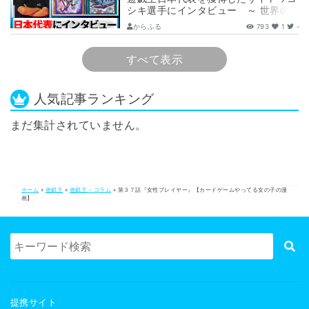
シキ選手にインタビュー ～ 世界の
舞台へ挑む、サイトウ選手の軌跡と決
からふる
793
1
-
意 ～
すべて表示
人気記事ランキング
まだ集計されていません。
ホーム
»
遊戯王
»
遊戯王 - コラム
»
第３７話『女性プレイヤー』【カードゲームやってる女の子の漫
画】
提携サイト