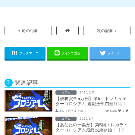
« 前の記事
次の記事 »
関連記事
コラム
2020/5/13
【優勝賞金5万円】第5回トレカライ
ターコロシアム 遊戯王部門最終結果
発表【所属ライター契約権】
コム（ガチまとめ...
5.6K
4
-
コラム
2020/5/7
【あなたの一票が】第5回トレカライ
ターコロシアム最終投票開始！【ライ
ターの未来を変える！】