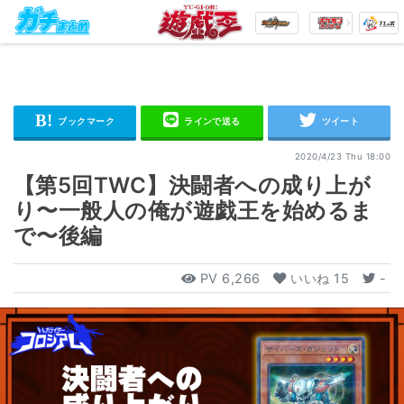
2020/4/23 Thu 18:00
【第5回TWC】決闘者への成り上が
り〜一般人の俺が遊戯王を始めるま
で〜後編
PV
6,266
いいね
15
-