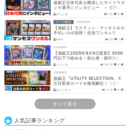
遊戯王日本代表を獲得したサイトウヨ
シキ選手にインタビュー ～ 世界の
舞台へ挑む、サイトウ選手の軌跡と決
からふる
113
0
-
意 ～
テーマ解説
2026/8/5
【遊戯王】ラスティン・マンモス＆お
手伝いロボ採用！先攻ワンキル型【列
車】デッキ解説と展開
kinta
2K
1
-
2026/8/4
【遊戯王2026年8月4日更新】5000
円以下で組める！初心者・復帰勢おす
すめデッキまとめ！【爆安/格安/白
ジェシカ
30.7K
2
-
き…
2026/8/3
遊戯王『UTILITY SELECTION』大
注目新規カードを徹底解説！《古の秘
儀》《聖なる心のバリア －マイ…
ほうじちゃ
2.7K
0
-
すべて表示
人気記事ランキング