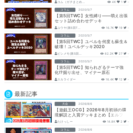
コム（ガチまとめ...
4K
1
-
コラム
2020/5/7
【第5回TWC】女性縛り――萌え出張
セット詰め合わせデッキ
ユウヤ(第5回T...
16.7K
19
-
コラム
2020/5/7
【第5回TWC】ユベルを何度も蘇生＆
破壊！ユベルデッキ2020
ピシメモ(第5回...
62.2K
27
-
コラム
2020/5/7
【第5回TWC】知られざるテーマ強
化!?掘り出せ、マイナー原石
スカライダー
16.4K
12
-
最新記事
大会
2026/8/6
【遊戯王OCG】2026年8月初頭の環
境解説と入賞デッキまとめ【エルフェ
ンノーツ/トゥーン/キラーチューン/
たけっしー
14.8K
2
-
ウ…
コラム
2026/8/6