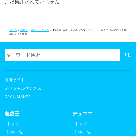
まだ集計されていません。
ホーム
»
遊戯王
»
遊戯王 - コラム
»
【第5回TWC】決闘者への成り上がり〜一般人の俺が遊戯王を始
めるまで〜後編
提携サイト
スペシャルサンクス
DECK MAKER
遊戯王
デュエマ
トップ
トップ
記事一覧
記事一覧