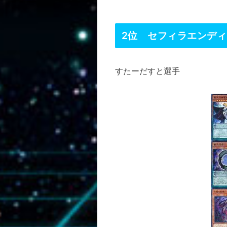
2位 セフィラエンディ
すたーだすと選手