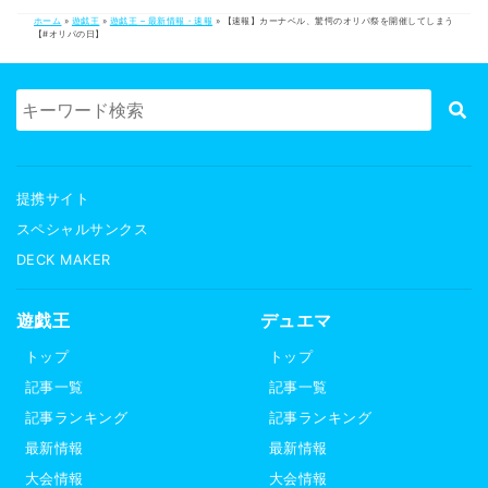
ホーム
»
遊戯王
»
遊戯王 – 最新情報・速報
»
【速報】カーナベル、驚愕のオリパ祭を開催してしまう
【#オリパの日】
提携サイト
スペシャルサンクス
DECK MAKER
遊戯王
デュエマ
トップ
トップ
記事一覧
記事一覧
記事ランキング
記事ランキング
最新情報
最新情報
大会情報
大会情報