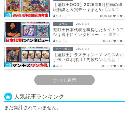
【遊戯王OCG】2026年8月初頭の環
境解説と入賞デッキまとめ【エルフェ
ンノーツ/トゥーン/キラーチューン/
たけっしー
16.6K
3
-
ウ…
コラム
2026/8/6
遊戯王日本代表を獲得したサイトウヨ
シキ選手にインタビュー ～ 世界の
舞台へ挑む、サイトウ選手の軌跡と決
からふる
249
1
-
意 ～
テーマ解説
2026/8/5
【遊戯王】ラスティン・マンモス＆お
手伝いロボ採用！先攻ワンキル型【列
車】デッキ解説と展開
kinta
3.6K
1
-
すべて表示
人気記事ランキング
まだ集計されていません。