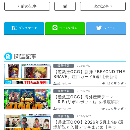
« 前の記事
次の記事 »
関連記事
最新情報
2026/7/17
【遊戯王OCG】新弾『BEYOND THE
BRAVE』注目カード5選!【最新情
報】
たけっしー
1.3K
0
-
最新情報
2026/7/3
【遊戯王OCG】海外産新テーマ
「R.B.(リボルボット)」を徹底解説!
【最新情報】
たけっしー
3.2K
0
-
最新情報
2026/5/17
【遊戯王OCG】2026年5月上旬の環
境解説と入賞デッキまとめ【キラーチ