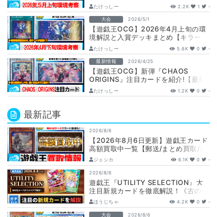
ューン/光と闇の儀式/巳剣ライゼオル/
たけっしー
2.2K
1
-
…
大会
2026/5/1
【遊戯王OCG】2026年4月上旬の環
境解説と入賞デッキまとめ【キラーチ
ューン/エルフェンノーツ/ブリッツク
たけっしー
5.6K
0
-
リ…
最新情報
2026/4/25
【遊戯王OCG】新弾『CHAOS
ORIGINS』注目カードを紹介!【最新
情報】
たけっしー
1.2K
0
-
最新記事
2026/8/6
【2026年8月6日更新】遊戯王カード
高額買取中一覧【郵送/まとめ買取/買
取表/相場/レリーフ】
ジェシカ
6.1K
0
-
2026/8/6
遊戯王『UTILITY SELECTION』大
注目新規カードを徹底解説！《古の秘
儀/聖なる心のバリア －マイン…
ほうじちゃ
4.2K
0
-
大会
2026/8/6