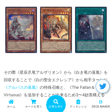
その際《星辰爪竜アルザリオン》から《白き竜の落胤》を
回収することで《白の聖女エクレシア》から相手ターンに
《アルバスの落胤》
の特殊召喚と、《The Fallan＆
Virtuous》を追加することが出来るため3〜4妨害構える
D
ことが可能です。
ホーム
カードを買う
記事を探す
デッキレシピ
DECK MAKER