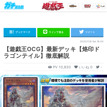
2025/11/8 Sat 16:00
【遊戯王OCG】最新デッキ【烙印ド
ラゴンテイル】徹底解説
PV
10,830
いいね
0
-