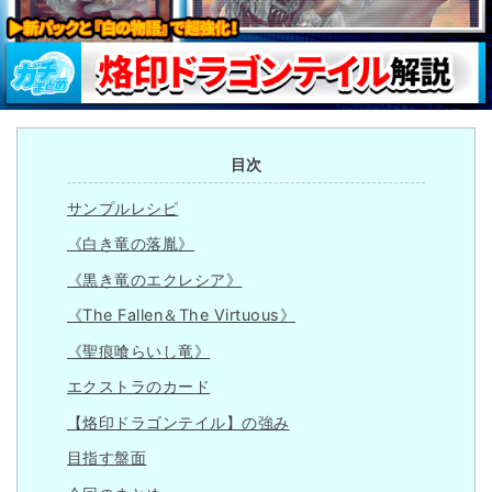
目次
サンプルレシピ
《白き竜の落胤》
《黒き竜のエクレシア》
《The Fallen＆The Virtuous》
《聖痕喰らいし竜》
エクストラのカード
【烙印ドラゴンテイル】の強み
目指す盤面