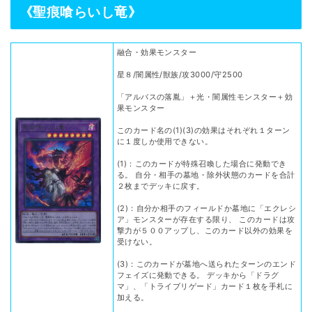
《聖痕喰らいし竜》
融合・効果モンスター
星８/闇属性/獣族/攻3000/守2500
「アルバスの落胤」＋光・闇属性モンスター＋効
果モンスター
このカード名の(1)(3)の効果はそれぞれ１ターン
に１度しか使用できない。
(1)：このカードが特殊召喚した場合に発動でき
る。 自分・相手の墓地・除外状態のカードを合計
２枚までデッキに戻す。
(2)：自分か相手のフィールドか墓地に「エクレシ
ア」モンスターが存在する限り、 このカードは攻
撃力が５００アップし、このカード以外の効果を
受けない。
(3)：このカードが墓地へ送られたターンのエンド
フェイズに発動できる。 デッキから「ドラグ
マ」、「トライブリゲード」カード１枚を手札に
加える。