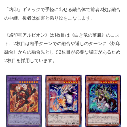
「烙印」ギミックで手軽に出せる融合体で前者2枚は融合
の中継、後者は妨害と捲り役をこなします。
《烙印竜アルビオン》は1枚目は《白き竜の落胤》のコス
ト、2枚目は相手ターンでの融合や返しのターンに《烙印
融合》からの融合先として2枚目が必要な場面があるため
2枚目を採用しています。