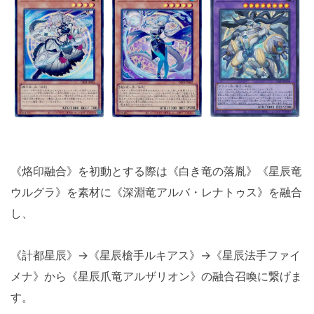
《烙印融合》を初動とする際は《白き竜の落胤》《星辰竜
ウルグラ》を素材に《深淵竜アルバ・レナトゥス》を融合
し、
《計都星辰》→《星辰槍手ルキアス》→《星辰法手ファイ
メナ》から《星辰爪竜アルザリオン》の融合召喚に繋げま
す。