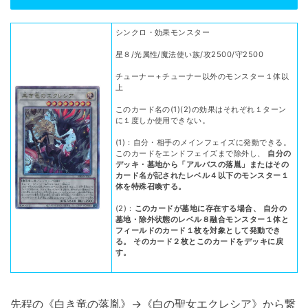
シンクロ・効果モンスター
星８/光属性/魔法使い族/攻2500/守2500
チューナー＋チューナー以外のモンスター１体以
上
このカード名の(1)(2)の効果はそれぞれ１ターン
に１度しか使用できない。
(1)：自分・相手のメインフェイズに発動できる。
このカードをエンドフェイズまで除外し、
自分の
デッキ・墓地から「アルバスの落胤」またはその
カード名が記されたレベル４以下のモンスター１
体を特殊召喚する。
(2)：
このカードが墓地に存在する場合、 自分の
墓地・除外状態のレベル８融合モンスター１体と
フィールドのカード１枚を対象として発動でき
る。 そのカード２枚とこのカードをデッキに戻
す。
先程の《白き竜の落胤》→《白の聖女エクレシア》から繋