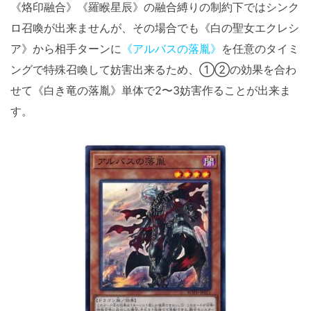
《烙印融合》《羅睺星辰》の融合縛りの制約下ではシンク
ロ召喚が出来ませんが、その場合でも《白の聖女エクレシ
ア》から相手ターンに
《アルバスの落胤》
を任意のタイミ
ングで特殊召喚して妨害出来るため、①②の効果を合わ
せて《白き竜の落胤》単体で2〜3妨害作ることが出来ま
す。