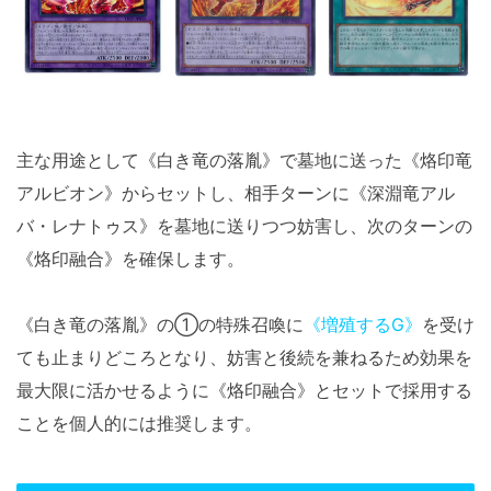
主な用途として《白き竜の落胤》で墓地に送った《烙印竜
アルビオン》からセットし、相手ターンに《深淵竜アル
バ・レナトゥス》を墓地に送りつつ妨害し、次のターンの
《烙印融合》を確保します。
《白き竜の落胤》の①の特殊召喚に
《増殖するG》
を受け
ても止まりどころとなり、妨害と後続を兼ねるため効果を
最大限に活かせるように《烙印融合》とセットで採用する
ことを個人的には推奨します。