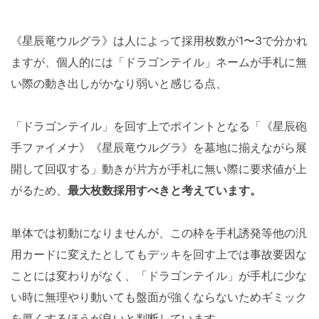
《星辰竜ウルグラ》は人によって採用枚数が1〜3で分かれ
ますが、個人的には「ドラゴンテイル」ネームが手札に無
い際の動き出しがかなり弱いと感じる点、
「ドラゴンテイル」を回す上でポイントとなる「《星辰砲
手ファイメナ》《星辰竜ウルグラ》を墓地に揃えながら展
開して回収する」動きが片方が手札に無い際に要求値が上
がるため、
最大枚数採用すべきと考えています。
単体では初動になりませんが、この枠を手札誘発等他の汎
用カードに変えたとしてもデッキを回す上では事故要因な
ことには変わりがなく、「ドラゴンテイル」が手札に少な
い時に無理やり動いても盤面が強くならないためギミック
を厚くするほうが良いと判断しています。