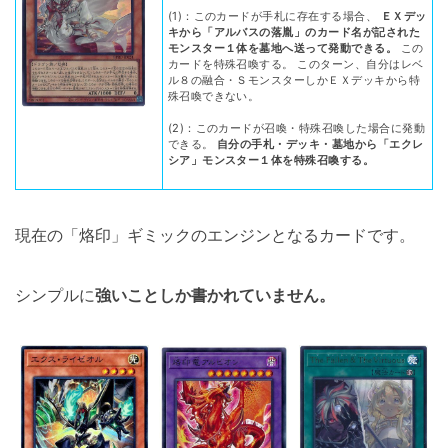
(1)：このカードが手札に存在する場合、
ＥＸデッ
キから「アルバスの落胤」のカード名が記された
モンスター１体を墓地へ送って発動できる。
この
カードを特殊召喚する。 このターン、自分はレベ
ル８の融合・ＳモンスターしかＥＸデッキから特
殊召喚できない。
(2)：このカードが召喚・特殊召喚した場合に発動
できる。
自分の手札・デッキ・墓地から「エクレ
シア」モンスター１体を特殊召喚する。
現在の「烙印」ギミックのエンジンとなるカードです。
シンプルに
強いことしか書かれていません。