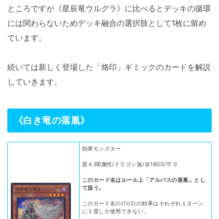
ところですが《星辰竜ウルグラ》に比べるとデッキの循環
には関わらないためデッキ融合の選択肢として1枚に留め
ています。
続いては新しく登場した「烙印」ギミックのカードを解説
していきます。
《白き竜の落胤》
効果モンスター
星４/闇属性/ドラゴン族/攻1800/守 0
このカード名はルール上「アルバスの落胤」とし
て扱う。
このカード名の(1)(2)の効果はそれぞれ１ターン
に１度しか使用できない。