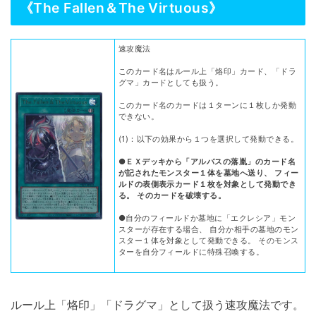
《The Fallen＆The Virtuous》
速攻魔法
このカード名はルール上「烙印」カード、「ドラ
グマ」カードとしても扱う。
このカード名のカードは１ターンに１枚しか発動
できない。
(1)：以下の効果から１つを選択して発動できる。
●ＥＸデッキから「アルバスの落胤」のカード名
が記されたモンスター１体を墓地へ送り、 フィー
ルドの表側表示カード１枚を対象として発動でき
る。 そのカードを破壊する。
●自分のフィールドか墓地に「エクレシア」モン
スターが存在する場合、 自分か相手の墓地のモン
スター１体を対象として発動できる。 そのモンス
ターを自分フィールドに特殊召喚する。
ルール上「烙印」「ドラグマ」として扱う速攻魔法です。