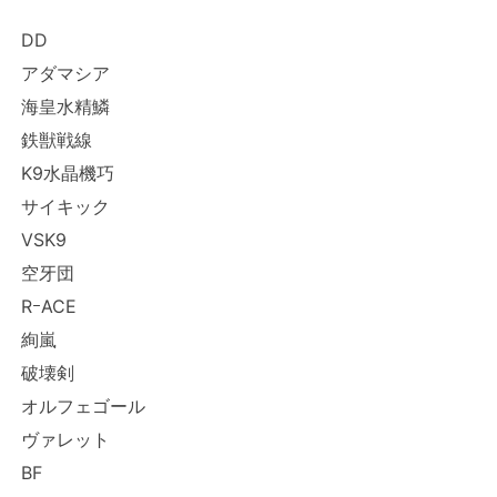
DD
アダマシア
海皇水精鱗
鉄獣戦線
K9水晶機巧
サイキック
VSK9
空牙団
RｰACE
絢嵐
破壊剣
オルフェゴール
ヴァレット
BF