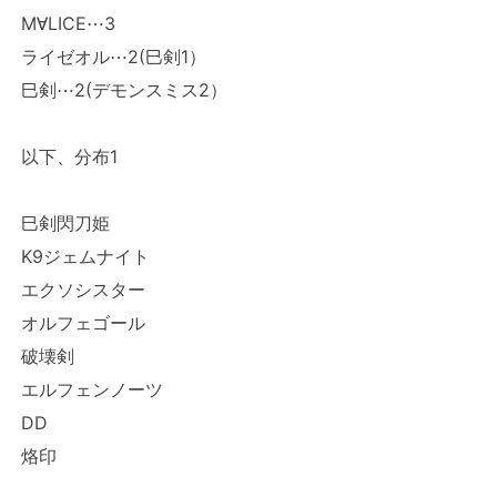
M∀LICE⋯3
ライゼオル⋯2(巳剣1）
巳剣⋯2(デモンスミス2）
以下、分布1
巳剣閃刀姫
K9ジェムナイト
エクソシスター
オルフェゴール
破壊剣
エルフェンノーツ
DD
烙印