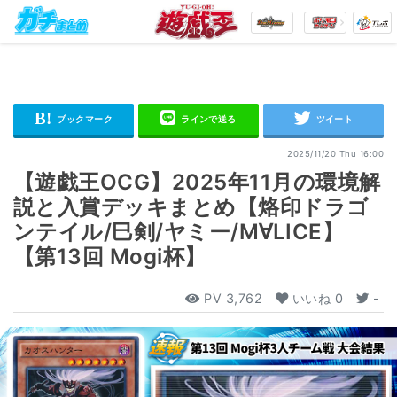
2025/11/20 Thu 16:00
【遊戯王OCG】2025年11月の環境解
説と入賞デッキまとめ【烙印ドラゴ
ンテイル/巳剣/ヤミー/M∀LICE】
【第13回 Mogi杯】
PV
3,762
いいね
0
-