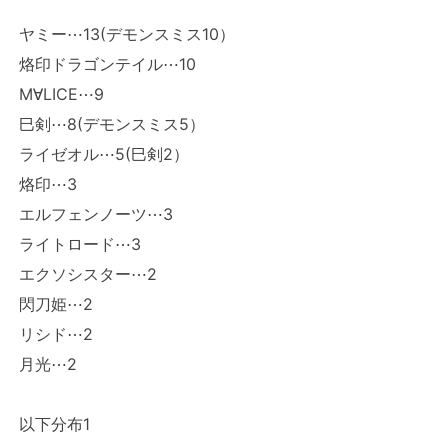
ヤミー⋯13(デモンスミス10）
烙印ドラゴンテイル⋯10
M∀LICE⋯9
巳剣⋯8(デモンスミス5）
ライゼオル⋯5(巳剣2）
烙印⋯3
エルフェンノーツ⋯3
ライトロード⋯3
エクソシスター⋯2
閃刀姫⋯2
リシド⋯2
月光⋯2
以下分布1