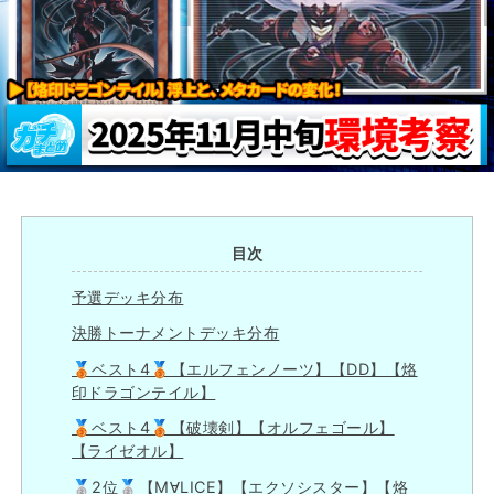
目次
予選デッキ分布
決勝トーナメントデッキ分布
🥉ベスト4🥉【エルフェンノーツ】【DD】【烙
印ドラゴンテイル】
🥉ベスト4🥉【破壊剣】【オルフェゴール】
【ライゼオル】
🥈2位🥈【M∀LICE】【エクソシスター】【烙