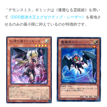
「デモンスミス」ギミックは《優麗なる霊鏡姫》を用い
て
《DDD怒涛大王エグゼクティブ・シーザー》
を着地さ
せるのみの最小限に抑えているのが特徴的です。