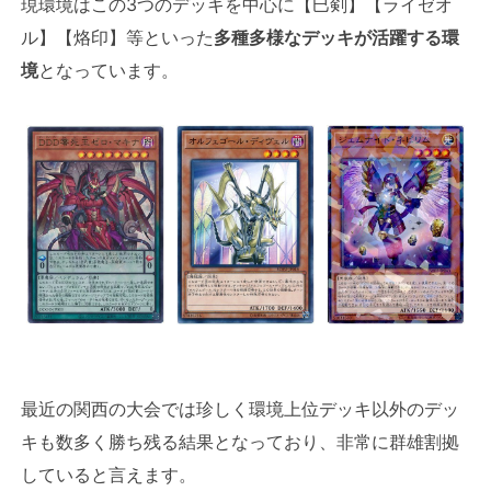
現環境はこの3つのデッキを中心に【巳剣】【ライゼオ
ル】【烙印】等といった
多種多様なデッキが活躍する環
境
となっています。
最近の関西の大会では珍しく環境上位デッキ以外のデッ
キも数多く勝ち残る結果となっており、非常に群雄割拠
していると言えます。