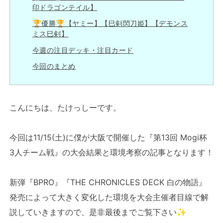
印ドラゴンテイル】
🏆優勝🏆【ヤミー】【巳剣閃刀姫】【デモンス
ミス巳剣】
今週の注目デッキ・注目カード
今回のまとめ
こんにちは、たけっしーです。
今回は11/15(土)に僕が大阪で開催した『第13回 Mogi杯
3人チーム戦』の大会結果と環境考察の記事となります！
新弾『BPRO』『THE CHRONICLES DECK 白の物語』
発売によって大きく変化した環境を大会主催者目線で解
説していきますので、是非最後までご覧下さい✨