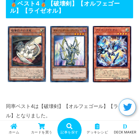
🥉ベスト4🥉【破壊剣】【オルフェゴー
ル】【ライゼオル】
同率ベスト4は【破壊剣】【オルフェゴール】【ライゼオ
ル】となりました。
D
ホーム
カードを買う
記事を探す
デッキレシピ
DECK MAKER
それではレシピを見ていきましょう。