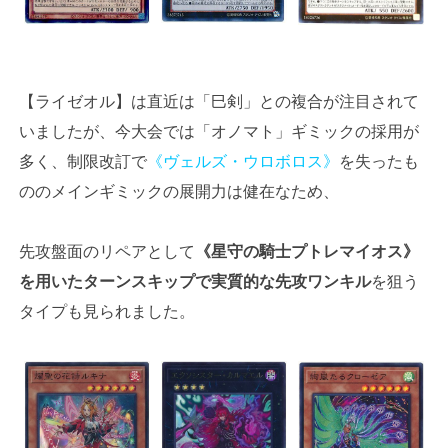
【ライゼオル】は直近は「巳剣」との複合が注目されて
いましたが、今大会では「オノマト」ギミックの採用が
多く、制限改訂で
《ヴェルズ・ウロボロス》
を失ったも
ののメインギミックの展開力は健在なため、
先攻盤面のリペアとして
《星守の騎士プトレマイオス》
を用いたターンスキップで実質的な先攻ワンキル
を狙う
タイプも見られました。