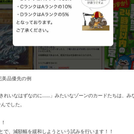
完美品優先の例
きれいなはずなのに……」みたいなゾーンのカードたちは、み
せんでした。
り！
むことで、減額幅を緩和しようという試みを行います！！