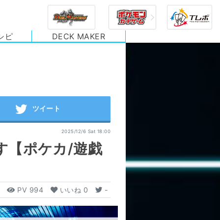
シピ
DECK MAKER
2025/12/6 Sat 18:00
す【ポケカ/遊戯
PV
994
いいね
0
-