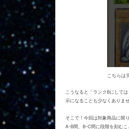
こちらは
こうなると「ランクBにしては
示になることも少なくありま
そこで！今回は対象商品に限
A-B間、B-C間に段階を刻