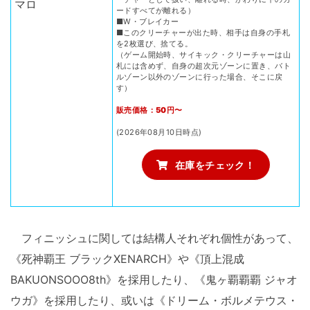
ードすべてが離れる）
■W・ブレイカー
■このクリーチャーが出た時、相手は自身の手札
を2枚選び、捨てる。
（ゲーム開始時、サイキック・クリーチャーは山
札には含めず、自身の超次元ゾーンに置き、バト
ルゾーン以外のゾーンに行った場合、そこに戻
す）
販売価格：50円〜
(2026年08月10日時点)
在庫をチェック！
フィニッシュに関しては結構人それぞれ個性があって、
《死神覇王 ブラックXENARCH》や《頂上混成
BAKUONSOOO8th》を採用したり、《鬼ヶ覇覇覇 ジャオ
ウガ》を採用したり、或いは《ドリーム・ボルメテウス・