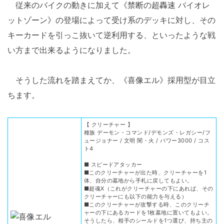
従来のバイクの動きに加えて《禁断の超轟速 バイオレ
ットゾーン》の登場によって受け系のデッキに対し、その
キーカードを引っこ抜いて逆利用する、といったような戦
い方まで出来るようになりました。
そうした流れを踏まえてか、《喜像エル》採用型が目立
ちます。
【 クリーチャー 】
種族 デーモン・コマンド/デモンズ・レガシー/フ
ュージョナー / 文明 闇・火 / パワー3000 / コス
ト4
■ スピードアタッカー
■このクリーチャーが出た時、クリーチャーを1
体、自分の墓地から手札に戻してもよい。
■超魂X（これがクリーチャーの下にあれば、その
クリーチャーにも以下の能力を与える）
■このクリーチャーが攻撃する時、このクリーチ
ャーの下にあるカードを1枚墓地に置いてもよい。
そうしたら、相手のシールドを1つ選び、持ち主の