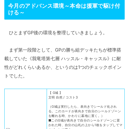
今月のアドバンス環境～本命は援軍で駆け付
ける～
ひとまずGP後の環境を整理していきましょう。
まず第一段階として、GPの勝ち組デッキたちが標準搭
載していた《我竜塔第七層 ハッスル・キャッスル》に耐
性がどれくらいあるか、というのは1つのチェックポイン
トでした。
【 G城 】
文明 自然 / コスト3
（G城は実行したら、表向きでシールド化され
る。このカードが表向きで自分のシールドゾーン
を離れる時、かわりに墓地に置く。）
■このG城が表向きで自分のシールドゾーンに置
かれた時、自分の山札の上から1枚をタップしてマ