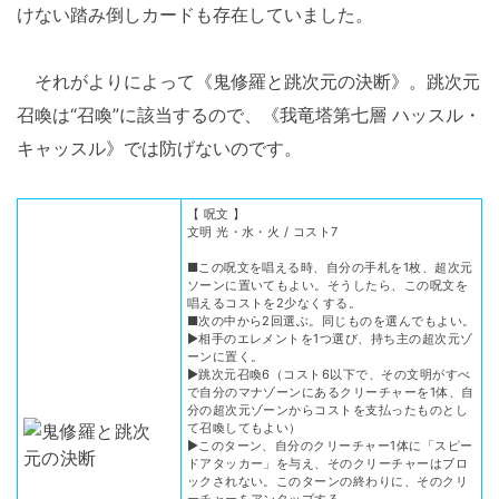
けない踏み倒しカードも存在していました。
それがよりによって《鬼修羅と跳次元の決断》。跳次元
召喚は“召喚”に該当するので、《我竜塔第七層 ハッスル・
キャッスル》では防げないのです。
【 呪文 】
文明 光・水・火 / コスト7
■この呪文を唱える時、自分の手札を1枚、超次元
ソーンに置いてもよい。そうしたら、この呪文を
唱えるコストを2少なくする。
■次の中から2回選ぶ。同じものを選んでもよい。
▶相手のエレメントを1つ選び、持ち主の超次元ゾ
ーンに置く。
▶跳次元召喚6（コスト6以下で、その文明がすべ
で自分のマナゾーンにあるクリーチャーを1体、自
分の超次元ゾーンからコストを支払ったものとし
て召喚してもよい）
▶このターン、自分のクリーチャー1体に「スピー
ドアタッカー」を与え、そのクリーチャーはブロ
ックされない。このターンの終わりに、そのクリ