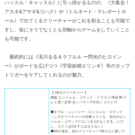
ハッスル・キャッスル》に引っ掛かるものの、《大集合！
アカネ&アサギ&コハク》や《トルネード・テレポートホ
ール》で出てくるクリーチャーがこれを割ることも可能で
すし、仮にそうでなくとも別軸からゲームをしていくこと
も可能です。
最終的には《滝川るる＆ラフルル ー閃光のヒロイン
ー》がボードを広げつつ《宇宙妖精エリンギ》等のタップ
トリガーをケアしてくれるのが魅力。
【 NEOクリーチャー 】
種族 エンジェル・コマンド・ドラゴン/革命軍/ド
レミ団 / 文明 光 / パワー17500 / コスト11
■ダブル・シンパシー：エンジェル・コマンド
（このクリーチャーの召喚コストを、自分のエン
ジェル・コマンド1つにつき2少なくする。ただ
し、コストは0以下にはならない）
■NEO進化：光のクリーチャー1体の上に置いて