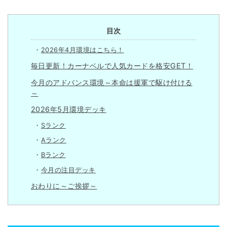
目次
2026年4月環境はこちら！
毎日更新！カーナベルで人気カードを格安GET！
今月のアドバンス環境～本命は援軍で駆け付ける
～
2026年5月環境デッキ
Sランク
Aランク
Bランク
今月の注目デッキ
おわりに～ご挨拶～