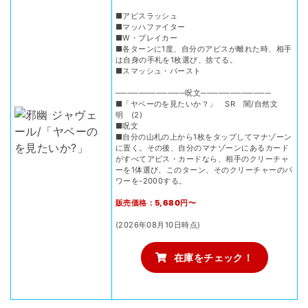
■アビスラッシュ
■マッハファイター
■W・ブレイカー
■各ターンに1度、自分のアビスが離れた時、相手
は自身の手札を1枚選び、捨てる。
■スマッシュ・バースト
────────────呪文────────────
■「ヤベーのを見たいか？」 SR 闇/自然文
明 (2)
■呪文
■自分の山札の上から1枚をタップしてマナゾーン
に置く。その後、自分のマナゾーンにあるカード
がすべてアビス・カードなら、相手のクリーチャ
ーを1体選び、このターン、そのクリーチャーのパ
ワーを-2000する。
販売価格：5,680円〜
(2026年08月10日時点)
在庫をチェック！