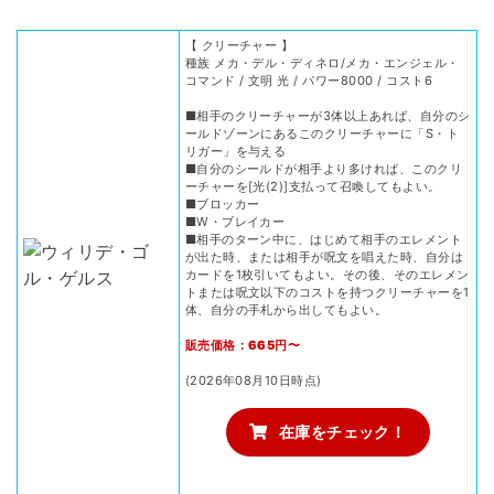
【 クリーチャー 】
種族 メカ・デル・ディネロ/メカ・エンジェル・
コマンド / 文明 光 / パワー8000 / コスト6
■相手のクリーチャーが3体以上あれば、自分のシ
ールドゾーンにあるこのクリーチャーに「S・ト
リガー」を与える
■自分のシールドが相手より多ければ、このクリ
ーチャーを[光(2)]支払って召喚してもよい。
■ブロッカー
■W・ブレイカー
■相手のターン中に、はじめて相手のエレメント
が出た時、または相手が呪文を唱えた時、自分は
カードを1枚引いてもよい。その後、そのエレメン
トまたは呪文以下のコストを持つクリーチャーを1
体、自分の手札から出してもよい。
販売価格：665円〜
(2026年08月10日時点)
在庫をチェック！