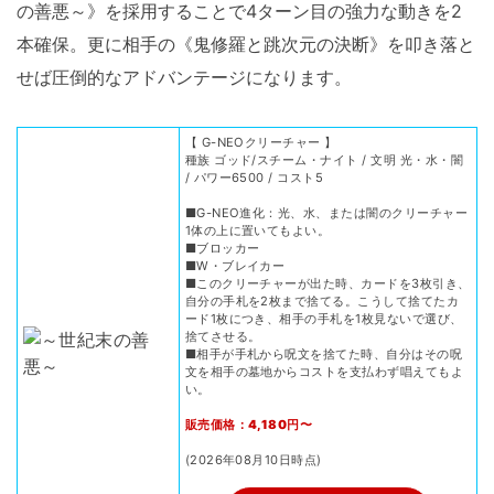
の善悪～》を採用することで4ターン目の強力な動きを2
本確保。更に相手の《鬼修羅と跳次元の決断》を叩き落と
せば圧倒的なアドバンテージになります。
【 G-NEOクリーチャー 】
種族 ゴッド/スチーム・ナイト / 文明 光・水・闇
/ パワー6500 / コスト5
■G-NEO進化：光、水、または闇のクリーチャー
1体の上に置いてもよい。
■ブロッカー
■W・ブレイカー
■このクリーチャーが出た時、カードを3枚引き、
自分の手札を2枚まで捨てる。こうして捨てたカ
ード1枚につき、相手の手札を1枚見ないで選び、
捨てさせる。
■相手が手札から呪文を捨てた時、自分はその呪
文を相手の墓地からコストを支払わず唱えてもよ
い。
販売価格：4,180円〜
(2026年08月10日時点)