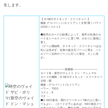
生します。
【 G-NEOサイキック・クリーチャー 】
種族 デスパペット/エイリアン / 文明 闇 / パワー
2000 / コスト2
■相手のカードの効果によって、相手が自身のカ
ードをシールドゾーンに置く時、かわりに墓地に
置く。
（ゲーム開始時、サイキック・クリーチャーは山
札には含めず、自身の超次元ゾーンに置き、バト
ルゾーン以外のゾーンに行った場合、そこに戻
す）
────────────覚醒後────────────
カード名：新空のヴォイド ドン・マシュマロ
カードの種類：G-NEOサイキック・クリーチャー
文明：闇
種族：デスパペット/エイリアン
パワー：7000
コスト：6
マナ：-
■G-NEO進化：闇のクリーチャー1体の上に置い
てもよい。（カードが下にあれば、NEO進化クリ
ーチャーとして扱い、離れる時、かわりに下のカ