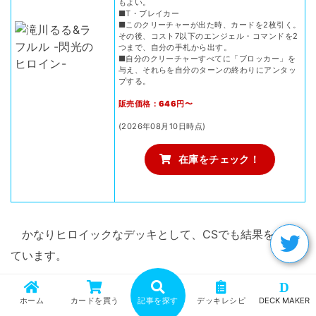
もよい。
■T・ブレイカー
■このクリーチャーが出た時、カードを2枚引く。
その後、コスト7以下のエンジェル・コマンドを2
つまで、自分の手札から出す。
■自分のクリーチャーすべてに「ブロッカー」を
与え、それらを自分のターンの終わりにアンタッ
プする。
販売価格：646円〜
(2026年08月10日時点)
在庫をチェック！
かなりヒロイックなデッキとして、CSでも結果を残し
ています。
D
4cテレポート王道
ホーム
カードを買う
記事を探す
デッキレシピ
DECK MAKER