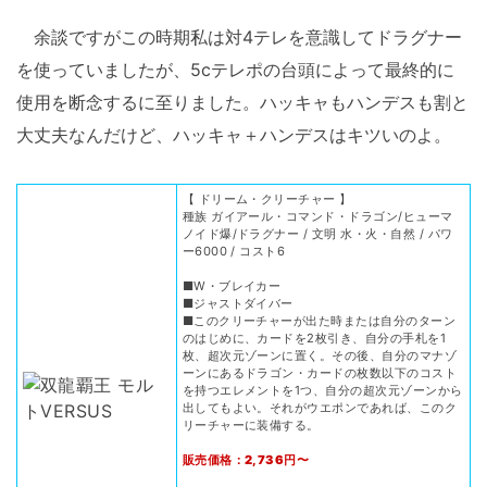
余談ですがこの時期私は対4テレを意識してドラグナー
を使っていましたが、5cテレポの台頭によって最終的に
使用を断念するに至りました。ハッキャもハンデスも割と
大丈夫なんだけど、ハッキャ＋ハンデスはキツいのよ。
【 ドリーム・クリーチャー 】
種族 ガイアール・コマンド・ドラゴン/ヒューマ
ノイド爆/ドラグナー / 文明 水・火・自然 / パワ
ー6000 / コスト6
■W・ブレイカー
■ジャストダイバー
■このクリーチャーが出た時または自分のターン
のはじめに、カードを2枚引き、自分の手札を1
枚、超次元ゾーンに置く。その後、自分のマナゾ
ーンにあるドラゴン・カードの枚数以下のコスト
を持つエレメントを1つ、自分の超次元ゾーンから
出してもよい。それがウエポンであれば、このク
リーチャーに装備する。
販売価格：2,736円〜