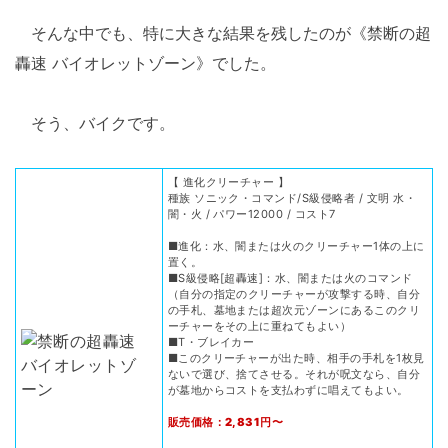
そんな中でも、特に大きな結果を残したのが《禁断の超
轟速 バイオレットゾーン》でした。
そう、バイクです。
【 進化クリーチャー 】
種族 ソニック・コマンド/S級侵略者 / 文明 水・
闇・火 / パワー12000 / コスト7
■進化：水、闇または火のクリーチャー1体の上に
置く。
■S級侵略[超轟速]：水、闇または火のコマンド
（自分の指定のクリーチャーが攻撃する時、自分
の手札、墓地または超次元ゾーンにあるこのクリ
ーチャーをその上に重ねてもよい）
■T・ブレイカー
■このクリーチャーが出た時、相手の手札を1枚見
ないで選び、捨てさせる。それが呪文なら、自分
が墓地からコストを支払わずに唱えてもよい。
販売価格：2,831円〜