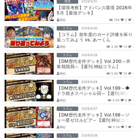
環境
2026/5/31
【環境考察】アドバンス環境 2026年
5月【最強デッキ】
神結
736
2
-
コラム
2026/5/30
【コラム】前年度のカード評価を振り
返ってみよう vs. あーくん
神結
3.4K
14
-
コラム
2026/5/29
【DM歴代名作デッキ】Vol.200～赤
単我我我～【週刊:神結コラム】
神結
5.6K
19
-
コラム
2026/5/28
【DM歴代名作デッキ】Vol.199～◆
ドラ焼きスペシャル回～【週刊:神結
コラム】
神結
4.9K
6
-
コラム
2026/5/27
【DM歴代名作デッキ】Vol.198～ジ
ョー星ゼロルピア～【週刊:神結コラ
ム】
神結
3.3K
7
-
コラム
2026/5/26