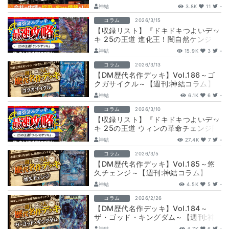
神結
3.8K
11
-
コラム
2026/3/15
【収録リスト】『ドキドキつよいデッ
キ 25の王道 進化王！闇自然ケンジ・
キングダムデッキ』最速攻略！
神結
15.9K
3
-
【DM26…
コラム
2026/3/13
【DM歴代名作デッキ】Vol.186～ゴ
クガサイクル～【週刊:神結コラム】
神結
6.1K
6
-
コラム
2026/3/10
【収録リスト】『ドキドキつよいデッ
キ 25の王道 ウィンの革命チェンジ闇
自然アビスデッキ』最速攻略！
神結
27.4K
7
-
【DM26…
コラム
2026/3/5
【DM歴代名作デッキ】Vol.185～悠
久チェンジ～【週刊:神結コラム】
神結
4.5K
5
-
コラム
2026/2/26
【DM歴代名作デッキ】Vol.184～
ザ・ゴッド・キングダム～【週刊:神
結コラム】
神結
4.7K
6
-