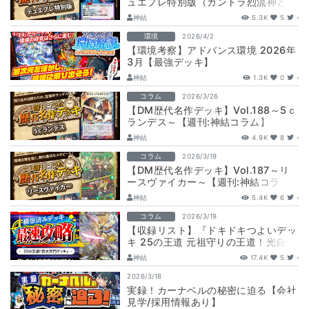
ュエプレ特別版（ガントラ烈流神と
か）～【週刊:神結コラム】
神結
5.3K
5
-
環境
2026/4/2
【環境考察】アドバンス環境 2026年
3月【最強デッキ】
神結
1.3K
0
-
コラム
2026/3/26
【DM歴代名作デッキ】Vol.188～5ｃ
ランデス～【週刊:神結コラム】
神結
4.9K
8
-
コラム
2026/3/19
【DM歴代名作デッキ】Vol.187～リ
ースヴァイカー～【週刊:神結コラ
ム】
神結
5.4K
6
-
コラム
2026/3/19
【収録リスト】『ドキドキつよいデッ
キ 25の王道 元祖守りの王道！光自然
巨大ゲートデッキ』最速攻略！
神結
17.4K
5
-
【DM26…
2026/3/18
実録！カーナベルの秘密に迫る【会社
見学/採用情報あり】