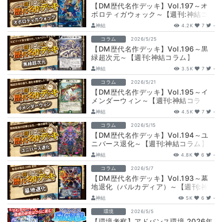
【DM歴代名作デッキ】Vol.197～オ
ボロティガウォック～【週刊:神結コ
ラム】
神結
4.2K
7
-
コラム
2026/5/25
【DM歴代名作デッキ】Vol.196～黒
緑超次元～【週刊:神結コラム】
神結
3.5K
7
-
コラム
2026/5/21
【DM歴代名作デッキ】Vol.195～イ
メンダーウィン～【週刊:神結コラ
ム】
神結
4.5K
7
-
コラム
2026/5/15
【DM歴代名作デッキ】Vol.194～ユ
ニバース退化～【週刊:神結コラム】
神結
4.8K
6
-
コラム
2026/5/7
【DM歴代名作デッキ】Vol.193～墓
地退化（バルカディア）～【週刊:神
結コラム】
神結
5K
6
-
環境
2026/5/5
【環境考察】アドバンス環境 2026年