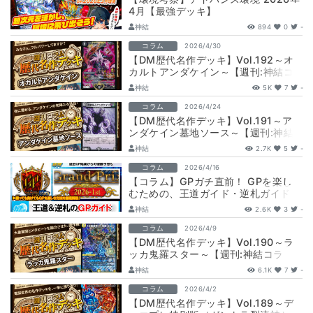
4月【最強デッキ】
神結
894
0
-
コラム
2026/4/30
【DM歴代名作デッキ】Vol.192～オ
カルトアンダケイン～【週刊:神結コ
ラム】
神結
5K
7
-
コラム
2026/4/24
【DM歴代名作デッキ】Vol.191～ア
ンダケイン墓地ソース～【週刊:神結
コラム】
神結
2.7K
5
-
コラム
2026/4/16
【コラム】GPガチ直前！ GPを楽し
むための、王道ガイド・逆札ガイド！
神結
2.6K
3
-
コラム
2026/4/9
【DM歴代名作デッキ】Vol.190～ラ
ッカ鬼羅スター～【週刊:神結コラ
ム】
神結
6.1K
7
-
コラム
2026/4/2
【DM歴代名作デッキ】Vol.189～デ