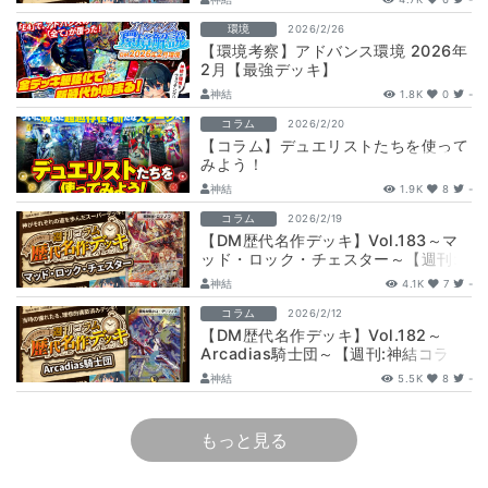
環境
2026/2/26
【環境考察】アドバンス環境 2026年
2月【最強デッキ】
神結
1.8K
0
-
コラム
2026/2/20
【コラム】デュエリストたちを使って
みよう！
神結
1.9K
8
-
コラム
2026/2/19
【DM歴代名作デッキ】Vol.183～マ
ッド・ロック・チェスター～【週刊:
神結コラム】
神結
4.1K
7
-
コラム
2026/2/12
【DM歴代名作デッキ】Vol.182～
Arcadias騎士団～【週刊:神結コラ
ム】
神結
5.5K
8
-
もっと見る