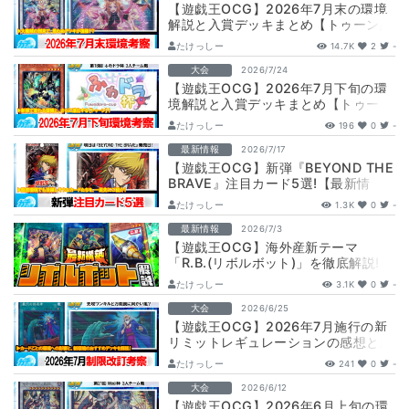
【遊戯王OCG】2026年7月末の環境
解説と入賞デッキまとめ【トゥーン/
エルフェンノーツ/巳剣/キラーチュー
たけっしー
14.7K
2
-
ン…
大会
2026/7/24
【遊戯王OCG】2026年7月下旬の環
境解説と入賞デッキまとめ【トゥー
ン/エルフェンノーツ/獄神/キラーチュ
たけっしー
196
0
-
ー…
最新情報
2026/7/17
【遊戯王OCG】新弾『BEYOND THE
BRAVE』注目カード5選!【最新情
報】
たけっしー
1.3K
0
-
最新情報
2026/7/3
【遊戯王OCG】海外産新テーマ
「R.B.(リボルボット)」を徹底解説!
【最新情報】
たけっしー
3.1K
0
-
大会
2026/6/25
【遊戯王OCG】2026年7月施行の新
リミットレギュレーションの感想と新
環境の考察【環境考察】
たけっしー
241
0
-
大会
2026/6/12
【遊戯王OCG】2026年6月上旬の環