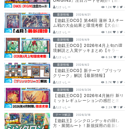
ORIGINS』注目カードを紹介!【最新
情報】
たけっしー
1.2K
0
-
最新情報
2026/4/21
【遊戯王OCG】第44回 蓮杯 3人チー
ム戦の大会結果と環境考察【大会結
果】
たけっしー
1.8K
0
-
最新情報
2026/4/9
【遊戯王OCG】2026年4月上旬の環
境解説と入賞デッキまとめ【キラーチ
ューン/巳剣/M∀LICE/ドラゴンテ…
たけっしー
6.5K
1
-
最新情報
2026/4/2
【遊戯王OCG】新テーマ「ブリッツ
クリーク」解説【最新情報】
たけっしー
3.7K
0
-
最新情報
2026/3/26
【遊戯王OCG】2026年4月施行 新リ
ミットレギュレーションの感想と来期
のオススメデッキ紹介【環境考察】
たけっしー
2.2K
1
-
テーマ解説
2026/3/18
【遊戯王】シンクロンデッキの回し
方・展開ルート！新規採用の最新レシ