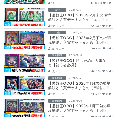
ピを解説【リミットオーバーコレクシ
たけっしー
14.8K
1
-
ョン/最新…
大会
2026/3/5
【遊戯王OCG】2026年2月末の環境
解説と入賞デッキまとめ【エルフェン
ノーツ/巳剣/ドラゴンテイル/VSK9…
たけっしー
5.5K
0
-
大会
2026/2/27
【遊戯王OCG】2026年2月下旬の環
境解説と入賞デッキまとめ【巳剣/エ
ルフェンノーツ/絢嵐/キラーチューン/
たけっしー
8.6K
1
-
…
最新情報
2026/2/16
【遊戯王OCG】勝つために大事なこ
と【初心者必見】
たけっしー
2.6K
3
-
最新情報
2026/2/5
【遊戯王OCG】2026年1月末の環境
解説と入賞デッキまとめ【巳剣/キラ
ーチューン/エルフェンノーツ/道化の
たけっしー
5.5K
0
-
一…
最新情報
2026/1/30
【遊戯王OCG】2026年1月下旬の環
境解説と入賞デッキまとめ【巳剣/エ
ルフェンノーツ/ドラゴンテイル/絢嵐/
たけっしー
6.5K
0
-