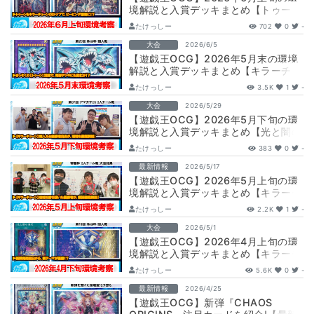
境解説と入賞デッキまとめ【トゥー
ン/キラーチューン/エルフェンノーツ/
たけっしー
702
0
-
光…
大会
2026/6/5
【遊戯王OCG】2026年5月末の環境
解説と入賞デッキまとめ【キラーチュ
ーン/エルフェンノーツ/トゥーン/閃
たけっしー
3.5K
1
-
刀…
大会
2026/5/29
【遊戯王OCG】2026年5月下旬の環
境解説と入賞デッキまとめ【光と闇の
儀式/キラーチューン/エルフェンノー
たけっしー
383
0
-
ツ…
最新情報
2026/5/17
【遊戯王OCG】2026年5月上旬の環
境解説と入賞デッキまとめ【キラーチ
ューン/光と闇の儀式/巳剣ライゼオル/
たけっしー
2.2K
1
-
…
大会
2026/5/1
【遊戯王OCG】2026年4月上旬の環
境解説と入賞デッキまとめ【キラーチ
ューン/エルフェンノーツ/ブリッツク
たけっしー
5.6K
0
-
リ…
最新情報
2026/4/25
【遊戯王OCG】新弾『CHAOS