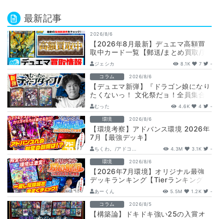
最新記事
2026/8/6
【2026年8月最新】デュエマ高額買
取中カード一覧【郵送/まとめ買取/買
取表/相場/金トレジャー】
ジェシカ
8.1K
7
-
コラム
2026/8/6
【デュエマ新弾】『ドラゴン娘になり
たくないっ！ 文化祭だョ！全員集合!!
ドラ娘100％パック』注目カードまと
むった
4.6K
4
-
め…
環境
2026/8/6
【環境考察】アドバンス環境 2026年
7月【最強デッキ】
ちくわ。/アドコ...
4.3M
3.1K
-
環境
2026/8/6
【2026年7月環境】オリジナル最強
デッキランキング【Tierランキング】
あーくん
5.5M
1.2K
-
コラム
2026/8/5
【構築論】ドキドキ強い25の入賞オ