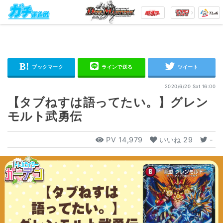
2020/6/20 Sat 16:00
【タブねすは語ってたい。】グレン
モルト武勇伝
PV
14,979
いいね
29
-