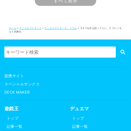
すべて表示
ホーム
»
デュエルマスターズ
»
デュエルマスターズ - コラム
»
【タブねすは語ってたい。】グレンモ
ルト武勇伝
提携サイト
スペシャルサンクス
DECK MAKER
遊戯王
デュエマ
トップ
トップ
記事一覧
記事一覧