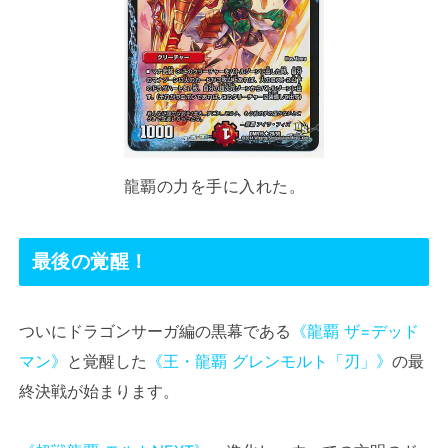
龍覇の力を手に入れた。
最後の覚醒！
ついにドラゴンサーガ編の黒幕である
《龍覇 ザ=デッド
マン》
と覚醒した
《王・龍覇 グレンモルト「刃」》
の最
終決戦が始まります。