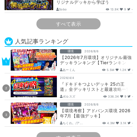
リジナルデッキから学ぼう
【DuelMastersMemory5日目】
Sobo
13.9K
9
-
すべて表示
人気記事ランキング
環境
2026/8/6
【2026年7月環境】オリジナル最強
デッキランキング【Tierランキン
グ】
あーくん
5.5M
1.2K
-
2026/4/4
『ドキドキつよいデッキ 25の王
道』全デッキリストと最速攻略一覧
【DM26-SD1】
ボルスズ
336.3K
9
-
環境
2026/8/6
【環境考察】アドバンス環境 2026
年7月【最強デッキ】
ちくわ。/ア...
4.3M
3.1K
-