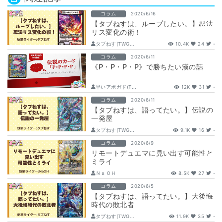
コラム
2020/6/16
【タブねすは、ループしたい。】忍法
リス変化の術！
タブねす(TWG...
10.4K
24
-
コラム
2020/6/11
《P・P・P・P》で勝ちたい漢の話
早いアボガド(T...
12K
31
-
コラム
2020/6/11
【タブねすは、語ってたい。】伝説の
一発屋
タブねす(TWG...
9.1K
16
-
コラム
2020/6/9
リモートデュエマに見い出す可能性と
ミライ
ＮａＯＨ
8.5K
27
-
コラム
2020/6/5
【タブねすは、語ってたい。】大後悔
時代の敗北者
タブねす(TWG...
11.9K
35
-