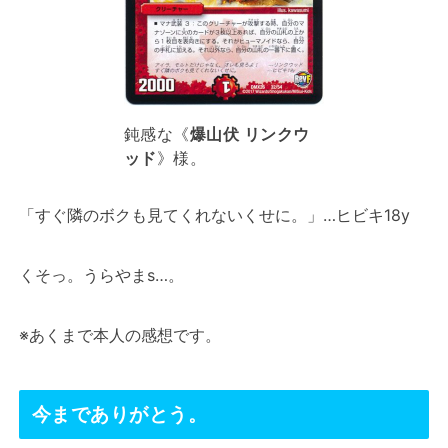
鈍感な《
爆山伏 リンクウ
ッド
》様。
「すぐ隣のボクも見てくれないくせに。」…ヒビキ18y
くそっ。うらやまs…。
※あくまで本人の感想です。
今までありがとう。