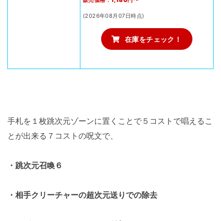
販売価格：1,180円〜
(2026年08月07日時点)
在庫をチェック！
手札を１枚跳次元ゾーンに置くことで５コストで唱えるこ
とが出来る７コストの呪文で、
・跳次元召喚６
・相手クリーチャーの超次元送りでの除去