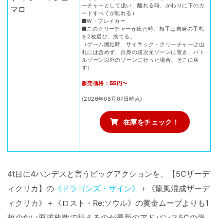
ーチャーとして扱い、離れる時、かわりに下のカ
ードすべてが離れる）
■W・ブレイカー
■このクリーチャーが出た時、相手は自身の手札
を2枚選び、捨てる。
（ゲーム開始時、サイキック・クリーチャーは山
札には含めず、自身の超次元ゾーンに置き、バト
ルゾーン以外のゾーンに行った場合、そこに戻
す）
販売価格：55円〜
(2026年08月07日時点)
在庫をチェック！
4t目に4ハンデスと言うビッグアクションを、【5Cザーデ
ィクリカ】の
《ドラゴンズ・サイン》
＋《龍風混成ザーデ
ィクリカ》＋《ロスト・Re:ソウル》の黄金ムーブよりも1
枚少ない要求枚数で行えるのが最新のアドバンス5Cの強