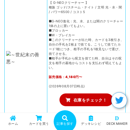
【 G-NEOクリーチャー 】
種族 ゴッド/スチーム・ナイト / 文明 光・水・闇
/ パワー6500 / コスト5
■G-NEO進化：光、水、または闇のクリーチャー
1体の上に置いてもよい。
■ブロッカー
■W・ブレイカー
■このクリーチャーが出た時、カードを3枚引き、
自分の手札を2枚まで捨てる。こうして捨てたカ
ード1枚につき、相手の手札を1枚見ないで選び、
捨てさせる。
■相手が手札から呪文を捨てた時、自分はその呪
文を相手の墓地からコストを支払わず唱えてもよ
い。
販売価格：4,180円〜
(2026年08月07日時点)
在庫をチェック！
D
ホーム
カードを買う
記事を探す
デッキレシピ
DECK MAKER