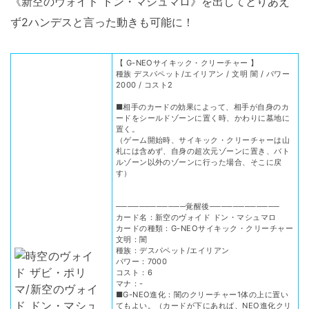
《新空のヴォイド ドン・マシュマロ》を出してとりあえ
ず2ハンデスと言った動きも可能に！
【 G-NEOサイキック・クリーチャー 】
種族 デスパペット/エイリアン / 文明 闇 / パワー
2000 / コスト2
■相手のカードの効果によって、相手が自身のカ
ードをシールドゾーンに置く時、かわりに墓地に
置く。
（ゲーム開始時、サイキック・クリーチャーは山
札には含めず、自身の超次元ゾーンに置き、バト
ルゾーン以外のゾーンに行った場合、そこに戻
す）
────────────覚醒後────────────
カード名：新空のヴォイド ドン・マシュマロ
カードの種類：G-NEOサイキック・クリーチャー
文明：闇
種族：デスパペット/エイリアン
パワー：7000
コスト：6
マナ：-
■G-NEO進化：闇のクリーチャー1体の上に置い
てもよい。（カードが下にあれば、NEO進化クリ