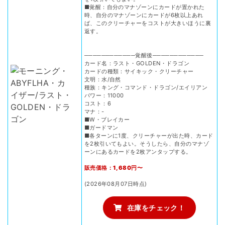
■覚醒：自分のマナゾーンにカードが置かれた
時、自分のマナゾーンにカードが6枚以上あれ
ば、このクリーチャーをコストが大きいほうに裏
返す。
────────────覚醒後────────────
カード名：ラスト・GOLDEN・ドラゴン
カードの種類：サイキック・クリーチャー
文明：水/自然
種族：キング・コマンド・ドラゴン/エイリアン
パワー：11000
コスト：6
マナ：-
■W・ブレイカー
■ガードマン
■各ターンに1度、クリーチャーが出た時、カード
を2枚引いてもよい。そうしたら、自分のマナゾ
ーンにあるカードを2枚アンタップする。
販売価格：1,680円〜
(2026年08月07日時点)
在庫をチェック！