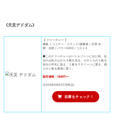
《天災デドダム》
【 クリーチャー 】
種族 トリニティ・コマンド/侵略者 / 文明 水・
闇・自然 / パワー3000 / コスト3
■このクリーチャーがバトルゾーンに出た時、自
分の山札の上から３枚を見る。そのうちの１枚を
自分の手札に加え、１枚をマナゾーンに置き、残
りの１枚を墓地に置く。
販売価格：120円〜
(2026年08月07日時点)
在庫をチェック！