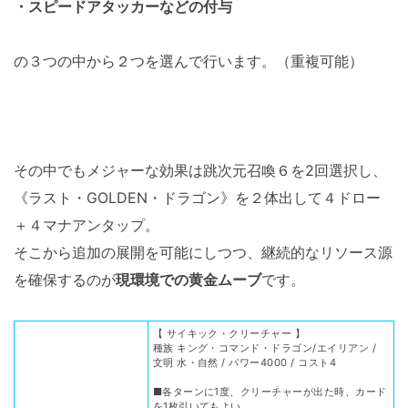
・スピードアタッカーなどの付与
の３つの中から２つを選んで行います。（重複可能）
その中でもメジャーな効果は跳次元召喚６を2回選択し、
《ラスト・GOLDEN・ドラゴン》を２体出して４ドロー
＋４マナアンタップ。
そこから追加の展開を可能にしつつ、継続的なリソース源
を確保するのが
現環境での黄金ムーブ
です。
【 サイキック・クリーチャー 】
種族 キング・コマンド・ドラゴン/エイリアン /
文明 水・自然 / パワー4000 / コスト4
■各ターンに1度、クリーチャーが出た時、カード
を1枚引いてもよい。