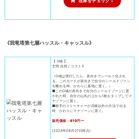
在庫をチェック！
《我竜塔第七層ハッスル・キャッスル》
【 G城 】
文明 自然 / コスト3
（G城は実行したら、表向きでシールド化され
る。このカードが表向きで自分のシールドゾーン
を離れる時、かわりに墓地に置く。）
■このG城が表向きで自分のシールドゾーンに置
かれた時、自分の山札の上から1枚をタップしてマ
ナゾーンに置く。
■相手のクリーチャーが召喚以外の方法で出る
時、かわりにマナゾーンに置く。
販売価格：410円〜
(2026年08月07日時点)