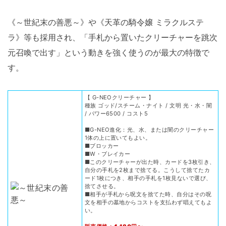
《～世紀末の善悪～》や《天革の騎令嬢 ミラクルステ
ラ》等も採用され、「手札から置いたクリーチャーを跳次
元召喚で出す」という動きを強く使うのが最大の特徴で
す。
【 G-NEOクリーチャー 】
種族 ゴッド/スチーム・ナイト / 文明 光・水・闇
/ パワー6500 / コスト5
■G-NEO進化：光、水、または闇のクリーチャー
1体の上に置いてもよい。
■ブロッカー
■W・ブレイカー
■このクリーチャーが出た時、カードを3枚引き、
自分の手札を2枚まで捨てる。こうして捨てたカ
ード1枚につき、相手の手札を1枚見ないで選び、
捨てさせる。
■相手が手札から呪文を捨てた時、自分はその呪
文を相手の墓地からコストを支払わず唱えてもよ
い。