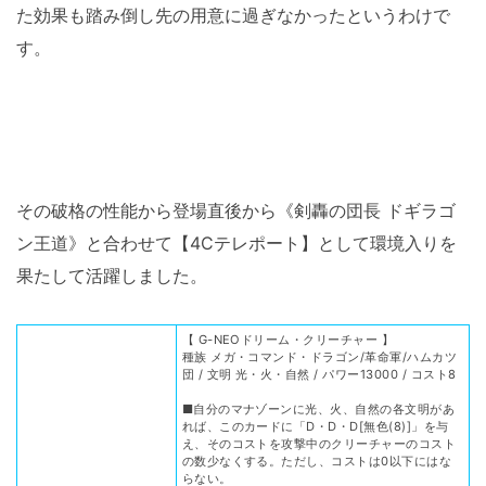
た効果も踏み倒し先の用意に過ぎなかったというわけで
す。
その破格の性能から登場直後から《剣轟の団長 ドギラゴ
ン王道》と合わせて【4Cテレポート】として環境入りを
果たして活躍しました。
【 G-NEOドリーム・クリーチャー 】
種族 メガ・コマンド・ドラゴン/革命軍/ハムカツ
団 / 文明 光・火・自然 / パワー13000 / コスト8
■自分のマナゾーンに光、火、自然の各文明があ
れば、このカードに「D・D・D[無色(8)]」を与
え、そのコストを攻撃中のクリーチャーのコスト
の数少なくする。ただし、コストは0以下にはな
らない。