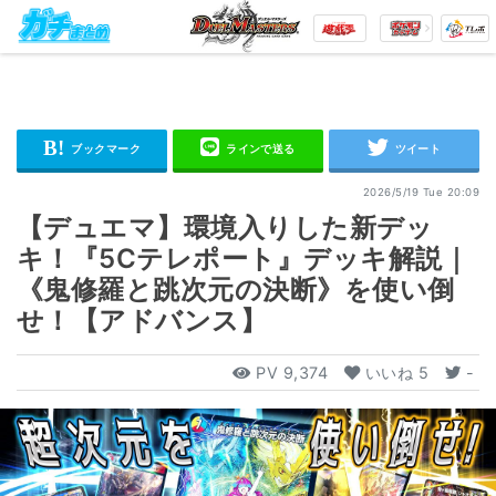
2026/5/19 Tue 20:09
【デュエマ】環境入りした新デッ
キ！『5Cテレポート』デッキ解説｜
《鬼修羅と跳次元の決断》を使い倒
せ！【アドバンス】
PV
9,374
いいね
5
-