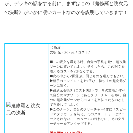
が、デッキの話をする前に、まずはこの《鬼修羅と跳次元
の決断》がいかに凄いカードなのかを説明していきます！
【 呪文 】
文明 光・水・火 / コスト7
■この呪文を唱える時、自分の手札を1枚、超次元
ソーンに置いてもよい。そうしたら、この呪文を
唱えるコストを2少なくする。
■次の中から2回選ぶ。同じものを選んでもよい。
▶相手のエレメントを1つ選び、持ち主の超次元ゾ
ーンに置く。
▶跳次元召喚6（コスト6以下で、その文明がすべ
で自分のマナゾーンにあるクリーチャーを1体、自
分の超次元ゾーンからコストを支払ったものとし
て召喚してもよい）
▶このターン、自分のクリーチャー1体に「スピー
ドアタッカー」を与え、そのクリーチャーはブロ
ックされない。このターンの終わりに、そのクリ
ーチャーをアンタップする。