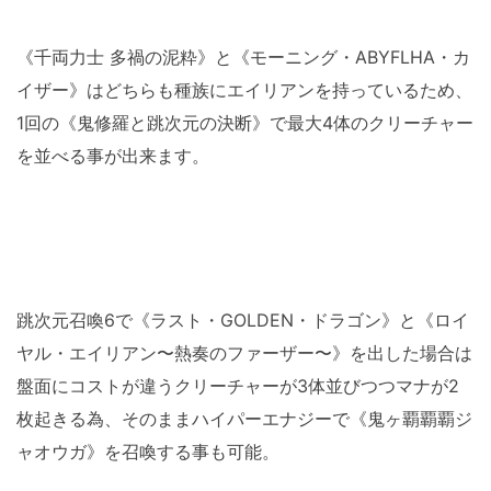
《千両力士 多禍の泥粋》と《モーニング・ABYFLHA・カ
イザー》はどちらも種族にエイリアンを持っているため、
1回の《鬼修羅と跳次元の決断》で最大4体のクリーチャー
を並べる事が出来ます。
跳次元召喚6で《ラスト・GOLDEN・ドラゴン》と《ロイ
ヤル・エイリアン〜熱奏のファーザー〜》を出した場合は
盤面にコストが違うクリーチャーが3体並びつつマナが2
枚起きる為、そのままハイパーエナジーで《鬼ヶ覇覇覇ジ
ャオウガ》を召喚する事も可能。