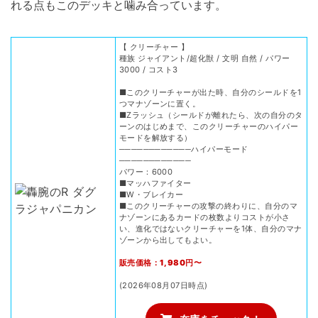
れる点もこのデッキと噛み合っています。
【 クリーチャー 】
種族 ジャイアント/超化獣 / 文明 自然 / パワー
3000 / コスト3
■このクリーチャーが出た時、自分のシールドを1
つマナゾーンに置く。
■Zラッシュ（シールドが離れたら、次の自分のタ
ーンのはじめまで、このクリーチャーのハイパー
モードを解放する）
────────────ハイパーモード
────────────
パワー：6000
■マッハファイター
■W・ブレイカー
■このクリーチャーの攻撃の終わりに、自分のマ
ナゾーンにあるカードの枚数よりコストが小さ
い、進化ではないクリーチャーを1体、自分のマナ
ゾーンから出してもよい。
販売価格：1,980円〜
(2026年08月07日時点)