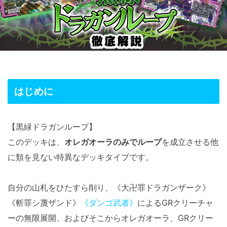
はじめに
【黒緑ドラガンループ】
このデッキは、
オレガオーラのみでループ
を成立させる他
に類を見ない特異なデッキタイプです。
自分の山札をひたすら削り、《大卍罪ドラガンザーク》
《斬罪シ蔑ザンド》
《ダンゴ武者》
によるGRクリーチャ
ーの無限展開、およびそこからオレガオーラ、GRクリー