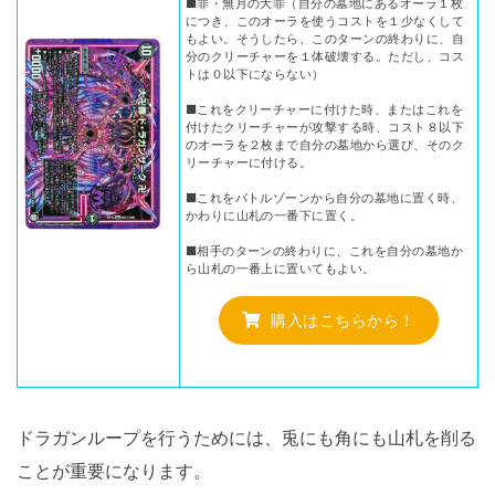
■罪・無月の大罪（自分の墓地にあるオーラ１枚
につき、このオーラを使うコストを１少なくして
もよい。そうしたら、このターンの終わりに、自
分のクリーチャーを１体破壊する。ただし、コス
トは０以下にならない）
■これをクリーチャーに付けた時、またはこれを
付けたクリーチャーが攻撃する時、コスト８以下
のオーラを２枚まで自分の墓地から選び、そのク
リーチャーに付ける。
■これをバトルゾーンから自分の墓地に置く時、
かわりに山札の一番下に置く。
■相手のターンの終わりに、これを自分の墓地か
ら山札の一番上に置いてもよい。
購入はこちらから！
ドラガンループを行うためには、兎にも角にも山札を削る
ことが重要になります。