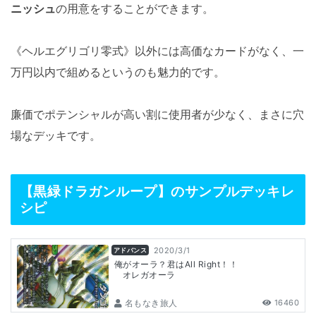
ニッシュ
の用意をすることができます。
《ヘルエグリゴリ零式》以外には高価なカードがなく、一
万円以内で組めるというのも魅力的です。
廉価でポテンシャルが高い割に使用者が少なく、まさに穴
場なデッキです。
【黒緑ドラガンループ】のサンプルデッキレ
シピ
2020/3/1
アドバンス
俺がオーラ？君はAll Right！！
オレガオーラ
名もなき旅人
16460