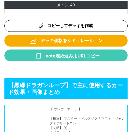
メイン
40
コピーしてデッキを作成
デッキ価格をシミュレーション
note埋め込み用URLコピー
【黒緑ドラガンループ】で主に使用するカー
ド効果・画像まとめ
【 オレガ・オーラ 】
【種族】 マスター・ドルスザク / マフィ・ギャン
グ / デリートロン
【文明】 闇