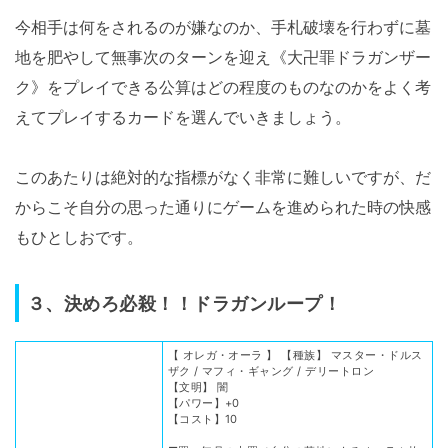
今相手は何をされるのが嫌なのか、手札破壊を行わずに墓
地を肥やして無事次のターンを迎え《大卍罪ドラガンザー
ク》をプレイできる公算はどの程度のものなのかをよく考
えてプレイするカードを選んでいきましょう。
このあたりは絶対的な指標がなく非常に難しいですが、だ
からこそ自分の思った通りにゲームを進められた時の快感
もひとしおです。
３、決めろ必殺！！ドラガンループ！
【 オレガ・オーラ 】 【種族】 マスター・ドルス
ザク / マフィ・ギャング / デリートロン
【文明】 闇
【パワー】+0
【コスト】10