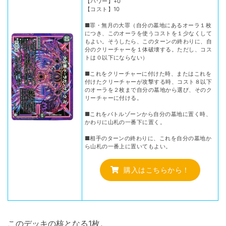
【パワー】+0
【コスト】10
■罪・無月の大罪（自分の墓地にあるオーラ１枚
につき、このオーラを使うコストを１少なくして
もよい。そうしたら、このターンの終わりに、自
分のクリーチャーを１体破壊する。ただし、コス
トは０以下にならない）
■これをクリーチャーに付けた時、またはこれを
付けたクリーチャーが攻撃する時、コスト８以下
のオーラを２枚まで自分の墓地から選び、そのク
リーチャーに付ける。
■これをバトルゾーンから自分の墓地に置く時、
かわりに山札の一番下に置く。
■相手のターンの終わりに、これを自分の墓地か
ら山札の一番上に置いてもよい。
購入はこちらから！
このデッキの核となる1枚。