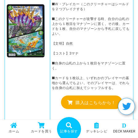
■W・ブレイカー（このクリーチャーはシールド
を２つブレイクする）
■このクリーチャーが攻撃する時、自分の山札の
上から１枚目をマナゾーンに置く。その後、カー
ドを１枚、自分のマナゾーンから手札に戻しても
よい。
【文明】自然
【コスト】3マナ
■自身の山札の上から１枚目をマナゾーンに置
く。
■カードを１枚以上、いずれかのプレイヤーの墓
地から選んでもよい。そのプレイヤーは、それら
を自身の山札に加えてシャッフルする。
購入はこちらから！
D
ホーム
カードを買う
記事を探す
デッキレシピ
DECK MAKER
前述したとおり、【黒緑ドラガンループ】は墓地リセット