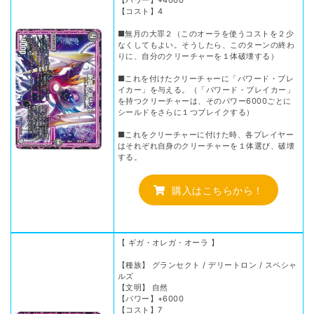
【コスト】4
■無月の大罪２（このオーラを使うコストを２少
なくしてもよい。そうしたら、このターンの終わ
りに、自分のクリーチャーを１体破壊する）
■これを付けたクリーチャーに「パワード・ブレ
イカー」を与える。（「パワード・ブレイカー」
を持つクリーチャーは、そのパワー6000ごとに
シールドをさらに１つブレイクする）
■これをクリーチャーに付けた時、各プレイヤー
はそれぞれ自身のクリーチャーを１体選び、破壊
する。
購入はこちらから！
【 ギガ・オレガ・オーラ 】
【種族】 グランセクト / デリートロン / スペシャ
ルズ
【文明】 自然
【パワー】+6000
【コスト】7