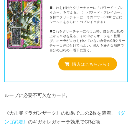
■これを付けたクリーチャーに「パワード・ブレ
イカー」を与える。（「パワード・ブレイカー」
を持つクリーチャーは、そのパワー6000ごとに
シールドをさらに１つブレイクする）
■これをクリーチャーに付けた時、自分の山札の
上から２枚を見る。その中からオーラを１枚選
び、オーラが１枚も付いていない自分のGRクリー
チャー１体に付けてもよい。残りを好きな順序で
自分の山札の一番下に置く。
購入はこちらから！
ループに必要不可欠なカード。
《大卍罪ドラガンザーク》の効果でこの2枚を装着、
《ダ
ンゴ武者》
のギガオレガオーラ効果でGR召喚。