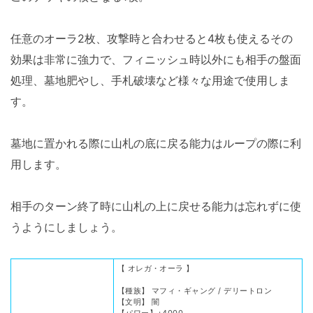
任意のオーラ2枚、攻撃時と合わせると4枚も使えるその
効果は非常に強力で、フィニッシュ時以外にも相手の盤面
処理、墓地肥やし、手札破壊など様々な用途で使用しま
す。
墓地に置かれる際に山札の底に戻る能力はループの際に利
用します。
相手のターン終了時に山札の上に戻せる能力は忘れずに使
うようにしましょう。
【 オレガ・オーラ 】
【種族】 マフィ・ギャング / デリートロン
【文明】 闇
【パワー】+4000