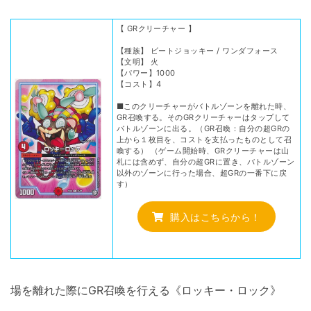
【 GRクリーチャー 】
【種族】 ビートジョッキー / ワンダフォース
【文明】 火
【パワー】1000
【コスト】4
■このクリーチャーがバトルゾーンを離れた時、
GR召喚する。そのGRクリーチャーはタップして
バトルゾーンに出る。（GR召喚：自分の超GRの
上から１枚目を、コストを支払ったものとして召
喚する） （ゲーム開始時、GRクリーチャーは山
札には含めず、自分の超GRに置き、バトルゾーン
以外のゾーンに行った場合、超GRの一番下に戻
す）
購入はこちらから！
場を離れた際にGR召喚を行える《ロッキー・ロック》