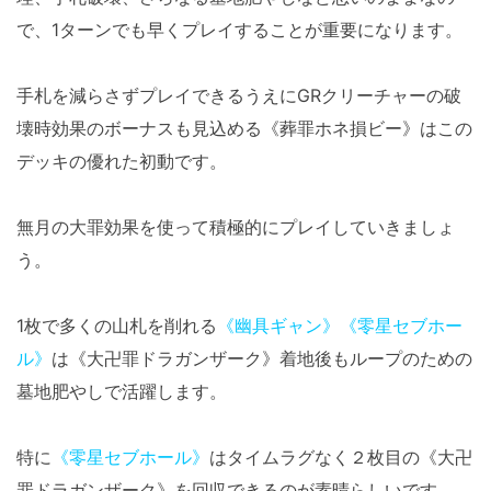
で、1ターンでも早くプレイすることが重要になります。
手札を減らさずプレイできるうえにGRクリーチャーの破
壊時効果のボーナスも見込める《葬罪ホネ損ビー》はこの
デッキの優れた初動です。
無月の大罪効果を使って積極的にプレイしていきましょ
う。
1枚で多くの山札を削れる
《幽具ギャン》
《零星セブホー
ル》
は《大卍罪ドラガンザーク》着地後もループのための
墓地肥やしで活躍します。
特に
《零星セブホール》
はタイムラグなく２枚目の《大卍
罪ドラガンザーク》を回収できるのが素晴らしいです。