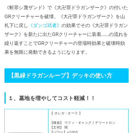
《斬罪シ蔑ザンド》で《大卍罪ドラガンザーク》の付いた
GRクリーチャーを破壊、《大卍罪ドラガンザーク》を山
札下に戻し
《ダンゴ武者》
の効果でその《大卍罪ドラガン
ザーク》を新たに出たGRクリーチャーに装着……の流れを
繰り返すことでGRクリーチャーの登場時効果と破壊時効
果を無限に発動できるようになります。
【黒緑ドラガンループ】デッキの使い方
１、墓地を増やしてコスト軽減！！
【 オレガ・オーラ 】
【種族】 マフィ・ギャング / デリートロン
【文明】 闇
【パワー】+2000