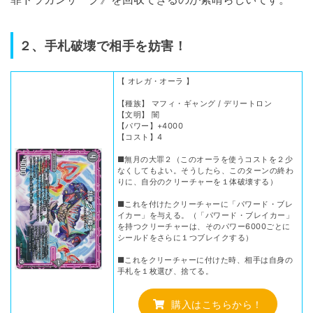
２、手札破壊で相手を妨害！
【 オレガ・オーラ 】
【種族】 マフィ・ギャング / デリートロン
【文明】 闇
【パワー】+4000
【コスト】4
■無月の大罪２（このオーラを使うコストを２少
なくしてもよい。そうしたら、このターンの終わ
りに、自分のクリーチャーを１体破壊する）
■これを付けたクリーチャーに「パワード・ブレ
イカー」を与える。（「パワード・ブレイカー」
を持つクリーチャーは、そのパワー6000ごとに
シールドをさらに１つブレイクする）
■これをクリーチャーに付けた時、相手は自身の
手札を１枚選び、捨てる。
購入はこちらから！