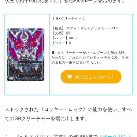
状態で相手の山札を０にするためのループを始めます。
【 GRクリーチャー 】
【種族】 マフィ・ギャング / デリートロン
【文明】 闇
【パワー】4000
【コスト】4
■このクリーチャーがバトルゾーンを離れる時、
かわりに、これに付いているオーラを２枚、自分
の山札の一番下に置いてもよい。
購入はこちらから！
ストックされた《ロッキー・ロック》の能力を使い、すべ
てのGRクリーチャーを場に出します。
１、《ヘルエグリゴリ零式》の破壊効果で
《ザーク卍ウィ