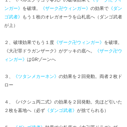
ンガー》
を破壊。
《ザーク卍ウィンガー》
の効果で
《ダン
ゴ武者》
もう１枚のオレガオーラを山札底へ（ダンゴ武者
が上）
２、破壊効果でもう１度
《ザーク卍ウィンガー》
を破壊。
《大卍罪ドラガンザーク》がデッキの底へ。
《ザーク卍ウ
ィンガー》
はGRゾーンへ
３、
《ツタンメカーネン》
の効果を２回発動。両者２枚ド
ロー
４、《バクシュ丙二式》の効果を２回発動。先ほど引いた
２枚を墓地へ（必ず
《ダンゴ武者》
が捨てられる）