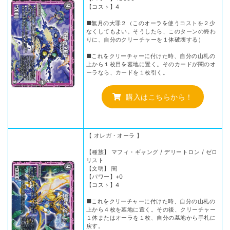
【コスト】4
■無月の大罪２（このオーラを使うコストを２少
なくしてもよい。そうしたら、このターンの終わ
りに、自分のクリーチャーを１体破壊する）
■これをクリーチャーに付けた時、自分の山札の
上から１枚目を墓地に置く。そのカードが闇のオ
ーラなら、カードを１枚引く。
購入はこちらから！
【 オレガ・オーラ 】
【種族】 マフィ・ギャング / デリートロン / ゼロ
リスト
【文明】 闇
【パワー】+0
【コスト】4
■これをクリーチャーに付けた時、自分の山札の
上から４枚を墓地に置く。その後、クリーチャー
１体またはオーラを１枚、自分の墓地から手札に
戻す。