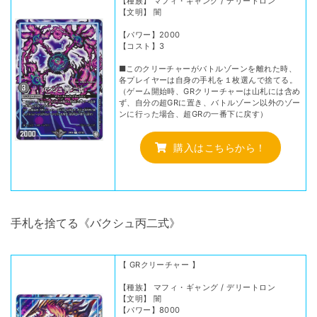
【種族】 マフィ・ギャング / デリートロン
【文明】 闇
【パワー】2000
【コスト】3
■このクリーチャーがバトルゾーンを離れた時、
各プレイヤーは自身の手札を１枚選んで捨てる。
（ゲーム開始時、GRクリーチャーは山札には含め
ず、自分の超GRに置き、バトルゾーン以外のゾー
ンに行った場合、超GRの一番下に戻す）
購入はこちらから！
手札を捨てる《バクシュ丙二式》
【 GRクリーチャー 】
【種族】 マフィ・ギャング / デリートロン
【文明】 闇
【パワー】8000