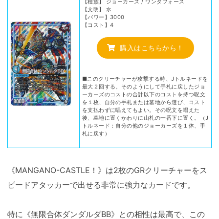
【種族】 ジョーカーズ / ワンダフォース
【文明】 水
【パワー】3000
【コスト】4
購入はこちらから！
■このクリーチャーが攻撃する時、Jトルネードを
最大２回する。そのようにして手札に戻したジョ
ーカーズのコストの合計以下のコストを持つ呪文
を１枚、自分の手札または墓地から選び、コスト
を支払わずに唱えてもよい。その呪文を唱えた
後、墓地に置くかわりに山札の一番下に置く。（J
トルネード：自分の他のジョーカーズを１体、手
札に戻す）
《MANGANO-CASTLE！》は2枚のGRクリーチャーをス
ピードアタッカーで出せる非常に強力なカードです。
特に《無限合体ダンダルダBB》との相性は最高で、この