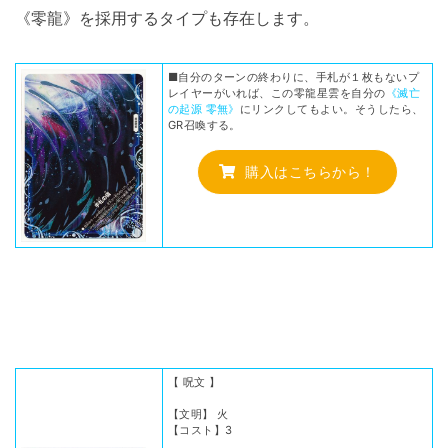
《零龍》を採用するタイプも存在します。
■自分のターンの終わりに、手札が１枚もないプ
レイヤーがいれば、この零龍星雲を自分の
《滅亡
の起源 零無》
にリンクしてもよい。そうしたら、
GR召喚する。
購入はこちらから！
【 呪文 】
【文明】 火
【コスト】3