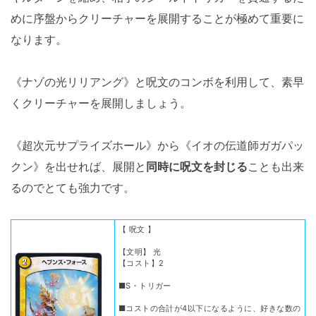
めに序盤からクリーチャーを展開することが極めて重要に
なります。
《ナゾの光リリアング》と呪文のコンボを利用して、素早
くクリーチャーを展開しましょう。
《超次元サプライズホール》から《イオの伝道師ガガパッ
クン》を出せれば、展開と
同時に呪文を封じる
ことも出来
るのでとても強力です。
【 呪文 】
【文明】 光
【コスト】2
■S・トリガー
■コストの合計が4以下になるように、好きな数の