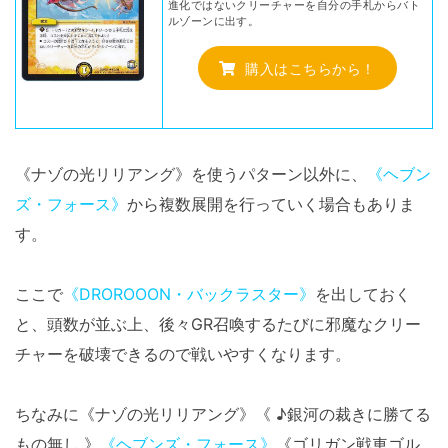
進化ではないクリーチャーを自分の手札からバト
ルゾーンに出す。
購入はこちらから！
《ナゾの光リリアング》を使うパターン以外に、
《ヘブン
ズ・フォース》
から複数展開を行っていく場合もありま
す。
ここで
《DROROOON・バックラスター》
を出しておく
と、頭数が並ぶ上、後々GR召喚するたびに邪魔なクリー
チャーを破壊できるので戦いやすくなります。
ちなみに《ナゾの光リリアング》《 ♪銀河の裁きに勝てる
もの無し 》
《ヘブンズ・フォース》
《ゴリガン戦車ゴル