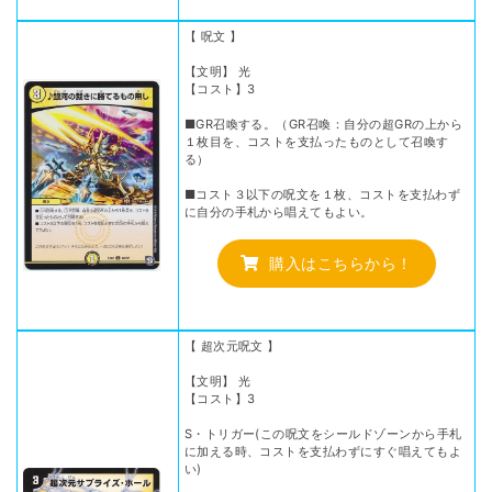
【 呪文 】
【文明】 光
【コスト】3
■GR召喚する。（GR召喚：自分の超GRの上から
１枚目を、コストを支払ったものとして召喚す
る）
■コスト３以下の呪文を１枚、コストを支払わず
に自分の手札から唱えてもよい。
購入はこちらから！
【 超次元呪文 】
【文明】 光
【コスト】3
S・トリガー(この呪文をシールドゾーンから手札
に加える時、コストを支払わずにすぐ唱えてもよ
い)