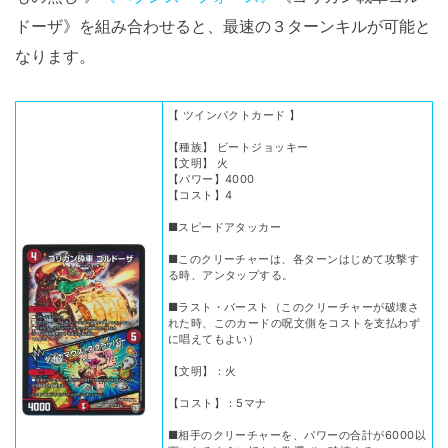
ドーザ》を組み合わせると、最速の３ターンキルが可能と
なります。
【 ツインパクトカード 】
【種族】 ビートジョッキー
【文明】 火
【パワー】4000
【コスト】4
■スピードアタッカー
■このクリーチャーは、各ターンはじめて攻撃す
る時、アンタップする。
■ラスト・バースト（このクリーチャーが破壊さ
れた時、このカードの呪文側をコストを支払わず
に唱えてもよい）
【文明】：火
【コスト】：5マナ
■相手のクリーチャーを、パワーの合計が6000以