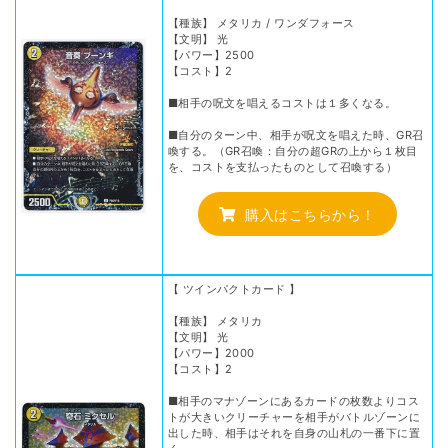
【種族】 メタリカ / ワンダフォース
【文明】 光
【パワー】2500
【コスト】2
■相手の呪文を唱えるコストは１多くなる。
■自分のターン中、相手が呪文を唱えた時、GR召
喚する。（GR召喚：自分の超GRの上から１枚目
を、コストを支払ったものとして召喚する）
購入はこちらから！
【 ツインパクトカード 】
【種族】 メタリカ
【文明】 光
【パワー】2000
【コスト】2
■相手のマナゾーンにあるカードの枚数よりコス
トが大きいクリーチャーを相手がバトルゾーンに
出した時、相手はそれを自身の山札の一番下に置