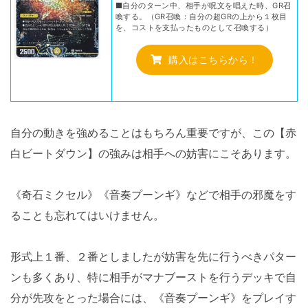
■自分のターン中、相手が呪文を唱えた時、GR召
喚する。（GR召喚：自分の超GRの上から１枚目
を、コストを支払ったものとして召喚する）
購入はこちらから！
自分の動きを強めることはもちろん重要ですが、この【赤
白ビートダウン】の強みは相手への妨害にこそあります。
《奇石ミクセル》《音奏プーンギ》などで相手の邪魔をす
ることも忘れてはいけません。
形式上１番、２番としましたが妨害を先に行うべきパター
ンも多くあり、特に相手がマナブーストを行うデッキで自
分が先攻をとった場合には、《音奏プーンギ》をプレイす