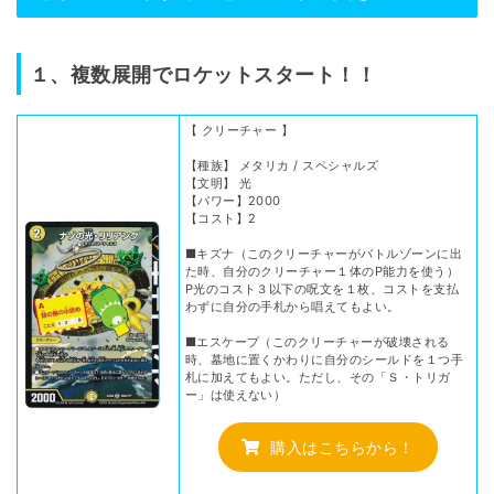
１、複数展開でロケットスタート！！
【 クリーチャー 】
【種族】 メタリカ / スペシャルズ
【文明】 光
【パワー】2000
【コスト】2
■キズナ（このクリーチャーがバトルゾーンに出
た時、自分のクリーチャー１体のP能力を使う）
P光のコスト３以下の呪文を１枚、コストを支払
わずに自分の手札から唱えてもよい。
■エスケープ（このクリーチャーが破壊される
時、墓地に置くかわりに自分のシールドを１つ手
札に加えてもよい。ただし、その「Ｓ・トリガ
ー」は使えない）
購入はこちらから！