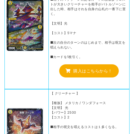
トが大きいクリーチャーを相手がバトルゾーンに
出した時、相手はそれを自身の山札の一番下に置
く。
【文明】光
【コスト】5マナ
■次の自分のターンのはじめまで、相手は呪文を
唱えられない。
■カードを1枚引く。
購入はこちらから！
【 クリーチャー 】
【種族】 メタリカ / ワンダフォース
【文明】 光
【パワー】2500
【コスト】2
■相手の呪文を唱えるコストは１多くなる。