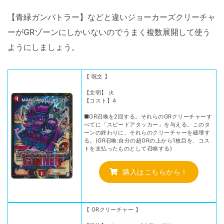
【青緑ガンバトラー】などと違いジョーカーズクリーチャ
ーがGRゾーンにしかいないのでうまく複数展開して使う
ようにしましょう。
【 呪文 】
【文明】 火
【コスト】4
■GR召喚を2回する。それらのGRクリーチャーす
べてに「スピードアタッカー」を与える。このタ
ーンの終わりに、それらのクリーチャーを破壊す
る。(GR召喚:自分の超GRの上から1枚目を、コス
トを支払ったものとして召喚する)
購入はこちらから！
【 GRクリーチャー 】