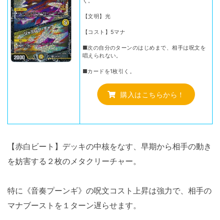
く。
【文明】光
【コスト】5マナ
■次の自分のターンのはじめまで、相手は呪文を
唱えられない。
■カードを1枚引く。
購入はこちらから！
【赤白ビート】デッキの中核をなす、早期から相手の動き
を妨害する２枚のメタクリーチャー。
特に《音奏プーンギ》の呪文コスト上昇は強力で、相手の
マナブーストを１ターン遅らせます。