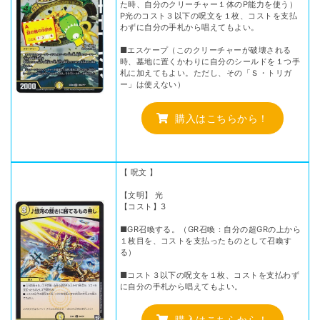
た時、自分のクリーチャー１体のP能力を使う）
P光のコスト３以下の呪文を１枚、コストを支払
わずに自分の手札から唱えてもよい。
■エスケープ（このクリーチャーが破壊される
時、墓地に置くかわりに自分のシールドを１つ手
札に加えてもよい。ただし、その「Ｓ・トリガ
ー」は使えない）
購入はこちらから！
【 呪文 】
【文明】 光
【コスト】3
■GR召喚する。（GR召喚：自分の超GRの上から
１枚目を、コストを支払ったものとして召喚す
る）
■コスト３以下の呪文を１枚、コストを支払わず
に自分の手札から唱えてもよい。
購入はこちらから！