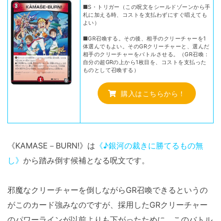
■S・トリガー（この呪文をシールドゾーンから手
札に加える時、コストを支払わずにすぐ唱えても
よい）
■GR召喚する。その後、相手のクリーチャーを1
体選んでもよい。そのGRクリーチャーと、選んだ
相手のクリーチャーをバトルさせる。（GR召喚：
自分の超GRの上から1枚目を、コストを支払った
ものとして召喚する）
購入はこちらから！
《KAMASE－BURN!》は
《♪銀河の裁きに勝てるもの無
し》
から踏み倒す候補となる呪文です。
邪魔なクリーチャーを倒しながらGR召喚できるというの
がこのカード強みなのですが、採用したGRクリーチャー
のパワーラインが以前よりも下がったために、このバトル