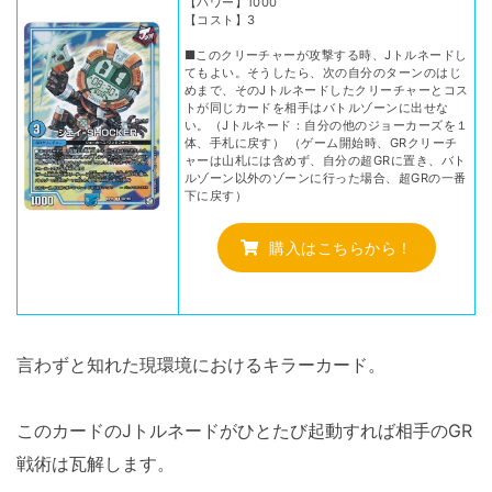
【パワー】1000
【コスト】3
■このクリーチャーが攻撃する時、Jトルネードし
てもよい。そうしたら、次の自分のターンのはじ
めまで、そのJトルネードしたクリーチャーとコス
トが同じカードを相手はバトルゾーンに出せな
い。（Jトルネード：自分の他のジョーカーズを１
体、手札に戻す） （ゲーム開始時、GRクリーチ
ャーは山札には含めず、自分の超GRに置き、バト
ルゾーン以外のゾーンに行った場合、超GRの一番
下に戻す）
購入はこちらから！
言わずと知れた現環境におけるキラーカード。
このカードのJトルネードがひとたび起動すれば相手のGR
戦術は瓦解します。