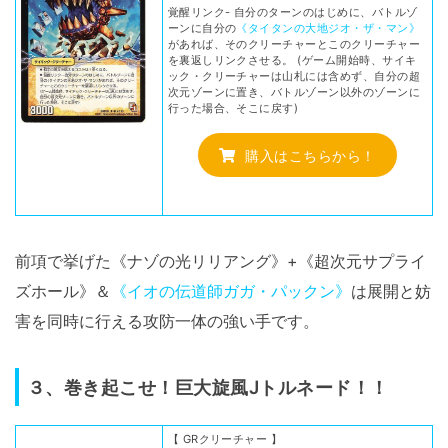
覚醒リンク- 自分のターンのはじめに、バトルゾ
ーンに自分の
《タイタンの大地ジオ・ザ・マン》
があれば、そのクリーチャーとこのクリーチャー
を裏返しリンクさせる。 (ゲーム開始時、サイキ
ック・クリーチャーは山札には含めず、自分の超
次元ゾーンに置き、バトルゾーン以外のゾーンに
行った場合、そこに戻す)
購入はこちらから！
前項で挙げた《ナゾの光リリアング》+《超次元サプライ
ズホール》＆
《イオの伝道師ガガ・パックン》
は展開と妨
害を同時に行える攻防一体の強い手です。
３、巻き起こせ！巨大旋風Jトルネード！！
【 GRクリーチャー 】