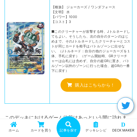
【種族】 ジョーカーズ / ワンダフォース
【文明】 水
【パワー】1000
【コスト】3
■このクリーチャーが攻撃する時、Jトルネードし
てもよい。そうしたら、次の自分のターンのはじ
めまで、そのJトルネードしたクリーチャーとコス
トが同じカードを相手はバトルゾーンに出せな
い。（Jトルネード：自分の他のジョーカーズを１
体、手札に戻す） （ゲーム開始時、GRクリーチ
ャーは山札には含めず、自分の超GRに置き、バト
ルゾーン以外のゾーンに行った場合、超GRの一番
下に戻す）
購入はこちらから！
このデッキにおけるゲーム終盤はあっという間に訪れま
D
す。
ホーム
カードを買う
記事を探す
デッキレシピ
DECK MAKER