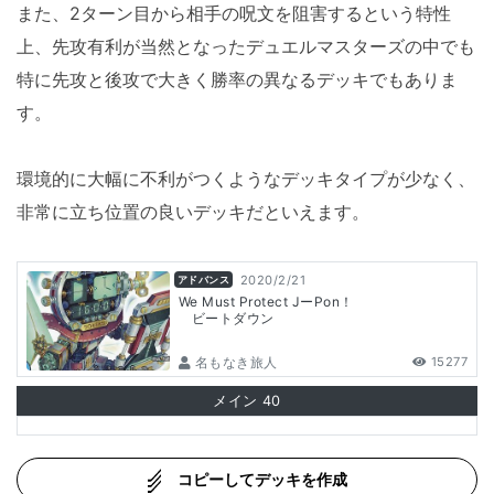
また、2ターン目から相手の呪文を阻害するという特性
上、先攻有利が当然となったデュエルマスターズの中でも
特に先攻と後攻で大きく勝率の異なるデッキでもありま
す。
環境的に大幅に不利がつくようなデッキタイプが少なく、
非常に立ち位置の良いデッキだといえます。
2020/2/21
アドバンス
We Must Protect JーPon！
ビートダウン
名もなき旅人
15277
メイン
40
コピーしてデッキを作成