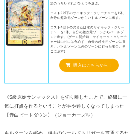
次のうちいずれかひとつを選ぶ。
コスト2以下のサイキック・クリーチャーを1体、
自分の超次元ゾーンからバトルゾーンに出す。
コスト4以下の光または水のサイキック・クリー
チャーを1体、自分の超次元ゾーンからバトルゾー
ンに出す。(ゲーム開始時、サイキック・クリーチ
ャーは山札には含めず、自分の超次元ゾーンに置
き、バトルゾーン以外のゾーンに行った場合、そ
こに戻す)
購入はこちらから！
《S級原始サンマックス》を切り離したことで、終盤に一
気に打点を作るということがやや難しくなってしまった
【赤白ビートダウン】（ジョーカーズ型）
キルターンを縮め、相手のシールドトリガーを貫通するた