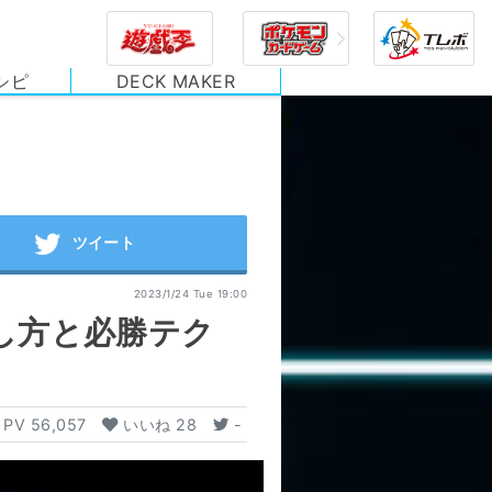
シピ
DECK MAKER
2023/1/24 Tue 19:00
し方と必勝テク
PV
56,057
いいね
28
-