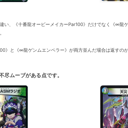
違い、《十番龍オービーメイカーPar100》だけでなく《∞龍
。
r100》と《∞龍ゲンムエンペラー》が両方並んだ場合は返すの
不尽ムーブがある点です。