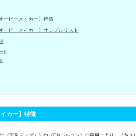
オービーメイカー】特徴
オービーメイカー】サンプルリスト
説
ード
ド
メイカー】特徴
は《天災デドダム》や《Disジルコン》の採用により、《キユ