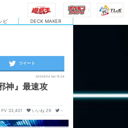
シピ
DECK MAKER
2024/9/14 Sat 15:26
邪神』最速攻
PV
33,401
いいね
29
-