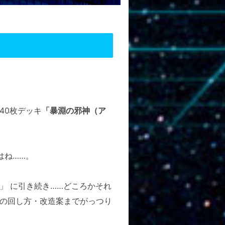
40枚デッキ
「暴淵の邪神（ア
はね……。
」 に引き続き……どころかそれ
の回し方・改造案までがっつり