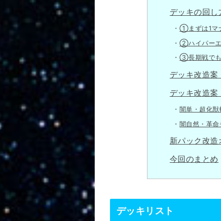
デッキの回し
①まずは1マ
②ハイパーエ
③長期戦でも
デッキ改造案
デッキ改造案
闇単・超化獣
闇自然・革命
新パック改造
今回のまとめ
デッキリスト