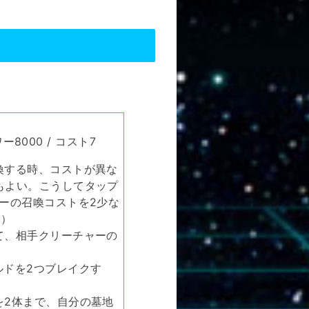
ー8000 / コスト7
喚する時、コストが異な
もよい。こうしてタップ
ーの召喚コストを2少な
い）
て、相手クリーチャーの
）
ルドを2つブレイクす
を2体まで、自分の墓地