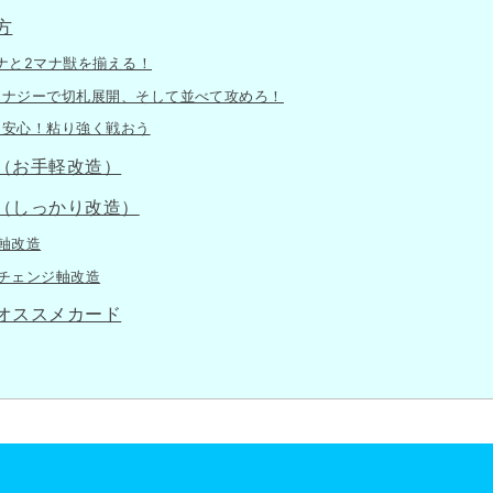
方
ナと2マナ獣を揃える！
ナジーで切札展開、そして並べて攻めろ！
安心！粘り強く戦おう
（お手軽改造）
（しっかり改造）
軸改造
チェンジ軸改造
オススメカード