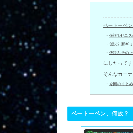
ベートーベン
仮説1.ゼニ
仮説2.新ギ
仮説3.その
にしたってす
そんなカーナ
今回のまと
ベートーベン、何故？