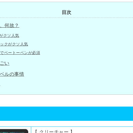
目次
、何故？
スがクソ人気
ミックがクソ人気
上でベートーベンが必須
ごい
ベルの事情
め
【 クリーチャー 】