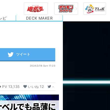
シピ
DECK MAKER
2024/2/18 Sun 17:23
】
PV
13,135
いいね
12
-