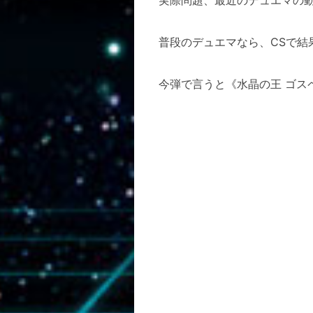
普段のデュエマなら、CSで結
今弾で言うと《水晶の王 ゴス