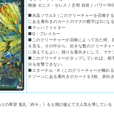
種族 ゼニス・セレス / 文明 自然 / パワー1900
■水晶ソウル3（このクリーチャーを召喚す
にある裏向きのカードのマナの数字は3にな
■マッハファイター
■Q・ブレイカー
■このクリーチャーが召喚によって出た時、
を見る。その中から、好きな数のクリーチャ
に加えてもよい。残りを裏向きにして、マナ
■このクリーチャーがタップしていれば、相
分を攻撃できない。
■エターナル・Κ（このクリーチャーが離れ
ナゾーンにある裏向きのカードを3枚、表向
りの希望 鬼丸「終斗」》をも飛び越えて大人気を博している