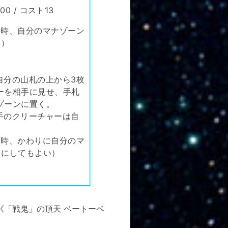
0 / コスト13
る時、自分のマナゾーン
る）
自分の山札の上から3枚
ーを相手に見せ、手札
ゾーンに置く。
手のクリーチャーは自
る時、かわりに自分のマ
きにしてもよい）
《「戦鬼」の頂天 ベートーベ