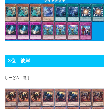
3位 彼岸
しーどA 選手