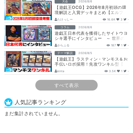
大会
2026/8/6
【遊戯王OCG】2026年8月初頭の環
境解説と入賞デッキまとめ【エルフェ
ンノーツ/トゥーン/キラーチューン/
たけっしー
16.6K
3
-
ウ…
コラム
2026/8/6
遊戯王日本代表を獲得したサイトウヨ
シキ選手にインタビュー ～ 世界の
舞台へ挑む、サイトウ選手の軌跡と決
からふる
187
1
-
意 ～
テーマ解説
2026/8/5
【遊戯王】ラスティン・マンモス＆お
手伝いロボ採用！先攻ワンキル型【列
車】デッキ解説と展開
kinta
3.5K
1
-
すべて表示
人気記事ランキング
まだ集計されていません。