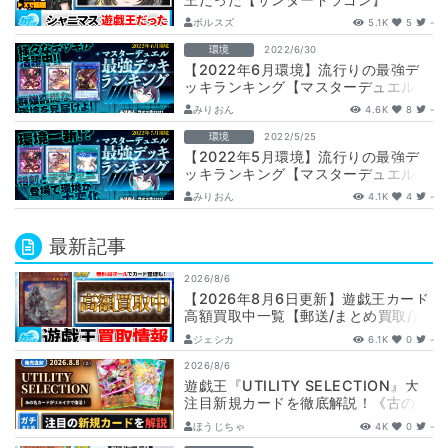
ボルスズ
5.1K
5
-
環境
2022/6/30
【2022年6月環境】流行りの最強デ
ッキランキング【マスターデュエル】
みりおん
4.6K
8
-
環境
2022/5/25
【2022年5月環境】流行りの最強デ
ッキランキング【マスターデュエル】
みりおん
4.1K
4
-
最新記事
2026/8/6
【2026年8月6日更新】遊戯王カード
高額買取中一覧【郵送/まとめ買取/買
取表/相場/レリーフ】
ジェシカ
6.1K
0
-
2026/8/6
遊戯王『UTILITY SELECTION』大
注目新規カードを徹底解説！《古の秘
儀/聖なる心のバリア －マイン…
ほうじちゃ
4K
0
-