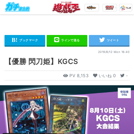
2019/8/12 Mon 16:40
【優勝 閃刀姫】KGCS
PV
8,153
いいね
0
-