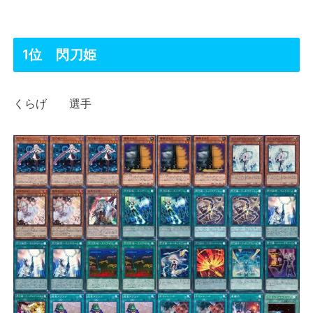
1位 閃刀姫
くらげ 選手