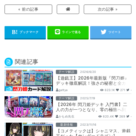
« 前の記事
次の記事 »
関連記事
テーマ解説
2026/6/20
【遊戯王】2026年最新版『閃刀姫』
デッキ徹底解説！強さの秘密と全カー
ド評価
gattya
623.1K
271
-
テーマ解説
2025/7/19
【2026年 閃刀姫デッキ 入門書】二
人の力が一つとなり、零の極致へ到達
する！閃刀起動、エンゲージ！
かもめ先生
620.4K
269
-
最新情報
2023/11/16
【コメティックは】シャニマス、遊戯
王だった【サンダードラゴン】