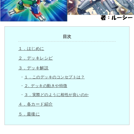
目次
１．はじめに
２．デッキレシピ
３．デッキ解説
１．このデッキのコンセプトは？
２. デッキの動きや特徴
３．実際どのように相性が良いのか
４．各カード紹介
５．最後に