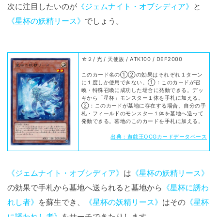
次に注目したいのが
《ジェムナイト・オブシディア》
と
《星杯の妖精リース》
でしょう。
☆２/ 光 / 天使族 / ATK100 / DEF2000
このカード名の①②の効果はそれぞれ１ターン
に１度しか使用できない。①：このカードが召
喚・特殊召喚に成功した場合に発動できる。デッ
キから「星杯」モンスター１体を手札に加える。
②：このカードが墓地に存在する場合、自分の手
札・フィールドのモンスター１体を墓地へ送って
発動できる。墓地のこのカードを手札に加える。
出典：遊戯王OCGカードデータベース
《ジェムナイト・オブシディア》
は
《星杯の妖精リース》
の効果で手札から墓地へ送られると墓地から
《星杯に誘わ
れし者》
を蘇生でき、
《星杯の妖精リース》
はその
《星杯
に誘われし者》
をサーチできたりします。