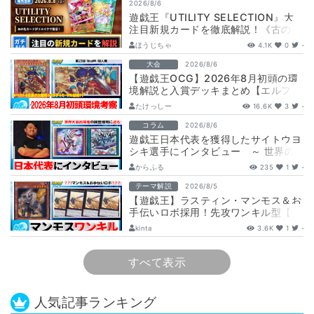
2026/8/6
遊戯王『UTILITY SELECTION』大
注目新規カードを徹底解説！《古の秘
儀/聖なる心のバリア －マイン…
ほうじちゃ
4.1K
0
-
大会
2026/8/6
【遊戯王OCG】2026年8月初頭の環
境解説と入賞デッキまとめ【エルフェ
ンノーツ/トゥーン/キラーチューン/
たけっしー
16.6K
3
-
ウ…
コラム
2026/8/6
遊戯王日本代表を獲得したサイトウヨ
シキ選手にインタビュー ～ 世界の
舞台へ挑む、サイトウ選手の軌跡と決
からふる
235
1
-
意 ～
テーマ解説
2026/8/5
【遊戯王】ラスティン・マンモス＆お
手伝いロボ採用！先攻ワンキル型【列
車】デッキ解説と展開
kinta
3.6K
1
-
すべて表示
人気記事ランキング