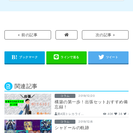
« 前の記事
次の記事 »
関連記事
コラム
2019/12/20
構築の第一歩！出張セットおすすめ備
忘録！
第4回トレカライ...
40K
38
-
コラム
2019/12/6
シャドールの軌跡