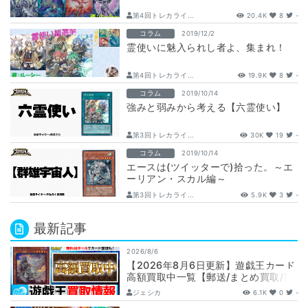
第4回トレカライ...
20.4K
8
-
コラム
2019/12/2
霊使いに魅入られし者よ、集まれ！
第4回トレカライ...
19.9K
8
-
コラム
2019/10/14
強みと弱みから考える【六霊使い】
第3回トレカライ...
30K
19
-
コラム
2019/10/14
エースは(ツイッターで)拾った。～エ
ーリアン・スカル編～
第3回トレカライ...
5.9K
3
-
最新記事
2026/8/6
【2026年8月6日更新】遊戯王カード
高額買取中一覧【郵送/まとめ買取/買
取表/相場/レリーフ】
ジェシカ
6.1K
0
-