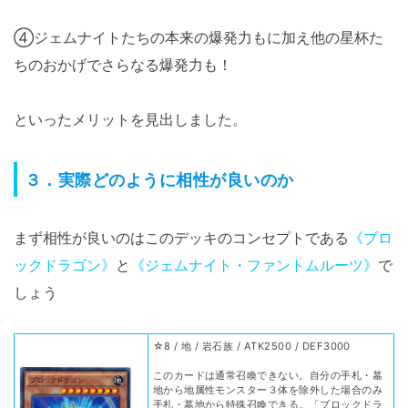
④ジェムナイトたちの本来の爆発力もに加え他の星杯た
ちのおかげでさらなる爆発力も！
といったメリットを見出しました。
３．実際どのように相性が良いのか
まず相性が良いのはこのデッキのコンセプトである
《ブロ
ックドラゴン》
と
《ジェムナイト・ファントムルーツ》
で
しょう
☆8 / 地 / 岩石族 / ATK2500 / DEF3000
このカードは通常召喚できない。自分の手札・墓
地から地属性モンスター３体を除外した場合のみ
手札・墓地から特殊召喚できる。「ブロックドラ