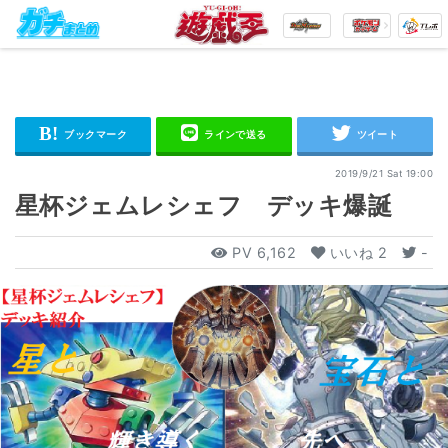
2019/9/21 Sat 19:00
星杯ジェムレシェフ デッキ爆誕
PV
6,162
いいね
2
-