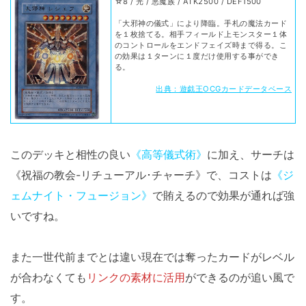
☆8 / 光 / 悪魔族 / ATK2500 / DEF1500
「大邪神の儀式」により降臨。手札の魔法カード
を１枚捨てる。相手フィールド上モンスター１体
のコントロールをエンドフェイズ時まで得る。こ
の効果は１ターンに１度だけ使用する事ができ
る。
出典：遊戯王OCGカードデータベース
このデッキと相性の良い
《高等儀式術》
に加え、サーチは
《祝福の教会-リチューアル･チャーチ》で、コストは
《ジ
ェムナイト・フュージョン》
で賄えるので効果が通れば強
いですね。
また一世代前までとは違い現在では奪ったカードがレベル
が合わなくても
リンクの素材に活用
ができるのが追い風で
す。