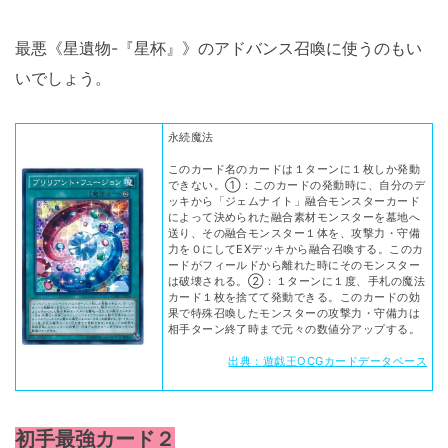
最悪《星遺物-『星杯』》のアドバンス召喚に使うのもい
いでしょう。
永続魔法
このカード名のカードは１ターンに１枚しか発動
できない。①：このカードの発動時に、自分のデ
ッキから「ジェムナイト」融合モンスターカード
によって決められた融合素材モンスターを墓地へ
送り、その融合モンスター１体を、攻撃力・守備
力を０にしてEXデッキから融合召喚する。このカ
ードがフィールドから離れた時にそのモンスター
は破壊される。②：１ターンに１度、手札の魔法
カード１枚を捨てて発動できる。このカードの効
果で特殊召喚したモンスターの攻撃力・守備力は
相手ターン終了時まで元々の数値分アップする。
出典：遊戯王OCGカードデータベース
初手最強カード２