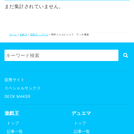
まだ集計されていません。
ホーム
»
遊戯王
»
遊戯王 - コラム
»
星杯ジェムレシェフ デッキ爆誕
提携サイト
スペシャルサンクス
DECK MAKER
遊戯王
デュエマ
トップ
トップ
記事一覧
記事一覧