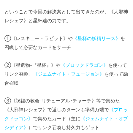
ということで今回の解決案として出てきたのが、《大邪神
レシェフ》と星杯達の力です。
①《レスキュー・ラビット》や
《星杯の妖精リース》
を
召喚して必要なカードをサーチ
②《星遺物-『星杯』》や
《ブロックドラゴン》
を使って
リンク召喚、
《ジェムナイト・フュージョン》
を使って融
合召喚
③《祝福の教会-リチューアル･チャーチ》等で集めた
《大邪神レシェフ》で返しのターンも準備万端で
《ブロッ
クドラゴン》
で集めたカード（主に
《ジェムナイト・オブ
シディア》
）でリンク召喚し持久力もゲット