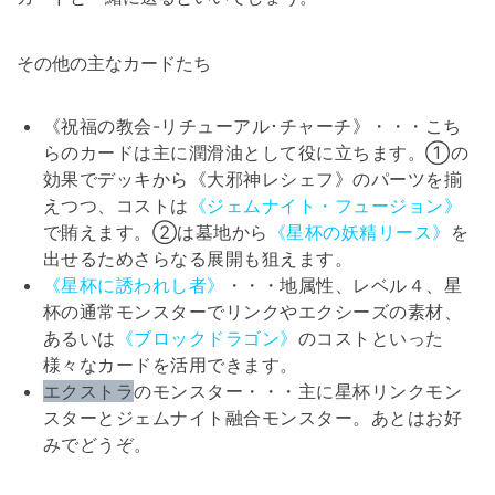
その他の主なカードたち
《祝福の教会-リチューアル･チャーチ》・・・こち
らのカードは主に潤滑油として役に立ちます。①の
効果でデッキから《大邪神レシェフ》のパーツを揃
えつつ、コストは
《ジェムナイト・フュージョン》
で賄えます。②は墓地から
《星杯の妖精リース》
を
出せるためさらなる展開も狙えます。
《星杯に誘われし者》
・・・地属性、レベル４、星
杯の通常モンスターでリンクやエクシーズの素材、
あるいは
《ブロックドラゴン》
のコストといった
様々なカードを活用できます。
エクストラ
のモンスター・・・主に星杯リンクモン
スターとジェムナイト融合モンスター。あとはお好
みでどうぞ。