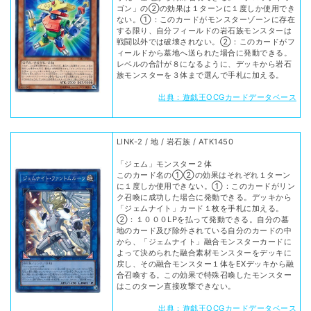
ゴン」の②の効果は１ターンに１度しか使用でき
ない。①：このカードがモンスターゾーンに存在
する限り、自分フィールドの岩石族モンスターは
戦闘以外では破壊されない。②：このカードがフ
ィールドから墓地へ送られた場合に発動できる。
レベルの合計が８になるように、デッキから岩石
族モンスターを３体まで選んで手札に加える。
出典：遊戯王OCGカードデータベース
LINK-2 / 地 / 岩石族 / ATK1450
「ジェム」モンスター２体
このカード名の①②の効果はそれぞれ１ターン
に１度しか使用できない。①：このカードがリン
ク召喚に成功した場合に発動できる。デッキから
「ジェムナイト」カード１枚を手札に加える。
②：１０００LPを払って発動できる。自分の墓
地のカード及び除外されている自分のカードの中
から、「ジェムナイト」融合モンスターカードに
よって決められた融合素材モンスターをデッキに
戻し、その融合モンスター１体をEXデッキから融
合召喚する。この効果で特殊召喚したモンスター
はこのターン直接攻撃できない。
出典：遊戯王OCGカードデータベース