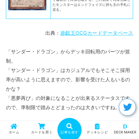
たモンスターはエンドフェイズに持ち主の手札に
戻る。
出典：
遊戯王OCGカードデータベース
「サンダー・ドラゴン」からデッキ回転用のパーツが規
制。
「サンダー・ドラゴン」はカジュアルでもそこそこ採用
率が高いように思えますので、影響を受けた人もいるの
かな？
「悪夢再び」の対象になることが出来るステータスです
ので、準制限で踏みとどまったのは大きいですね。
D
自分の墓地に存在する守備力０の闇属性モンスタ
ー２体を選択し手札に加える。
ホーム
カードを買う
記事を探す
デッキレシピ
DECK MAKER