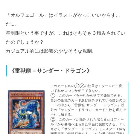
「オルフェゴール」はイラストがかっこいいからすこ
だ…。
準制限という事ですが、これはそもそも３積みされてい
たのでしょうか？
カジュアル的には影響の少なそうな規制。
《雷獣龍－サンダー・ドラゴン》
このカード名の①②の効果は１ターンに１度、
いずれか１つしか使用できない。
①：このカードを手札から捨てて発動できる。
自分の墓地のカード及び除外されている自分のカ
ードの中から「雷獣龍-サンダー・ドラゴン」以
外の「サンダー・ドラゴン」カード１枚を選んで
手札に加える。
②：このカードが除外された場合またはフィー
ルドから墓地へ送られた場合に発動できる。デッ
キから「サンダー・ドラゴン」モンスター１体を
守備表示で特殊召喚する。この効果で特殊召喚し