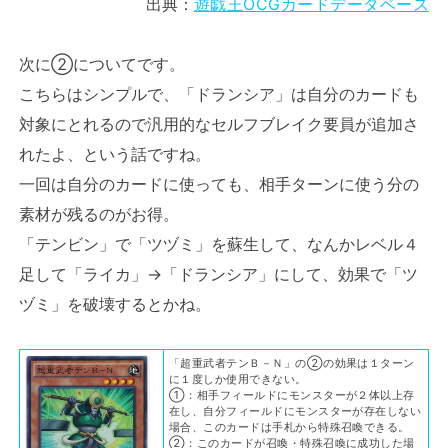
出典：
遊戯王OCGカードデータベース
次に②についてです。
こちらはシンプルで、「ドランシア」は自分のカードも
対象にとれるので汎用的なセルフブレイク要員が追加さ
れたよ、という話ですね。
一回は自分のカードに使っても、相手ターンに使う分の
素材が残るのがお得。
「テンビン」で「ツヅミ」を蘇生して、なんかレベル４
足して「ライカ」→「ドランシア」にして、効果で「ツ
ヅミ」を破壊するとかね。
「超重武者テンＢ－Ｎ」の②の効果は１ターン
に１度しか使用できない。
①：相手フィールドにモンスターが２体以上存
在し、自分フィールドにモンスターが存在しない
場合、このカードは手札から特殊召喚できる。
②：このカードが召喚・特殊召喚に成功した場