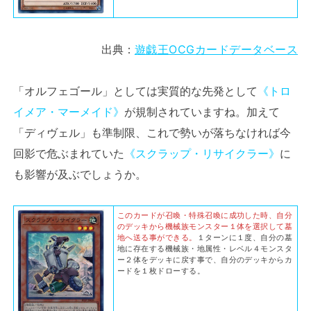
出典：
遊戯王OCGカードデータベース
「オルフェゴール」としては実質的な先発として
《トロ
イメア・マーメイド》
が規制されていますね。加えて
「ディヴェル」も準制限、これで勢いが落ちなければ今
回影で危ぶまれていた
《スクラップ・リサイクラー》
に
も影響が及ぶでしょうか。
このカードが召喚・特殊召喚に成功した時、自分
のデッキから機械族モンスター１体を選択して墓
地へ送る事ができる。
１ターンに１度、自分の墓
地に存在する機械族・地属性・レベル４モンスタ
ー２体をデッキに戻す事で、自分のデッキからカ
ードを１枚ドローする。