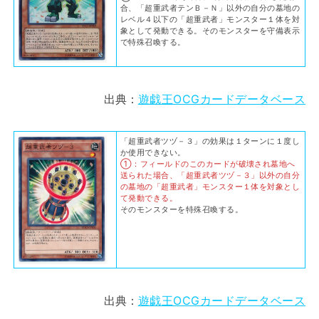
合、「超重武者テンＢ－Ｎ」以外の自分の墓地の
レベル４以下の「超重武者」モンスター１体を対
象として発動できる。そのモンスターを守備表示
で特殊召喚する。
出典：
遊戯王OCGカードデータベース
「超重武者ツヅ－３」の効果は１ターンに１度し
か使用できない。
①：フィールドのこのカードが破壊され墓地へ
送られた場合、「超重武者ツヅ－３」以外の自分
の墓地の「超重武者」モンスター１体を対象とし
て発動できる。
そのモンスターを特殊召喚する。
出典：
遊戯王OCGカードデータベース