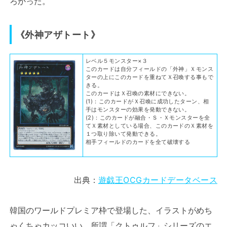
ろかった。
《外神アザトート》
レベル５モンスター×３
このカードは自分フィールドの「外神」Ｘモンス
ターの上にこのカードを重ねてＸ召喚する事もで
きる。
このカードはＸ召喚の素材にできない。
(1)：このカードがＸ召喚に成功したターン、相
手はモンスターの効果を発動できない。
(2)：このカードが融合・Ｓ・Ｘモンスターを全
てＸ素材としている場合、このカードのＸ素材を
１つ取り除いて発動できる。
相手フィールドのカードを全て破壊する
出典：
遊戯王OCGカードデータベース
韓国のワールドプレミア枠で登場した、イラストがめち
ゃくちゃカッコいい、所謂「クトゥルフ」シリーズのエ