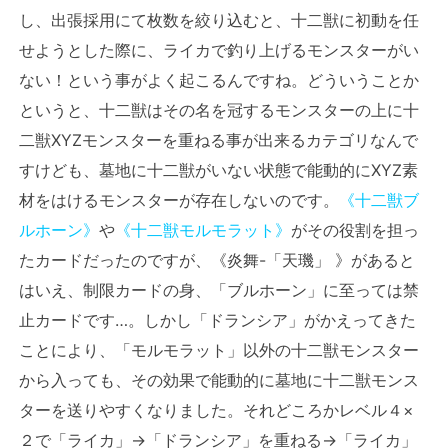
し、出張採用にて枚数を絞り込むと、十二獣に初動を任
せようとした際に、ライカで釣り上げるモンスターがい
ない！という事がよく起こるんですね。どういうことか
というと、十二獣はその名を冠するモンスターの上に十
二獣XYZモンスターを重ねる事が出来るカテゴリなんで
すけども、墓地に十二獣がいない状態で能動的にXYZ素
材をはけるモンスターが存在しないのです。
《十二獣ブ
ルホーン》
や
《十二獣モルモラット》
がその役割を担っ
たカードだったのですが、《炎舞-「天璣」 》があると
はいえ、制限カードの身、「ブルホーン」に至っては禁
止カードです…。しかし「ドランシア」がかえってきた
ことにより、「モルモラット」以外の十二獣モンスター
から入っても、その効果で能動的に墓地に十二獣モンス
ターを送りやすくなりました。それどころかレベル４×
２で「ライカ」→「ドランシア」を重ねる→「ライカ」