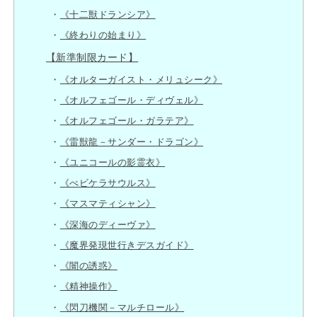
《十二獣ドランシア》
《終わりの始まり》
【新準制限カード】
《オルターガイスト・メリュシーク》
《オルフェゴール・ディヴェル》
《オルフェゴール・ガラテア》
《雷獣龍－サンダー・ドラゴン》
《ユニコールの影霊衣》
《べビケラサウルス》
《マスマティシャン》
《深海のディーヴァ》
《魔界発現世行きデスガイド》
《闇の誘惑》
《精神操作》
《閃刀機関－マルチロール》