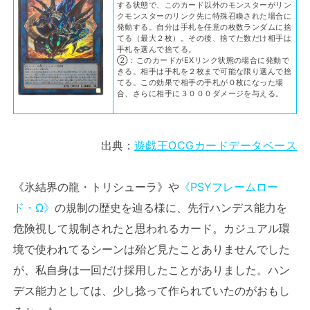
する状態で、このカード以外のモンスターがリン
クモンスターのリンク先に特殊召喚された場合に
発動する。自分は手札を任意の枚数ランダムに捨
てる（最大２枚）。その後、捨てた数だけ相手は
手札を選んで捨てる。
②：このカードがEXリンク状態の場合に発動で
きる。相手は手札を２枚まで可能な限り選んで捨
てる。この効果で相手の手札が０枚になった場
合、さらに相手に３０００ダメージを与える。
出典：
遊戯王OCGカードデータベース
《氷結界の龍・トリシューラ》や
《PSYフレームロー
ド・Ω》
の規制の歴史を辿る様に、先行ハンデス能力を
危険視して規制されたと思われるカード。カジュアル環
境で使われてるシーンは殆ど見たことありませんでした
が、私自身は一回だけ採用したことがありました。ハン
デス能力としては、少し捻って作られていたのがおもし