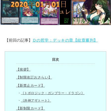
【前回の記事】
Ｄの哲学：デッキの章【紋章審判】
目次
【挨拶】
【制限改訂おさらい】
【新禁止カード】
《トポロジック・ガンブラー・ドラゴン》
《外神アザトート》
【新制限カード】