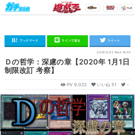
2019/12/25 Wed 19:00
Ｄの哲学：深慮の章【2020年 1月1日
制限改訂 考察】
PV
9,022
いいね
51
-