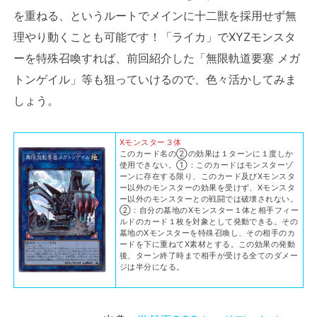
を重ねる、というルートでメインに十二獣を採用せず無
理やり動くことも可能です！「ライカ」でXYZモンスタ
ーを特殊召喚すれば、前回紹介した「無限軌道要塞 メガ
トンゲイル」等も狙っていけるので、色々活かしてみま
しょう。
Xモンスター３体
このカード名の②の効果は１ターンに１度しか
使用できない。①：このカードはモンスターゾ
ーンに存在する限り、このカード及びXモンスタ
ー以外のモンスターの効果を受けず、Xモンスタ
ー以外のモンスターとの戦闘では破壊されない。
②：自分の墓地のXモンスター１体と相手フィー
ルドのカード１枚を対象として発動できる。その
墓地のXモンスターを特殊召喚し、その相手のカ
ードを下に重ねてX素材とする。この効果の発動
後、ターン終了時まで相手が受ける全てのダメー
ジは半分になる。