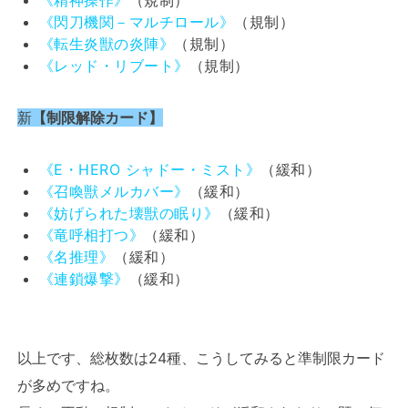
《精神操作》
（規制）
《閃刀機関－マルチロール》
（規制）
《転生炎獣の炎陣》
（規制）
《レッド・リブート》
（規制）
新
【制限解除カード】
《E・HERO シャドー・ミスト》
（緩和）
《召喚獣メルカバー》
（緩和）
《妨げられた壊獣の眠り》
（緩和）
《竜呼相打つ》
（緩和）
《名推理》
（緩和）
《連鎖爆撃》
（緩和）
以上です、総枚数は24種、こうしてみると準制限カード
が多めですね。