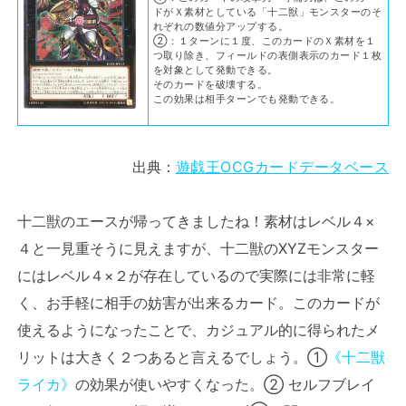
ドがＸ素材としている「十二獣」モンスターのそ
れぞれの数値分アップする。
②：１ターンに１度、このカードのＸ素材を１
つ取り除き、フィールドの表側表示のカード１枚
を対象として発動できる。
そのカードを破壊する。
この効果は相手ターンでも発動できる。
出典：
遊戯王OCGカードデータベース
十二獣のエースが帰ってきましたね！素材はレベル４×
４と一見重そうに見えますが、十二獣のXYZモンスター
にはレベル４×２が存在しているので実際には非常に軽
く、お手軽に相手の妨害が出来るカード。このカードが
使えるようになったことで、カジュアル的に得られたメ
リットは大きく２つあると言えるでしょう。①
《十二獣
ライカ》
の効果が使いやすくなった。② セルフブレイ