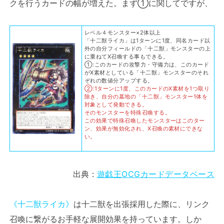
クを行うカードの幅が増えた。まず①に関してですが、
レベル４モンスター×2体以上
「十二獣ライカ」は1ターンに1度、同名カード以
外の自分フィールドの「十二獣」モンスターの上
に重ねてX召喚する事もできる。
①:このカードの攻撃力・守備力は、このカード
がX素材としている「十二獣」モンスターのそれ
ぞれの数値分アップする。
②:1ターンに1度、このカードのX素材を1つ取り
除き、自分の墓地の「十二獣」モンスター1体を
対象として発動できる。
そのモンスターを特殊召喚する。
この効果で特殊召喚したモンスターはこのター
ン、効果が無効化され、X召喚の素材にできな
い。
出典：
遊戯王OCGカードデータベース
《十二獣ライカ》
は十二獣を出張採用した際に、リンク
召喚に繋がるお手軽な展開効果を持っています。しか