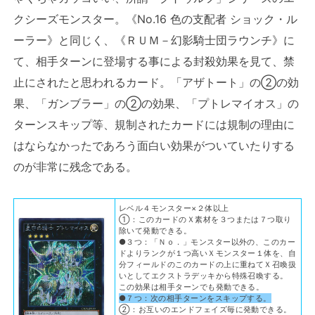
クシーズモンスター。《No.16 色の支配者 ショック・ル
ーラー》と同じく、《ＲＵＭ－幻影騎士団ラウンチ》に
て、相手ターンに登場する事による封殺効果を見て、禁
止にされたと思われるカード。「アザトート」の②の効
果、「ガンブラー」の②の効果、「プトレマイオス」の
ターンスキップ等、規制されたカードには規制の理由に
はならなかったであろう面白い効果がついていたりする
のが非常に残念である。
レベル４モンスター×２体以上
①：このカードのＸ素材を３つまたは７つ取り
除いて発動できる。
●３つ：「Ｎｏ．」モンスター以外の、このカー
ドよりランクが１つ高いＸモンスター１体を、自
分フィールドのこのカードの上に重ねてＸ召喚扱
いとしてエクストラデッキから特殊召喚する。
この効果は相手ターンでも発動できる。
●７つ：次の相手ターンをスキップする。
②：お互いのエンドフェイズ毎に発動できる。