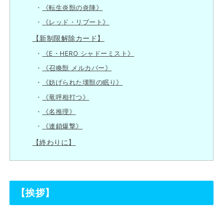
《転生炎獣の炎陣》
《レッド・リブート》
【新制限解除カード】
《E・HERO シャドーミスト》
《召喚獣 メルカバー》
《妨げられた壊獣の眠り》
《竜呼相打つ》
《名推理》
《連鎖爆撃》
【終わりに】
【挨拶】