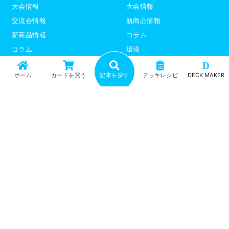
大会情報
大会情報
交流会情報
新商品情報
新商品情報
コラム
コラム
環境
環境
デッキレシピ
D
ホーム
カードを買う
記事を探す
デッキレシピ
DECK MAKER
デッキレシピ
デッキテーマ解説
デッキテーマ解説
ライター紹介
ライター紹介
デュエプレ
ポケモンカード
トップ
記事一覧
記事ランキング
最新情報
新商品情報
コラム
環境