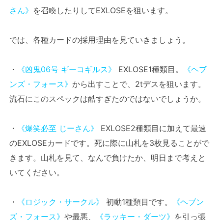
さん》
を召喚したりしてEXLOSEを狙います。
では、各種カードの採用理由を見ていきましょう。
・
《凶鬼06号 ギーコギルス》
EXLOSE1種類目。
《ヘブ
ンズ・フォース》
から出すことで、2tデスを狙います。
流石にこのスペックは酷すぎたのではないでしょうか。
・
《爆笑必至 じーさん》
EXLOSE2種類目に加えて最速
のEXLOSEカードです。死に際に山札を3枚見ることがで
きます。山札を見て、なんで負けたか、明日まで考えと
いてください。
・
《ロジック・サークル》
初動1種類目です。
《ヘブン
ズ・フォース》
や最悪、
《ラッキー・ダーツ》
を引っ張