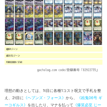
理想の動きとしては、1t目に各種1コスト呪文で手札を整
え、2t目に
《ヘブンズ・フォース》
から、
《凶鬼06号 ギ
ーコギルス》
を出したり、マナを払って
《爆笑必至 じー