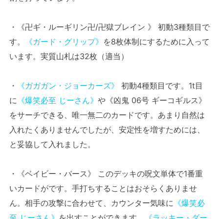
・《卍ギ・ルーギリン卍/卍獄ブレイン 》 初動3種類目で
す。
《ガード・グリップ》
を8枚体制にするために入って
います。実質山札は32枚（適当）
・
《ガガガン・ジョーカーズ》
初動4種類目です。1t目
に
《爆笑必至 じーさん》
や《凶鬼 06号 ギーコギルス》
をサーチできる、唯一無二のカードです。あまり自然は
入れたくありませんでしたが、安定性を増すためには、
と妥協して入れました。
・《ベイビー・バース》 このデッキの呪文単体で1番重
いカードがです。手打ちすることはおそらくありませ
ん。相手の攻撃に合わせて、カウンター気味に
《爆笑必
至 じーさん》
を出すことができます。
《ラッキー・ダー