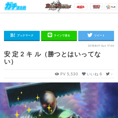
2019/8/11 Sun 17:00
安 定 2 キ ル（勝つとはいってな
い）
PV
5,530
いいね
6
-