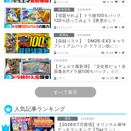
ジェシカ
8.5K
7
-
最新情報
2026/8/8
【宿題やれよ】ドラ娘100％パック、
120％語ってみよう【夜更かしすんな
よ】
たけじょー
3.4K
4
-
新商品
2026/8/8
【収録リスト】「DM26-EX3 キャラ
プレミアムパック ドラゴン娘になり
たくないっ！ 文化祭だョ！全員集
ジェシカ
14.9K
4
-
合!…
2026/8/8
【デュエマ最新弾】『文化祭だョ！全
員集合!!ドラ娘100％パック』を開封
して封入率調査！【25周年/ドラゴン
ミナミ
13.8K
1
-
娘…
すべて表示
人気記事ランキング
環境
2026/8/6
【2026年7月環境】オリジナル最強
デッキランキング【Tierランキン