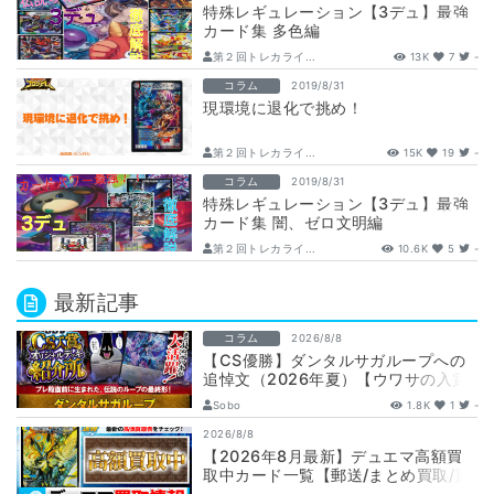
特殊レギュレーション【3デュ】最強
カード集 多色編
第２回トレカライ...
13K
7
-
コラム
2019/8/31
現環境に退化で挑め！
第２回トレカライ...
15K
19
-
コラム
2019/8/31
特殊レギュレーション【3デュ】最強
カード集 闇、ゼロ文明編
第２回トレカライ...
10.6K
5
-
最新記事
コラム
2026/8/8
【CS優勝】ダンタルサガループへの
追悼文（2026年夏）【ウワサの入賞
オリジナルデッキ紹介所 – …
Sobo
1.8K
1
-
2026/8/8
【2026年8月最新】デュエマ高額買
取中カード一覧【郵送/まとめ買取/買
取表/相場/金トレジャー】