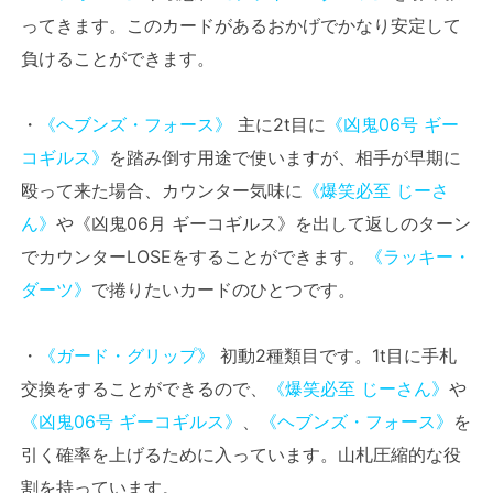
ってきます。このカードがあるおかげでかなり安定して
負けることができます。
・
《ヘブンズ・フォース》
主に2t目に
《凶鬼06号 ギー
コギルス》
を踏み倒す用途で使いますが、相手が早期に
殴って来た場合、カウンター気味に
《爆笑必至 じーさ
ん》
や《凶鬼06月 ギーコギルス》を出して返しのターン
でカウンターLOSEをすることができます。
《ラッキー・
ダーツ》
で捲りたいカードのひとつです。
・
《ガード・グリップ》
初動2種類目です。1t目に手札
交換をすることができるので、
《爆笑必至 じーさん》
や
《凶鬼06号 ギーコギルス》
、
《ヘブンズ・フォース》
を
引く確率を上げるために入っています。山札圧縮的な役
割を持っています。