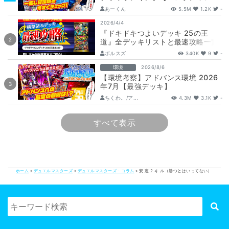
グ】
あーくん
5.5M
1.2K
-
2026/4/4
『ドキドキつよいデッキ 25の王
道』全デッキリストと最速攻略一覧
【DM26-SD1】
ボルスズ
340K
9
-
環境
2026/8/6
【環境考察】アドバンス環境 2026
年7月【最強デッキ】
ちくわ。/ア...
4.3M
3.1K
-
すべて表示
ホーム
»
デュエルマスターズ
»
デュエルマスターズ - コラム
»
安 定 2 キ ル（勝つとはいってない）