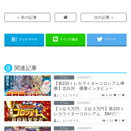
« 前の記事
次の記事 »
関連記事
コラム
2019/9/11
【第2回トレカライターコロシアム優
勝】北白河 優勝インタビュー
よしもと(ガチま...
8.4K
17
-
コラム
2019/9/2
【１位５万円、２位３万円】第2回ト
レカライターコロシアム DM部門
最終結果発表
よしもと(ガチま...
5.5K
2
-
コラム
2019/8/31