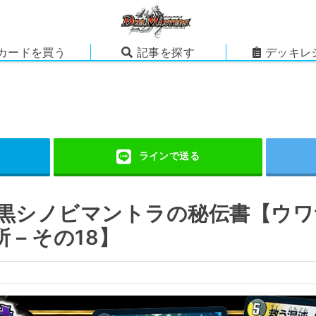
カードを買う
記事を探す
デッキレ
白黒シノビマントラの秘伝書【ウ
– その18】