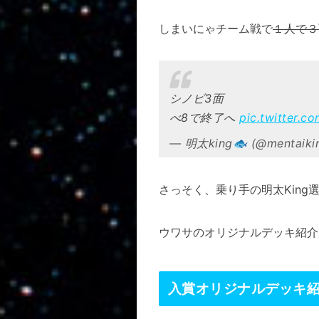
しまいにゃチーム戦で
１人で３
シノビ3面
べ8で終了へ
pic.twitter.
— 明太king🐟 (@mentaiki
さっそく、乗り手の明太Kin
ウワサのオリジナルデッキ紹介
入賞オリジナルデッキ