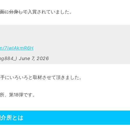
面に分身して
入賞されていました。
com/7iwIAkmR6H
ng884_)
June 7, 2026
g選手にいろいろと取材させて頂きました。
所、第18弾です。
紹介所とは