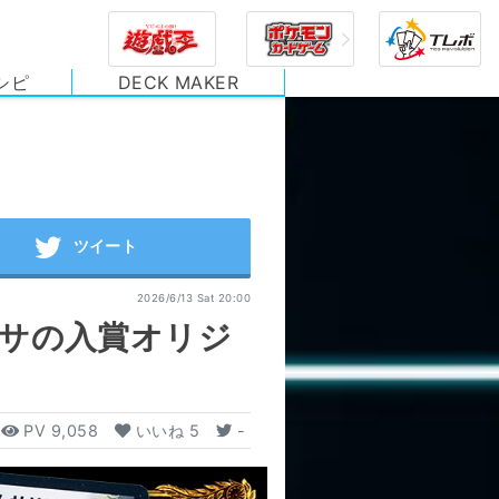
シピ
DECK MAKER
2026/6/13 Sat 20:00
ワサの入賞オリジ
PV
9,058
いいね
5
-