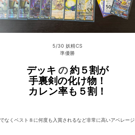
5/30 妖精CS
準優勝
デッキ
の
約５割が
手裏剣の化け物！
カレン率も５割！
でなくベスト８に何度も入賞されるなど非常に高いアベレージ