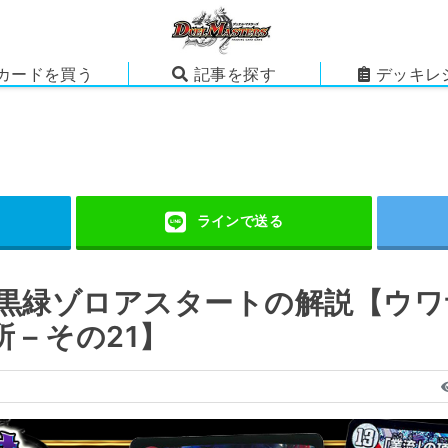
カードを買う
記事を探す
デッキレ
】黒緑ゾロアスタートの解説【ウ
– その21】