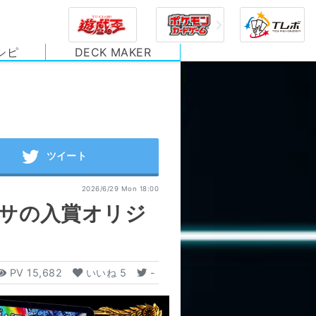
シピ
DECK MAKER
2026/6/29 Mon 18:00
ワサの入賞オリジ
PV
15,682
いいね
5
-