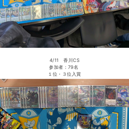
4/11 香川CS
参加者：79名
１位・３位入賞