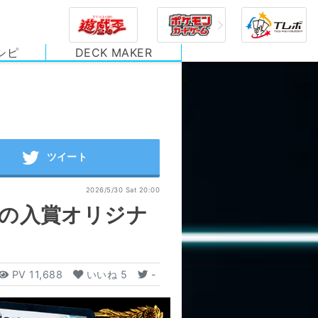
シピ
DECK MAKER
2026/5/30 Sat 20:00
サの入賞オリジナ
PV
11,688
いいね
5
-