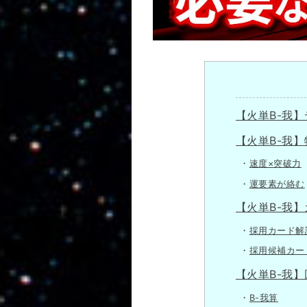
【火単B-我
【火単B-我】
速度×突破力
運要素が絡む
【火単B-我
採用カード解
採用候補カー
【火単B-我
B-我算