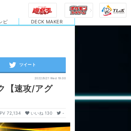
シピ
DECK MAKER
2022/9/21 Wed 19:00
ク【速攻/アグ
PV
72,134
いいね
130
-