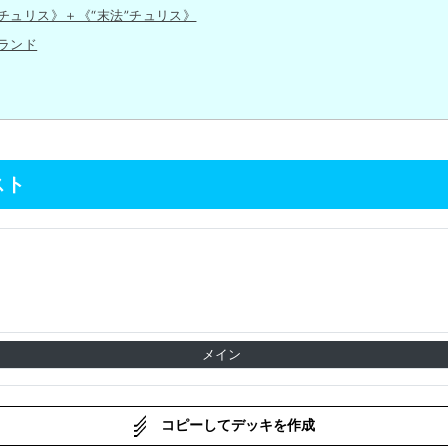
チュリス》＋《“末法”チュリス》
ランド
スト
メイン
コピーしてデッキを作成