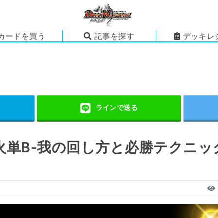
カードを買う
記事を探す
デッキレ
火単B-我の回し方と必勝テクニッ