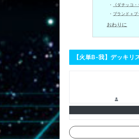
《ダチッコ・
ブランド＋ブ
おわりに
【火単B-我】デッキリ