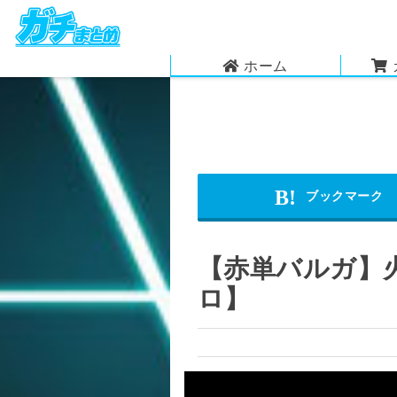
ホーム
【赤単バルガ】
ロ】