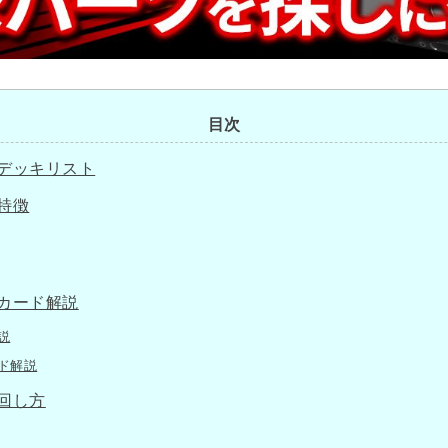
目次
】デッキリスト
特徴
】カード解説
説
ド解説
】回し方