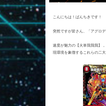
こんにちは！ばんちきです！
突然ですが皆さん、「アグロデ
速度が魅力の【火単我我我】，
現環境を象徴するこれらの二大