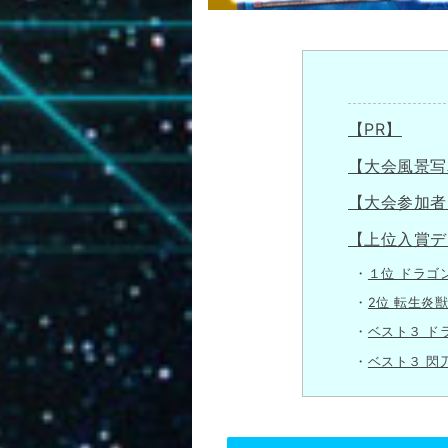
【PR】
【大会風景写
【大会参加者
【上位入賞デ
１位 ドラゴ
2位 転生炎獣
ベスト３ ド
ベスト３ 閃