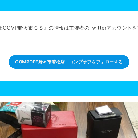
COMP野々市ＣＳ』の情報は主催者のTwitterアカウント
COMPOFF野々市若松店 コンプオフをフォローする