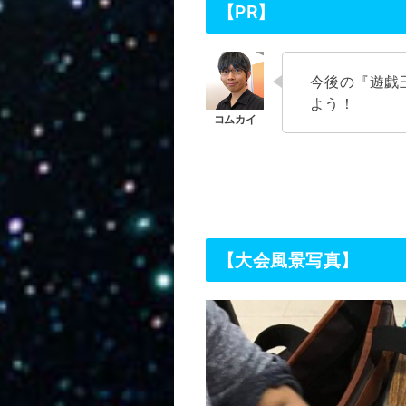
【PR】
今後の『遊戯王
よう！
【大会風景写真】