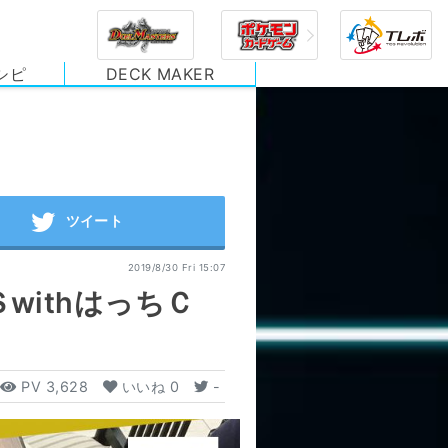
シピ
DECK MAKER
2019/8/30 Fri 15:07
withはっちＣ
PV
3,628
いいね
0
-