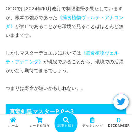
OCGでは2024年10月改訂で制限復帰を果たしています
が、根本の強みであった
《捕食植物ヴェルテ・アナコン
ダ》
が禁止であることから環境で見ることはほとんど無
いままです。
しかしマスターデュエルにおいては
《捕食植物ヴェル
テ・アナコンダ》
が現役であることから、環境での活躍
がかなり期待できるでしょう。
つまりは寿命が短いかもしれない。。
真竜剣皇マスターP 0→3
D
ホーム
カードを買う
記事を探す
デッキレシピ
DECK MAKER
(制限カード) 【 効果モンスター 】