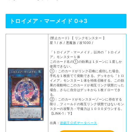
トロイメア・マーメイド 0→3
(禁止カード) 【 リンクモンスター 】
星 1 / 水 / 悪魔族 / 攻1000 /
「トロイメア・マーメイド」以外の「トロイメ
ア」モンスター１体
このカード名の①の効果は１ターンに１度しか
使用できない。
①：このカードがリンク召喚に成功した場合、
手札を１枚捨てて発動できる。デッキから「トロ
イメア」モンスター１体を特殊召喚する。この効
果の発動時にこのカードが相互リンク状態だった
場合、さらに自分はデッキから１枚ドローでき
る。
②：このカードがモンスターゾーンに存在する
限り、フィールドの相互リンク状態ではないモン
スターの攻撃力・守備力は１０００ダウンする。
【LINK-1：下】
出典：
遊戯王公式データベース