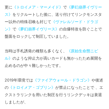
更に
《トロイメア・マーメイド》
で
《夢幻崩界イヴリー
ス》
をリクルートした後に、送り付けてリンクモンスタ
ー以外の特殊召喚も封じて
《ヴァレルソード・ドラゴ
ン》
で
《夢幻崩界イヴリース》
の自爆特攻を防ぐことで
盤面をロックして制圧していました。
当時は手札誘発の種類も多くなく、
《原始生命態ニビ
ル》
のような抑止力が高いカードも無かったため展開を
止めるのが中々難しかったです。
2019年環境では
《ファイアウォール・ドラゴン》
や後述
の
《トロイメア・ゴブリン》
が禁止になったことで 、エ
クストラリンクを用いた制圧を行うリンクデッキは衰退
しましたが、