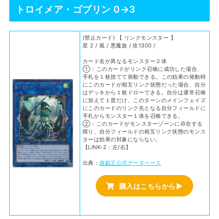
トロイメア・ゴブリン 0→3
(禁止カード) 【 リンクモンスター 】
星 2 / 風 / 悪魔族 / 攻1300 /
カード名が異なるモンスター２体
①：このカードがリンク召喚に成功した場合、
手札を１枚捨てて発動できる。この効果の発動時
にこのカードが相互リンク状態だった場合、自分
はデッキから１枚ドローできる。自分は通常召喚
に加えて１度だけ、このターンのメインフェイズ
にこのカードのリンク先となる自分フィールドに
手札からモンスター１体を召喚できる。
②：このカードがモンスターゾーンに存在する
限り、自分フィールドの相互リンク状態のモンス
ターは効果の対象にならない。
【LINK-2：左/右】
出典：
遊戯王公式データベース
購入はこちらから▶