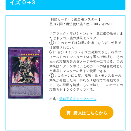
イズ 0→3
(制限カード) 【 融合モンスター 】
星 8 / 闇 / 魔法使い族 / 攻3000 / 守2500
「ブラック・マジシャン」＋「真紅眼の黒竜」ま
たはドラゴン族の効果モンスター
①：このカードは効果の対象にならず、効果で
は破壊されない。
②：自分メインフェイズに発動できる。相手フ
ィールドのモンスター１体を選んで破壊し、その
元々の攻撃力分のダメージを相手に与える。この
効果は１ターン中に、このカードの融合素材とし
た通常モンスターの数まで使用できる。
③：１ターンに１度、魔法・罠・モンスターの
効果が発動した時、手札を１枚捨てて発動でき
る。その発動を無効にして破壊し、このカードの
攻撃力を１０００アップする。
出典：
遊戯王公式データベース
購入はこちらから