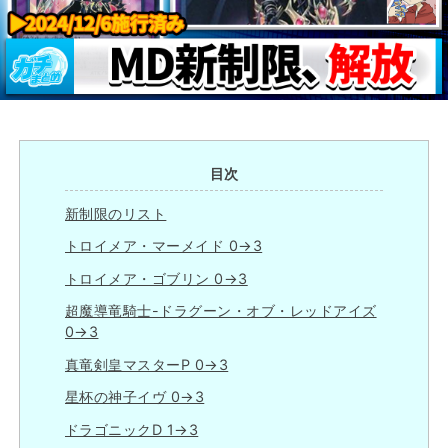
目次
新制限のリスト
トロイメア・マーメイド 0→3
トロイメア・ゴブリン 0→3
超魔導竜騎士-ドラグーン・オブ・レッドアイズ
0→3
真竜剣皇マスターP 0→3
星杯の神子イヴ 0→3
ドラゴニックD 1→3