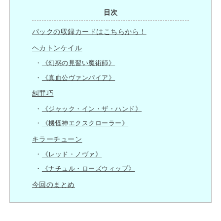
目次
パックの収録カードはこちらから！
ヘカトンケイル
《幻惑の見習い魔術師》
《真血公ヴァンパイア》
糾罪巧
《ジャック・イン・ザ・ハンド》
《機怪神エクスクローラー》
キラーチューン
《レッド・ノヴァ》
《ナチュル・ローズウィップ》
今回のまとめ