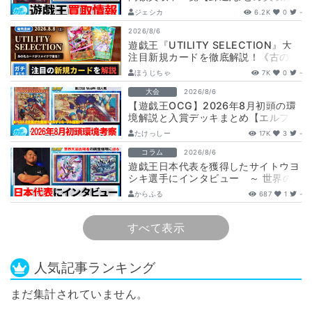
取表/相場/レリーフ】
ジェシカ
6.2K
0
-
2026/8/6
遊戯王『UTILITY SELECTION』大
注目新規カードを徹底解説！《古の秘
儀/聖なる心のバリア －マイン…
ほうじちゃ
7K
0
-
大会
2026/8/6
【遊戯王OCG】2026年8月初頭の環
境解説と入賞デッキまとめ【エルフェ
ンノーツ/トゥーン/キラーチューン/
たけっしー
17K
3
-
ウ…
コラム
2026/8/6
遊戯王日本代表を獲得したサイトウヨ
シキ選手にインタビュー ～ 世界の
舞台へ挑む、サイトウ選手の軌跡と決
からふる
687
1
-
意 ～
すべて表示
人気記事ランキング
まだ集計されていません。