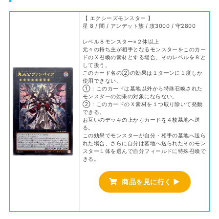
【 エクシーズモンスター 】
星 8 / 闇 / アンデット族 / 攻3000 / 守2800
レベル８モンスター×２体以上
元々の持ち主が相手となるモンスターをこのカー
ドのＸ召喚の素材とする場合、そのレベルを８と
して扱う。
このカード名の②の効果は１ターンに１度しか
使用できない。
①：このカードは墓地以外から特殊召喚された
モンスターの効果の対象にならない。
②：このカードのＸ素材を１つ取り除いて発動
できる。
お互いのデッキの上からカードを４枚墓地へ送
る。
この効果でモンスターが自分・相手の墓地へ送ら
れた場合、さらに自分は墓地へ送られたそのモン
スター１体を選んで自分フィールドに特殊召喚で
きる。
商品を見に行く ▶