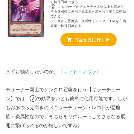
ら特殊召喚できる。
②：このカードがチューナー２体以上を素材と
するＳ召喚に使用され墓地へ送られた場合に発動
できる。
デッキから悪魔族・炎属性モンスター１体を守備
表示で特殊召喚する。
商品を見に行く ▶
まずお勧めしたいのが、
《レッド・ノヴァ》
。
チューナー同士でシンクロ召喚を行う【キラーチュー
ン】では、②の効果をいとも簡単に使用可能です。しか
もおあつらえ向きに《キラーチューン・レコ》が悪魔
族・炎属性なので、そちらをリクルートしてさらなる展
開に繋げられるのが嬉しいですね。