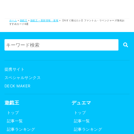
ホーム
»
遊戯王
»
遊戯王 – 最新情報・速報
»
【今すぐ揃えたい】ファントム・リベンジャーズ強化お
すすめカード6選
提携サイト
スペシャルサンクス
DECK MAKER
遊戯王
デュエマ
トップ
トップ
記事一覧
記事一覧
記事ランキング
記事ランキング