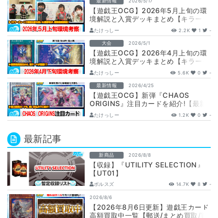
最新情報
2026/5/17
【遊戯王OCG】2026年5月上旬の環
境解説と入賞デッキまとめ【キラーチ
ューン/光と闇の儀式/巳剣ライゼオル/
たけっしー
2.2K
1
-
…
大会
2026/5/1
【遊戯王OCG】2026年4月上旬の環
境解説と入賞デッキまとめ【キラーチ
ューン/エルフェンノーツ/ブリッツク
たけっしー
5.6K
0
-
リ…
最新情報
2026/4/25
【遊戯王OCG】新弾『CHAOS
ORIGINS』注目カードを紹介!【最新
情報】
たけっしー
1.2K
0
-
最新記事
新商品
2026/8/8
【収録】『UTILITY SELECTION』
【UT01】
ボルスズ
14.7K
8
-
2026/8/6
【2026年8月6日更新】遊戯王カード
高額買取中一覧【郵送/まとめ買取/買