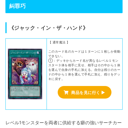
糾罪巧
《
ジャック・イン・ザ・ハンド
》
【 通常魔法 】
このカード名のカードは１ターンに１枚しか発動
できない。
①：デッキからカード名が異なるレベル１モン
スター３体を相手に見せ、相手はその中から１体
を選んで自身の手札に加える。自分は残りのカー
ドの中から１体を選んで手札に加え、残りをデッ
キに戻す。
商品を見に行く ▶
レベル1モンスターを両者に供給する癖の強いサーチカー