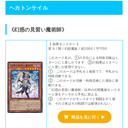
ヘカトンケイル
《幻惑の見習い魔術師》
【 効果モンスター 】
星 6 / 闇 / 幻想魔族 / 攻2000 / 守1700
このカード名の、①の方法による特殊召喚は１
ターンに１度しかできず、②の効果は１ターン
に１度しか使用できない。
①：このカードは手札を１枚捨てて、手札から
特殊召喚できる。
②：このカードが召喚・特殊召喚した場合に発
動できる。
「幻惑の見習い魔術師」以外の幻想魔族モンスタ
ー１体をデッキから手札に加える。
③：このカードがモンスターと戦闘を行う場
合、その２体はその戦闘では破壊されない。
商品を見に行く ▶