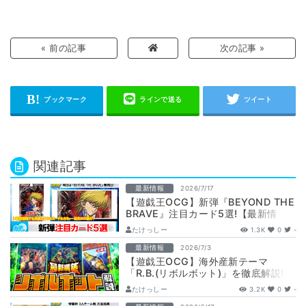
« 前の記事
次の記事 »
関連記事
最新情報
2026/7/17
【遊戯王OCG】新弾『BEYOND THE
BRAVE』注目カード5選!【最新情
報】
たけっしー
1.3K
0
-
最新情報
2026/7/3
【遊戯王OCG】海外産新テーマ
「R.B.(リボルボット)」を徹底解説!
【最新情報】
たけっしー
3.2K
0
-