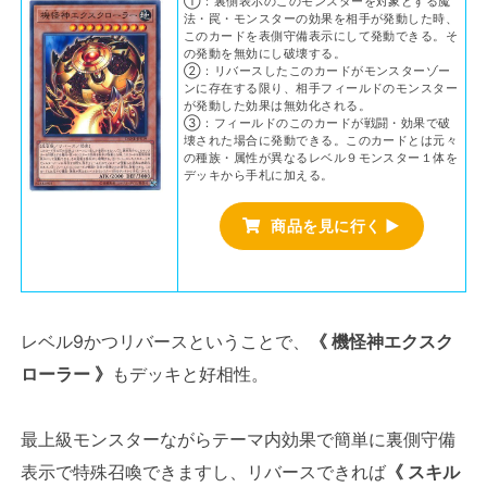
①：裏側表示のこのモンスターを対象とする魔
法・罠・モンスターの効果を相手が発動した時、
このカードを表側守備表示にして発動できる。そ
の発動を無効にし破壊する。
②：リバースしたこのカードがモンスターゾー
ンに存在する限り、相手フィールドのモンスター
が発動した効果は無効化される。
③：フィールドのこのカードが戦闘・効果で破
壊された場合に発動できる。このカードとは元々
の種族・属性が異なるレベル９モンスター１体を
デッキから手札に加える。
商品を見に行く ▶
レベル9かつリバースということで、
《 機怪神エクスク
ローラー 》
もデッキと好相性。
最上級モンスターながらテーマ内効果で簡単に裏側守備
表示で特殊召喚できますし、リバースできれば
《 スキル