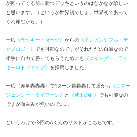
が回ってくる前に勝つデッキというのはなかなか珍しい
と思います。（というか世界初でしょ。世界初であって
くれ頼むから。）
一応
《ラッキー・ダーツ》
からの
《インビンシブル・テ
クノロジー》
でも可能なのですがそれただの自滅なので
相手に自力で勝ってもらうためにも
《コマンダー・ラッ
キーロトファイブ》
を採用しました。
一応〈赤単轟轟轟〉で1ターン轟轟轟して盾から
《エマー
ジェンシー・タイフーン》
と
《戒王の封》
でも可能なの
ですが面白みが無いので……。
というわけで今回のAくんのリストがこちらです。