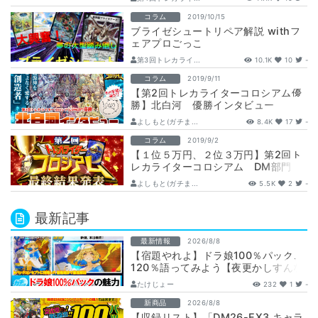
コラム
2019/10/15
ブライゼシュートリペア解説 withフ
ェアプロごっこ
第3回トレカライ...
10.1K
10
-
コラム
2019/9/11
【第2回トレカライターコロシアム優
勝】北白河 優勝インタビュー
よしもと(ガチま...
8.4K
17
-
コラム
2019/9/2
【１位５万円、２位３万円】第2回ト
レカライターコロシアム DM部門
最終結果発表
よしもと(ガチま...
5.5K
2
-
最新記事
最新情報
2026/8/8
【宿題やれよ】ドラ娘100％パック、
120％語ってみよう【夜更かしすんな
よ】
たけじょー
232
1
-
新商品
2026/8/8
【収録リスト】「DM26-EX3 キャラ