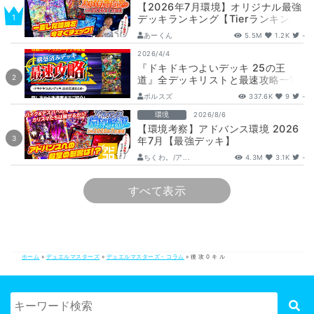
【2026年7月環境】オリジナル最強
デッキランキング【Tierランキン
グ】
あーくん
5.5M
1.2K
-
2026/4/4
『ドキドキつよいデッキ 25の王
道』全デッキリストと最速攻略一覧
【DM26-SD1】
ボルスズ
337.6K
9
-
環境
2026/8/6
【環境考察】アドバンス環境 2026
年7月【最強デッキ】
ちくわ。/ア...
4.3M
3.1K
-
すべて表示
ホーム
»
デュエルマスターズ
»
デュエルマスターズ - コラム
»
後 攻 0 キ ル