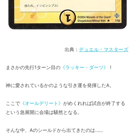
出典：
デュエル・マスターズ
まさかの先行1ターン目の
《ラッキー・ダーツ》
！
神に愛されているかのような引き運を発揮したA。
ここで
《オールデリート》
がめくれれば試合が終了する
という急展開に会場は騒然となる。
そんな中、Aのシールドから出てきたのは……