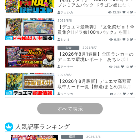
プレミアムパック ドラゴン娘になり
たくないっ！ 文化祭だョ！全員集
ジェシカ
13.5K
4
-
合!…
2026/8/8
【デュエマ最新弾】『文化祭だョ！全
員集合!!ドラ娘100％パック』を開封
して封入率調査！【25周年/ドラゴン
ミナミ
6.5K
0
-
娘…
大会
2026/8/7
【2026年8月1週目】全国ランカーの
デュエマ環境レポート｜あちレポ!!
【毎週金曜更新】
アーチー
968
13
-
2026/8/7
【2026年8月最新】デュエマ高額買
取中カード一覧【郵送/まとめ買取/買
取表/相場/金トレジャー】
ジェシカ
8.3K
7
-
すべて表示
人気記事ランキング
環境
2026/8/6