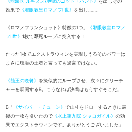
《龍装医 ルギヌス/地獄のゴッド・ハンド》
を出しその
効果で
《邪眼教皇ロマノフⅡ世》
を出し……。
《ロマノフワンショット》特徴の1つ。
《邪眼教皇ロマノ
フⅡ世》
1枚で即死ループに突入する！
たった1枚でエクストラウィンを実現しうるそのパワーは
まさに環境の王者と言っても過言ではない。
《蝕王の晩餐》
を擬似的にループさせ、次々にクリーチ
ャーを展開するB。こうなれば決着はもうすぐそこだ。
B「
《サイバー・チューン》
で山札をドローするときに最
後の一枚を引いたので
《水上第九院 シャコガイル》
の効
果でエクストラウィンです。ありがとうございました」