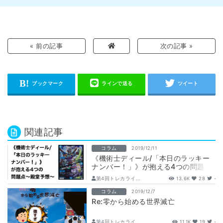
« 前の記事
次の記事 »
関連記事
コラム
2019/12/11
《機術士ディール/「本日のラッキー
ナンバー！」》が抱える4つの問題
点〜殿堂予想〜
第4回トレカライ...
13.6K
28
-
コラム
2019/12/7
Re:零から始める世界滅亡
第4回トレカライ...
11.1K
19
-