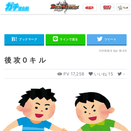
2019/8/3 Sat 18:00
後 攻 0 キ ル
PV
17,258
いいね
15
-