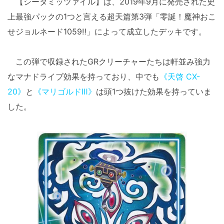
【シータミッツァイル】は、2019年9月に発売された史
上最強パックの1つと言える超天篇第3弾「零誕！魔神おこ
せジョルネード1059‼︎」によって成立したデッキです。
この弾で収録されたGRクリーチャーたちは軒並み強力
なマナドライブ効果を持っており、中でも
《天啓 CX-
20》
と
《マリゴルドⅢ》
は頭1つ抜けた効果を持っていま
した。