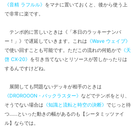
《音精 ラフルル》
をマナに置いておくと、後から使う上
で非常に楽です。
テンポ的に苦しいときは《「本日のラッキーナンバ
ー！」》で遅延していきます。これは
《Wave ウェイブ》
で使い回すことも可能です。ただこの流れの何処かで
《天
啓 CX-20》
を引き当てないとリソースが苦しかったりは
するんですけどね。
展開しても問題ないデッキが相手のときは
《DROROOON・バックラスター》
などでテンポをとり、
そうでない場合は
《知識と流転と時空の決断》
でじっと待
つ……といった動きの幅があるのも【シータミッツァイ
ル】ならでは。