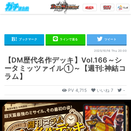
2025/10/16 Thu 20:00
【DM歴代名作デッキ】Vol.166～シ
ータミッツァイル①～【週刊:神結コ
ラム】
PV
4,715
いいね
7
-