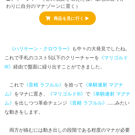
わりに自分のマナゾーンに置く）
商品を見に行く ▶
《ハリケーン・クロウラー》
も中々の大発見でしたね。
これで手札のコスト5以下のクリーチャーを
《マリゴルド
Ⅲ》
経由で盤面に繰り出すことができました。
これで
《音精 ラフルル》
を拾って
《単騎連射 マグナ
ム》
をマナに置き、
《マリゴルドⅢ》
で
《単騎連射 マグナ
ム》
を出しつつ革命チェンジ
《音精 ラフルル》
……みたい
な動きをします。
両方が絡むには動き出しの段階である程度のマナが必要