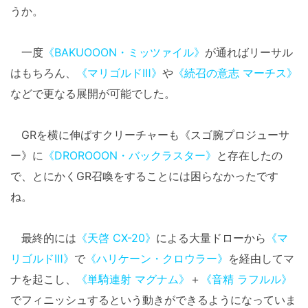
うか。
一度
《BAKUOOON・ミッツァイル》
が通ればリーサル
はもちろん、
《マリゴルドⅢ》
や
《続召の意志 マーチス》
などで更なる展開が可能でした。
GRを横に伸ばすクリーチャーも《スゴ腕プロジューサ
ー》に
《DROROOON・バックラスター》
と存在したの
で、とにかくGR召喚をすることには困らなかったです
ね。
最終的には
《天啓 CX-20》
による大量ドローから
《マ
リゴルドⅢ》
で
《ハリケーン・クロウラー》
を経由してマ
ナを起こし、
《単騎連射 マグナム》
＋
《音精 ラフルル》
でフィニッシュするという動きができるようになっていま