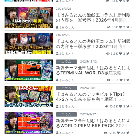
はみるとん
11.5K
0
-
【CHAO…
2026/3/25
【はみるとんの遊戯王コラム】新制限
の内容を一挙考察！2026年4月適用
の最新環境を徹底研究！
はみるとん
8.1K
2
-
2026/1/19
【はみるとんの遊戯王コラム】新制限
の内容を一挙考察！2026年1月適用の
最新環境を徹底研究！
はみるとん
3.5K
2
-
コラム
2025/12/12
新弾テーマ全部組む！はみるとんによ
るTERMINAL WORLD3徹底攻略！
はみるとん
2.2K
1
-
コラム
2025/11/19
【はみるとんのデッキビルドTips】
4×2から出来る事を完全網羅！ランク
４を最大限活用しよう！
はみるとん
10.5K
3
-
コラム
2025/9/27
新弾テーマ全部組む！はみるとんによ
るWORLD PREMIERE PACK 2025
徹底攻略！
はみるとん
12.1K
23
-