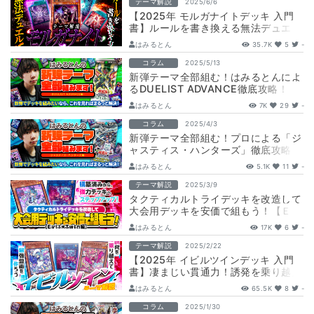
テーマ解説
2025/6/6
【2025年 モルガナイトデッキ 入門
書】ルールを書き換える無法デュエ
ル！
はみるとん
35.7K
5
-
コラム
2025/5/13
新弾テーマ全部組む！はみるとんによ
るDUELIST ADVANCE徹底攻略！
はみるとん
7K
29
-
コラム
2025/4/3
新弾テーマ全部組む！プロによる「ジ
ャスティス・ハンターズ」徹底攻略！
はみるとん
5.1K
11
-
テーマ解説
2025/3/9
タクティカルトライデッキを改造して
大会用デッキを安価で組もう！【Ｅｖ
ｉｌ★Ｔｗｉｎ編】
はみるとん
17K
6
-
テーマ解説
2025/2/22
【2025年 イビルツインデッキ 入門
書】凄まじい貫通力！誘発を乗り越え
て最強盤面を作ろう！
はみるとん
65.5K
8
-
コラム
2025/1/30