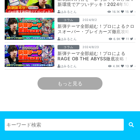
新環境でアツいデッキ！2024年10月
版
はみるとん
16.1K
15
-
コラム
2024/9/2
新弾テーマ全部組む！プロによるクロ
スオーバー・ブレイカーズ徹底攻略！
はみるとん
6.9K
11
-
コラム
2024/8/23
新弾テーマ全部組む！プロによる
RAGE OB THE ABYSS徹底攻略！
はみるとん
4.9K
13
-
もっと見る