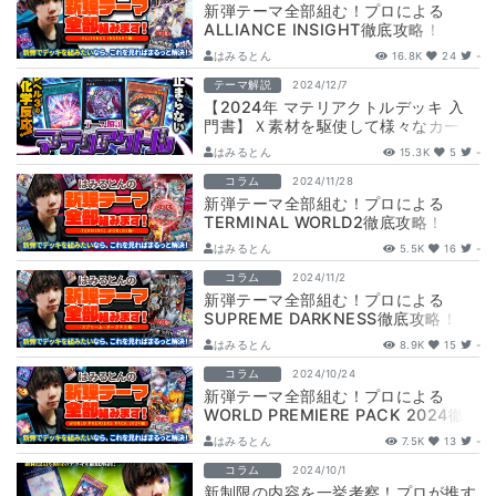
新弾テーマ全部組む！プロによる
ALLIANCE INSIGHT徹底攻略！
はみるとん
16.8K
24
-
テーマ解説
2024/12/7
【2024年 マテリアクトルデッキ 入
門書】Ｘ素材を駆使して様々なカード
を使いこなそう！
はみるとん
15.3K
5
-
コラム
2024/11/28
新弾テーマ全部組む！プロによる
TERMINAL WORLD2徹底攻略！
はみるとん
5.5K
16
-
コラム
2024/11/2
新弾テーマ全部組む！プロによる
SUPREME DARKNESS徹底攻略！
はみるとん
8.9K
15
-
コラム
2024/10/24
新弾テーマ全部組む！プロによる
WORLD PREMIERE PACK 2024徹
底攻略！
はみるとん
7.5K
13
-
コラム
2024/10/1
新制限の内容を一挙考察！プロが推す