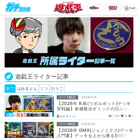
遊戯王ライター記事
全て
はみるとん
ミソ
ひうご
テーマ解説
2026/7/14
【2026年 R.B.(リボルボット)デッキ
実戦編】各種複合ギミックの強みや誘
発ケアのプレイングを徹底解説！
はみるとん
1.9K
5
-
テーマ解説
2026/7/2
【2026年 GMX(ジェノミクス)デッキ
入門書】デッキを上から捲る新時代の