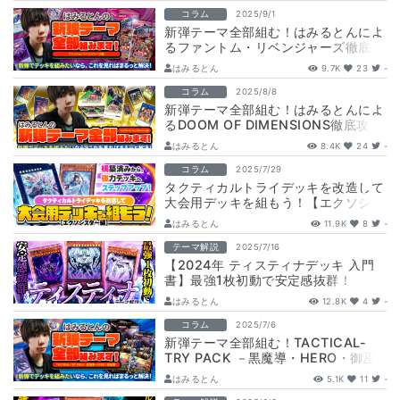
コラム
2025/9/1
新弾テーマ全部組む！はみるとんによ
るファントム・リベンジャーズ徹底攻
略！
はみるとん
9.7K
23
-
コラム
2025/8/8
新弾テーマ全部組む！はみるとんによ
るDOOM OF DIMENSIONS徹底攻
略！
はみるとん
8.4K
24
-
コラム
2025/7/29
タクティカルトライデッキを改造して
大会用デッキを組もう！【エクソシス
ター編】
はみるとん
11.9K
8
-
テーマ解説
2025/7/16
【2024年 ティスティナデッキ 入門
書】最強1枚初動で安定感抜群！
はみるとん
12.8K
4
-
コラム
2025/7/6
新弾テーマ全部組む！TACTICAL-
TRY PACK －黒魔導・HERO・御巫
徹底攻略！
はみるとん
5.1K
11
-