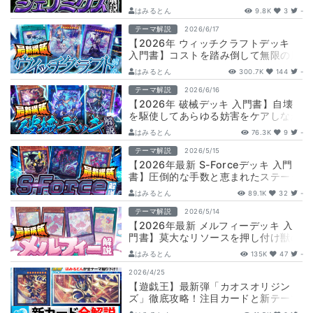
デッキ融合！ド派手な火力で攻めろ…
はみるとん
9.8K
3
-
テーマ解説
2026/6/17
【2026年 ウィッチクラフトデッキ
入門書】コストを踏み倒して無限の展
開！
はみるとん
300.7K
144
-
テーマ解説
2026/6/16
【2026年 破械デッキ 入門書】自壊
を駆使してあらゆる妨害をケアしなが
ら展開！
はみるとん
76.3K
9
-
テーマ解説
2026/5/15
【2026年最新 S-Forceデッキ 入門
書】圧倒的な手数と恵まれたステータ
スで全てを取り込む最強テーマ！
はみるとん
89.1K
32
-
テーマ解説
2026/5/14
【2026年最新 メルフィーデッキ 入
門書】莫大なリソースを押し付け獣の
群れで戦え！【遊戯王】
はみるとん
135K
47
-
2026/4/25
【遊戯王】最新弾「カオスオリジン
ズ」徹底攻略！注目カードと新テーマ
展開ルートをはみるとんが徹底解説！