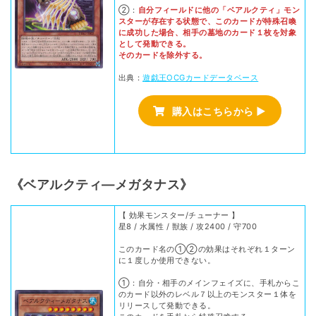
②：
自分フィールドに他の「ベアルクティ」モン
スターが存在する状態で、このカードが特殊召喚
に成功した場合、相手の墓地のカード１枚を対象
として発動できる。
そのカードを除外する。
出典：
遊戯王OCGカードデータベース
購入はこちらから ▶
《ベアルクティ―メガタナス》
【 効果モンスター/チューナー 】
星8 / 水属性 / 獣族 / 攻2400 / 守700
このカード名の①②の効果はそれぞれ１ターン
に１度しか使用できない。
①：自分・相手のメインフェイズに、手札からこ
のカード以外のレベル７以上のモンスター１体を
リリースして発動できる。