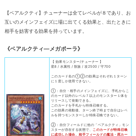
【ベアルクティ】チューナーは全てレベルが８であり、お
互いのメインフェイズに場に出てくる効果と、出たときに
相手を妨害する効果を持っています。
《ベアルクティ―メガポーラ》
【 効果モンスター/チューナー 】
星8 / 水属性 / 獣族 / 攻2500 / 守700
このカード名の①②の効果はそれぞれ１ターン
に１度しか使用できない。
①：自分・相手のメインフェイズに、手札からこ
のカード以外のレベル７以上のモンスター１体を
リリースして発動できる。
このカードを手札から特殊召喚する。
この効果の発動後、ターン終了時まで自分はレベ
ルを持つモンスターしか特殊召喚できない。
②：自分フィールドに他の「ベアルクティ」モン
スターが存在する状態で、
このカードが特殊召喚
に成功した場合、相手フィールドの魔法・罠カー