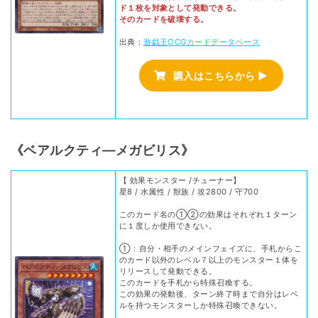
ド１枚を対象として発動できる。
そのカードを破壊する。
出典：
遊戯王OCGカードデータベース
購入はこちらから ▶
《ベアルクティ―メガビリス》
【 効果モンスター /チューナー】
星8 / 水属性 / 獣族 / 攻2800 / 守700
このカード名の①②の効果はそれぞれ１ターン
に１度しか使用できない。
①：自分・相手のメインフェイズに、手札からこ
のカード以外のレベル７以上のモンスター１体を
リリースして発動できる。
このカードを手札から特殊召喚する。
この効果の発動後、ターン終了時まで自分はレベ
ルを持つモンスターしか特殊召喚できない。