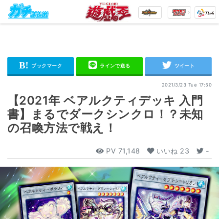
2021/3/23 Tue 17:50
【2021年 ベアルクティデッキ 入門
書】まるでダークシンクロ！？未知
の召喚方法で戦え！
PV
71,148
いいね
23
-