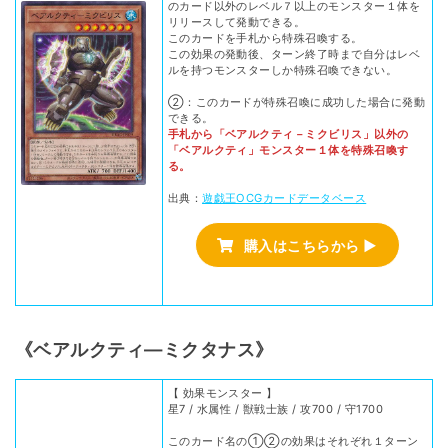
のカード以外のレベル７以上のモンスター１体を
リリースして発動できる。
このカードを手札から特殊召喚する。
この効果の発動後、ターン終了時まで自分はレベ
ルを持つモンスターしか特殊召喚できない。
②：このカードが特殊召喚に成功した場合に発動
できる。
手札から「ベアルクティ－ミクビリス」以外の
「ベアルクティ」モンスター１体を特殊召喚す
る。
出典：
遊戯王OCGカードデータベース
購入はこちらから ▶
《ベアルクティ―ミクタナス》
【 効果モンスター 】
星7 / 水属性 / 獣戦士族 / 攻700 / 守1700
このカード名の①②の効果はそれぞれ１ターン