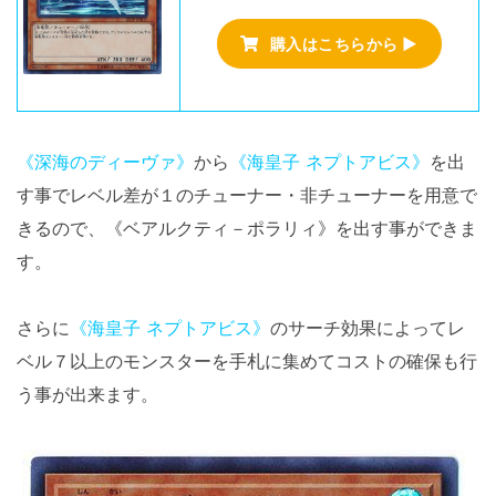
購入はこちらから ▶
《深海のディーヴァ》
から
《海皇子 ネプトアビス》
を出
す事でレベル差が１のチューナー・非チューナーを用意で
きるので、《ベアルクティ－ポラリィ》を出す事ができま
す。
さらに
《海皇子 ネプトアビス》
のサーチ効果によってレ
ベル７以上のモンスターを手札に集めてコストの確保も行
う事が出来ます。