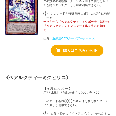
この効果の発動後、ターン終了時まで自分はレベ
ルを持つモンスターしか特殊召喚できない。
②：このカードが特殊召喚に成功した場合に発動
できる。
デッキから「ベアルクティ－ミクポーラ」以外の
「ベアルクティ」モンスター１体を手札に加え
る。
出典：
遊戯王OCGカードデータベース
購入はこちらから ▶
《ベアルクティ―ミクビリス》
【 効果モンスター 】
星7 / 水属性 / 獣戦士族 / 攻700 / 守1400
このカード名の①②の効果はそれぞれ１ターン
に１度しか使用できない。
①：自分・相手のメインフェイズに、手札からこ