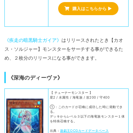
購入はこちらから ▶
《疾走の暗黒騎士ガイア》
はリリースされたとき【カオ
ス・ソルジャー】モンスターをサーチする事ができるた
め、２枚分のリリースになる事ができます。
《深海のディーヴァ》
【 チューナーモンスター 】
星2 / 水属性 / 海竜族 / 攻200 / 守400
①：このカードが召喚に成功した時に発動でき
る。
デッキからレベル３以下の海竜族モンスター１体
を特殊召喚する。
出典：
遊戯王OCGカードデータベース