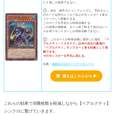
に１度しか使用できない。
①：自分・相手のメインフェイズに、手札からこ
のカード以外のレベル７以上のモンスター１体を
リリースして発動できる。
このカードを手札から特殊召喚する。
この効果の発動後、ターン終了時まで自分はレベ
ルを持つモンスターしか特殊召喚できない。
②：このカードが特殊召喚に成功した場合、
「ベ
アルクティ－ミクタナス」以外の自分の墓地の
「ベアルクティ」モンスター１体を対象として発
動できる。
そのモンスターを手札に加える。
出典：
遊戯王OCGカードデータベース
購入はこちらから ▶
これらの効果で消費枚数を軽減しながら【ベアルクティ】
シンクロに繋げていきます。