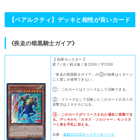
【ベアルクティ】デッキと相性が良いカード
《疾走の暗黒騎士ガイア》
【 効果モンスター 】
星 7 / 光 / 戦士族 / 攻2300 / 守2100
「疾走の暗黒騎士ガイア」の③の効果は１ターン
に１度しか使用できない。
①：このカードはリリースなしで召喚できる。
②：リリースなしで召喚したこのカードの元々の
攻撃力は１９００になる。
③：このカードがリリースされた場合に発動でき
る。デッキから「カオス・ソルジャー」モンスタ
ー１体を手札に加える。
出典：
遊戯王OCGカードデータベース