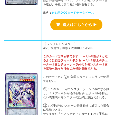
自分の墓地から「ベアルクティ」モンスター１体
を選び、手札に加えるか特殊召喚する。
出典：
遊戯王OCGカードデータベース
購入はこちらから ▶
【 シンクロモンスター 】
星7 / 水属性 / 獣族 / 攻3000 / 守700
このカードはＳ召喚できず、レベルの差が７とな
るように自分フィールドからレベル８以上のチュ
ーナー１体とチューナー以外のＳモンスター１体
を墓地へ送った場合のみ特殊召喚できる。
このカード名の②の効果１ターンに１度しか使用
できない。
①：このカードがモンスターゾーンに存在する限
り、ＥＸデッキから特殊召喚されたレベルを持た
ない表側表示モンスターの効果は無効化される。
②：相手がモンスターの特殊召喚に成功した場合
に発動できる。
デッキから「ベアルクティ」カード１枚を手札に