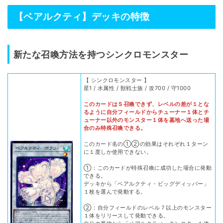
【ベアルクティ】デッキの特徴
新たな召喚方法を持つシンクロモンスター
【 シンクロモンスター 】
星1 / 水属性 / 獣戦士族 / 攻700 / 守1000
このカードはＳ召喚できず、レベルの差が１とな
るように自分フィールドからチューナー１体とチ
ューナー以外のモンスター１体を墓地へ送った場
合のみ特殊召喚できる。
このカード名の①②の効果はそれぞれ１ターン
に１度しか使用できない。
①：このカードが特殊召喚に成功した場合に発動
できる。
デッキから「ベアルクティ・ビッグディッパー」
１枚を選んで発動する。
②：自分フィールドのレベル７以上のモンスター
１体をリリースして発動できる。