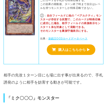
このカードを手札から特殊召喚する。
この効果の発動後、ターン終了時まで自分はレベ
ルを持つモンスターしか特殊召喚できない。
②：
自分フィールドに他の「ベアルクティ」モン
スターが存在する状態で、このカードが特殊召喚
に成功した場合、相手フィールドの表側表示モン
スター１体を対象として発動できる。
そのモンスターを裏側守備表示にする。
出典：
遊戯王OCGカードデータベース
購入はこちらから ▶
相手の先攻１ターン目にも場に出す事が出来るので、手札
誘発のように相手を妨害する動きが可能です。
「ミク〇〇〇」モンスター