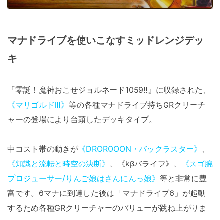
マナドライブを使いこなすミッドレンジデッ
キ
『零誕！魔神おこせジョルネード1059‼︎』に収録された、
《マリゴルドⅢ》
等の各種マナドライブ持ちGRクリーチ
ャーの登場により台頭したデッキタイプ。
中コスト帯の動きが
《DROROOON・バックラスター》
、
《知識と流転と時空の決断》
、《kβバライフ》、
《スゴ腕
プロジューサー/りんご娘はさんにんっ娘》
等と非常に豊
富です。6マナに到達した後は「マナドライブ6」が起動
するため各種GRクリーチャーのバリューが跳ね上がりま