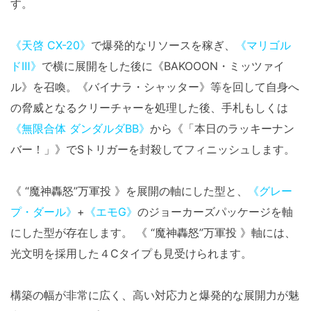
す。
《天啓 CX-20》
で爆発的なリソースを稼ぎ、
《マリゴル
ドⅢ》
で横に展開をした後に《BAKOOON・ミッツァイ
ル》を召喚。《バイナラ・シャッター》等を回して自身へ
の脅威となるクリーチャーを処理した後、手札もしくは
《無限合体 ダンダルダBB》
から《「本日のラッキーナン
バー！」》でSトリガーを封殺してフィニッシュします。
《 “魔神轟怒”万軍投 》を展開の軸にした型と、
《グレー
プ・ダール》
+
《エモG》
のジョーカーズパッケージを軸
にした型が存在します。 《 “魔神轟怒”万軍投 》軸には、
光文明を採用した４Cタイプも見受けられます。
構築の幅が非常に広く、高い対応力と爆発的な展開力が魅