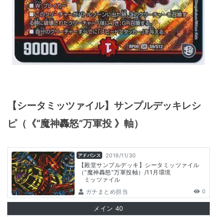
【シータミッツァイル】サンプルデッキレシ
ピ（《“魔神轟怒”万軍投 》軸）
2019/11/30
アドバンス
【殿堂サンプルデッキ】シータミッツァイル
（“魔神轟怒”万軍投軸）/11月環境
ミッツァイル
ガチまとめ担当
0
メイン
40