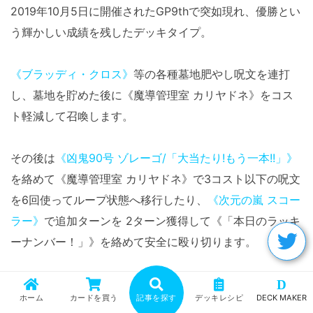
2019年10月5日に開催されたGP9thで突如現れ、優勝とい
う輝かしい成績を残したデッキタイプ。
《ブラッディ・クロス》
等の各種墓地肥やし呪文を連打
し、墓地を貯めた後に《魔導管理室 カリヤドネ》をコス
ト軽減して召喚します。
その後は
《凶鬼90号 ゾレーゴ/「大当たり!もう一本!!」》
を絡めて《魔導管理室 カリヤドネ》で3コスト以下の呪文
を6回使ってループ状態へ移行したり、
《次元の嵐 スコー
ラー》
で追加ターンを 2ターン獲得して《「本日のラッキ
ーナンバー！」》を絡めて安全に殴り切ります。
デッキの構造上非常に安定感が高く、対策されていない場
D
ホーム
カードを買う
記事を探す
デッキレシピ
DECK MAKER
合は一方的に自分の動きを押し通して勝利できるのが魅力