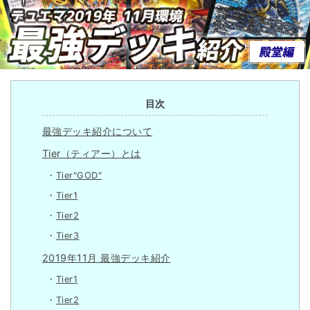
目次
最強デッキ紹介について
Tier（ティアー）とは
Tier"GOD"
Tier1
Tier2
Tier3
2019年11月 最強デッキ紹介
Tier1
Tier2