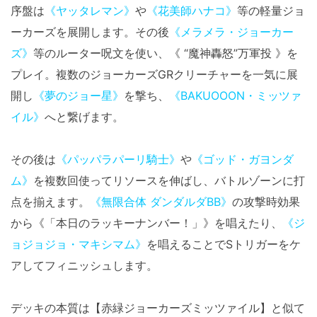
序盤は
《ヤッタレマン》
や
《花美師ハナコ》
等の軽量ジョ
ーカーズを展開します。その後
《メラメラ・ジョーカー
ズ》
等のルーター呪文を使い、《 “魔神轟怒”万軍投 》を
プレイ。複数のジョーカーズGRクリーチャーを一気に展
開し
《夢のジョー星》
を撃ち、
《BAKUOOON・ミッツァ
イル》
へと繋げます。
その後は
《パッパラパーリ騎士》
や
《ゴッド・ガヨンダ
ム》
を複数回使ってリソースを伸ばし、バトルゾーンに打
点を揃えます。
《無限合体 ダンダルダBB》
の攻撃時効果
から《「本日のラッキーナンバー！」》を唱えたり、
《ジ
ョジョジョ・マキシマム》
を唱えることでSトリガーをケ
アしてフィニッシュします。
デッキの本質は【赤緑ジョーカーズミッツァイル】と似て