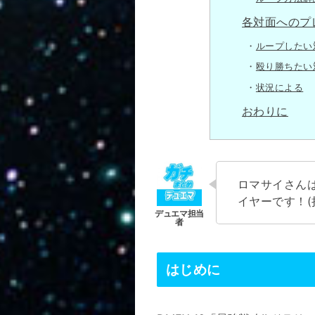
各対面へのプ
ループしたい
殴り勝ちたい
状況による
おわりに
ロマサイさん
イヤーです！(
はじめに