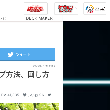
シピ
DECK MAKER
2020/8/7 Fri 17:58
プ方法、回し方
PV
41,335
いいね
96
-