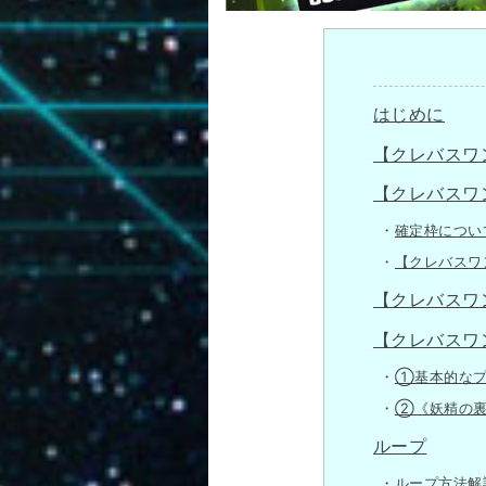
はじめに
【クレバスワ
【クレバスワ
確定枠につい
【クレバスワ
【クレバスワ
【クレバスワ
①基本的なプ
②《妖精の裏
ループ
ループ方法解