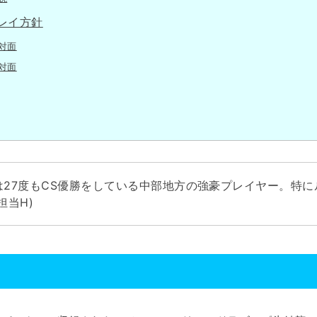
レイ方針
対面
対面
は27度もCS優勝をしている中部地方の強豪プレイヤー。特
担当H)