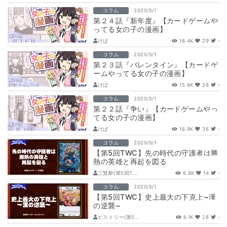
コラム
2020/5/1
第２４話『新年度』【カードゲームや
ってる女の子の漫画】
けぱ
16.4K
29
-
コラム
2020/5/1
第２３話『バレンタイン』【カードゲ
ームやってる女の子の漫画】
けぱ
15.6K
26
-
コラム
2020/5/1
第２２話『争い』【カードゲームやっ
てる女の子の漫画】
けぱ
16.9K
36
-
コラム
2020/5/1
【第5回TWC】先の時代の守護者は勝
熱の英雄と再起を図る
三賢酔(第5回T...
6.6K
14
-
コラム
2020/5/1
【第5回TWC】史上最大の下克上~漢
の逆襲~
ヒストリー(第5...
6.1K
28
-