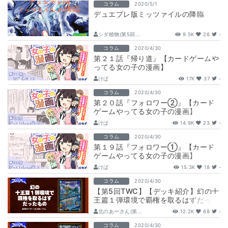
コラム
2020/5/1
デュエプレ版ミッツァイルの降臨
シダ植物(第5回...
9.5K
26
-
コラム
2020/4/30
第２１話『帰り道』【カードゲームや
ってる女の子の漫画】
けぱ
17K
37
-
コラム
2020/4/30
第２０話『フォロワー②』【カード
ゲームやってる女の子の漫画】
けぱ
14.9K
23
-
コラム
2020/4/30
第１９話『フォロワー①』【カード
ゲームやってる女の子の漫画】
けぱ
15.3K
18
-
コラム
2020/4/30
【第5回TWC】【デッキ紹介】幻の十
王篇１弾環境で覇権を取るはずだった
もの
北のあーさん(第...
12.2K
68
-
コラム
2020/4/30