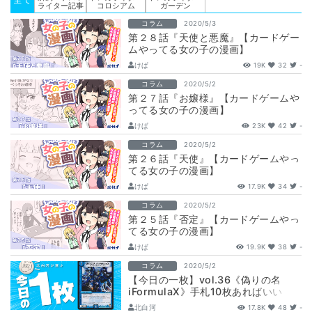
ライター記事
コロシアム
ガーデン
コラム
2020/5/3
第２８話『天使と悪魔』【カードゲー
ムやってる女の子の漫画】
けぱ
19K
32
-
コラム
2020/5/2
第２７話『お嬢様』【カードゲームや
ってる女の子の漫画】
けぱ
23K
42
-
コラム
2020/5/2
第２６話『天使』【カードゲームやっ
てる女の子の漫画】
けぱ
17.9K
34
-
コラム
2020/5/2
第２５話『否定』【カードゲームやっ
てる女の子の漫画】
けぱ
19.9K
38
-
コラム
2020/5/2
【今日の一枚】vol.36《偽りの名
iFormulaX》手札10枚あればいい
北白河
17.8K
48
-