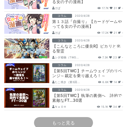
る女の子の漫画】
けぱ
17.7K
31
-
コラム
2020/4/28
第１３話『自撮り』【カードゲームや
ってる女の子の漫画】
けぱ
17.2K
21
-
コラム
2020/4/28
【こんなところに優良R】ピカリと光
る聖霊
シダ植物（TWG...
7.3K
23
-
コラム
2020/4/28
【第5回TWC】チームウェイブのリベ
ンジ～裁定を乗り越えろ！～
たこ焼き（第5回...
6.6K
14
-
コラム
2020/4/28
【第5回TWC】執筆の裏側へ 詩的で
素敵なFT…30選
ＮａＯＨ
15.1K
34
-
もっと見る