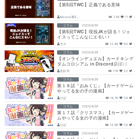
【第5回TWC】正義である意味
Mosso(第5...
7.5K
11
-
コラム
2020/4/30
【第5回TWC】現役JKが語る！ジェ
イスってこんなにエモい！
モカ
12.8K
90
-
コラム
2020/4/29
【オンラインデュエル】カードキング
ダムコロシアム in Discord店(β)参加
レポート【執筆：北白河】
北白河
7.1K
22
-
コラム
2020/4/29
第１８話『おみくじ』【カードゲーム
やってる女の子の漫画】
けぱ
16.7K
28
-
コラム
2020/4/29
第１７話『クリスマス』【カードゲー
ムやってる女の子の漫画】
けぱ
15.9K
26
-
コラム
2020/4/29