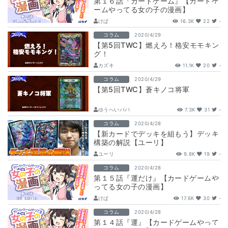
第１６話『カードゲーム』【カードゲ
ームやってる女の子の漫画】
けぱ
16.3K
22
-
コラム
2020/4/29
【第5回TWC】燃えろ！格安モモキン
グ！
カズキ
11.1K
20
-
コラム
2020/4/29
【第5回TWC】蒼キノコ将軍
ゆうへいパパ
7.3K
31
-
コラム
2020/4/28
【新カードでデッキを組もう】デッキ
構築の解説【ユーリ】
ユーリ
9.8K
19
-
コラム
2020/4/28
第１５話『運だけ』【カードゲームや
ってる女の子の漫画】
けぱ
17.6K
30
-
コラム
2020/4/28
第１４話『運』【カードゲームやって